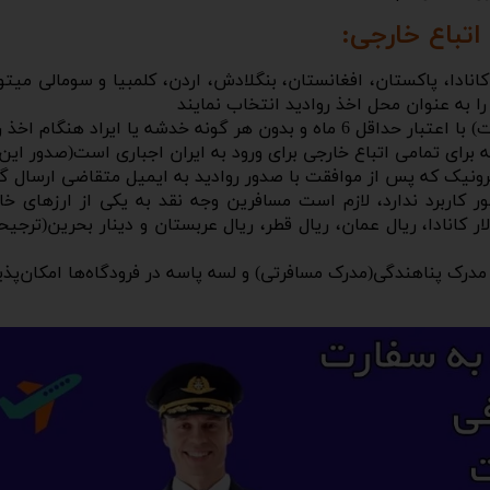
اتباع خارجی:
کانادا، پاکستان، افغانستان، بنگلادش، اردن، کلمبیا و سومالی میتو
را به عنوان محل اخذ روادید انتخاب نمایند
ا ایراد هنگام اخذ روادید الزامی است.
 برای تمامی اتباع خارجی برای ورود به ایران اجباری است(صدور این 
کترونیک که پس از موافقت با صدور روادید به ایمیل متقاضی ارسال 
ر کاربرد ندارد، لازم است مسافرین وجه نقد به یکی از ارزهای خارج
ر کانادا، ریال عمان، ریال قطر، ریال عربستان و دینار بحرین(ترجیح
رک پناهندگی(مدرک مسافرتی) و لسه پاسه در فرودگاه‌ها امکان‌پذی