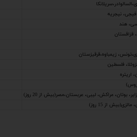
،السالوادر،سریلانکا
 فیجی، نیجریه
سی، هند
 قزاقستان
زی،تونس، زیمباوه،قرقیزستان
زوئلا، فلسطین
، اریتره
روس)
ر، بوتان، مراکش، لیبی، عربستان،مصر(بیش از 20 روز)
لزی(بیش از 15 روز)