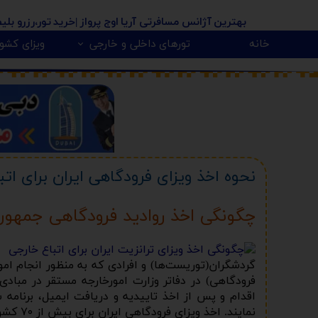
بهترین آژانس مسافرتی آریا اوج پرواز
|خرید تور،رزرو بلی
خانه
تورهای داخلی و خارجی
ویزای کشور
پیکاپ ویزای کانادا 🇨🇦
روسیه 🇷🇺
تور کانادا 🇨🇦
تور تایلند 🇹🇭
تور امارات 🇦🇪
تور گرجستان 🇬🇪
تور ارمنستان 🇦🇲
تور آذربایجان 🇿
تور هندوستان 🇳
تور آفریقای جنو
تور مالزی و سنگا
نحوه اخذ ویزای فرودگاهی ایران برای اتب
چگونگی اخذ روادید فرودگاهی جمهوری 
فرودگاهی) در دفاتر وزارت امورخارجه مستقر در مباد
اقدام و پس از اخذ تاییدیه و دریافت ایمیل، برنامه
نمایند. اخذ ویزای فرودگاهی ایران برای بیش از ٧٠ کشور دنیا فراهم شده است.