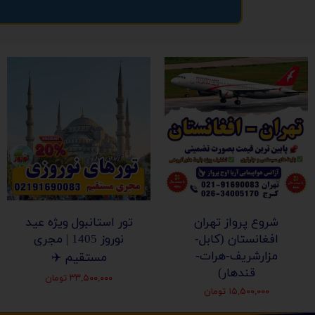
شروع پرواز تهران
تور استانبول ویژه عید
افغانستان (کابل-
نوروز 1405 | مجری
مزارشریف-هرات-
مستقیم ✈️
قندهار)
۳۳,۵۰۰,۰۰۰ تومان
۱۵,۵۰۰,۰۰۰ تومان