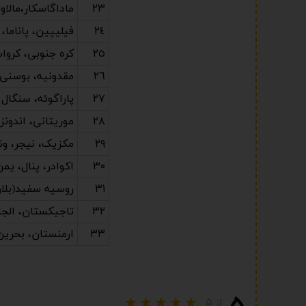
٢٣
ماداگاسکار،مالاوی
٢٤
فیلیپین، پاناما،
٢٥
کره جنوبی، کروا
٢٦
مقدونیه، بوسنی،
٢٧
پاراگوئه، سنگال
٢٨
موریتانی، اندون
٢٩
مکزیک، نیجر، ون
٣٠
اکوادر، پنال، یمن
٣١
روسیه سفید(بلا
٣٢
تاجیکستان، الجزای
٣٣
ارمنستان، بحرین، ما
از ۵