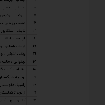
١٠
لهستان ، مجارست
١١
سوئد ، سوئیس ،
١٢
هلند ، رومانی ، د
١٣
تایلند ، سنگاپور 
١٤
فرانسه ، فنلاند 
١٥
ایسلند،اسلوونی،
١٦
چک ، لتونی ، لوک
١٧
لیتوانی ، مالت ، 
١٨
غنا،قطر، کوبا، گ
١٩
روسیه ،ازبکستان
٢٠
زامبیا، مغولستان
٢١
ژاپن، ترکمنستان
٢٢
کامرون، پرو، کنیا