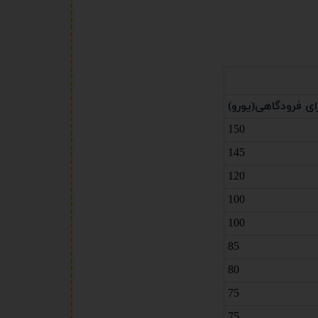
ی فرودگاهی(یورو)
150
145
120
100
100
85
80
75
75