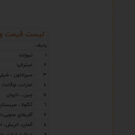
لیست قیمت ویز
ردیف
١
نیوزلند
٢
استرالیا
٣
سیرالئون ، شیلی
٤
امارات، اوگاندا، 
٥
چین ، تایوان
٦
آنگولا ، صربستان
٧
آفریقای جنوبی،ا
٨
آلمان، اتریش، اس
٩
ایتالیا، ایرلند، ب