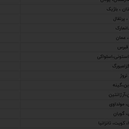
ان ، بلژیک
 پرتقال
انمارک
، عمان
، قبرس
استونی،اسلواکی
زامبورگ
نروژ
ابن،گینه
،آرژانتین
، مولداوی
، گویان
، کویت، تانزانیا