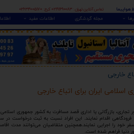
تماس آنلاین تهران : 02191690083 کرج : 02634005170
ط هواپیما
ها
مجله گردشگری
اطلاعات مفید
اطلاعا
🇮
بی 🇿🇦
پور 🇲🇾
تور اروپا 🇪🇺
اع خارجی
اسلامی ایران برای اتباع خارجی
ی فرودگاهی اقدام نمایند. این افراد نسبت به ثبت درخواست در سا
 سفر خود را اجرایی نمایند.همچنین متقاضیان می‌توانند مدت اق