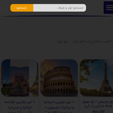
جستجو
️ آژانس مسافرتی آریا اوج پرواز
تور اروپا
ور پاریس + رم نوروز
⭐️ تور ترکیبی اسپانیا
⭐️ تور ترکیبی فرانسه،
۱۴۰۵ (۶ شب) | آریا
و ایتالیا ( بارسلون +
ایتالیا و اسپانیا
اوج پرواز
رم ) نوروز 1405 ⭐️ 7
ترکیبی 11 روزه ⭐️