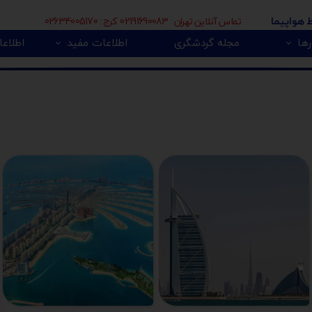
تماس آنلاین تهران : 02191690083 کرج : 02634005170
ط هواپیما
ها
مجله گردشگری
اطلاعات مفید
اطلاعا
🇮
بی 🇿🇦
پور 🇲🇾
تور اروپا 🇪🇺