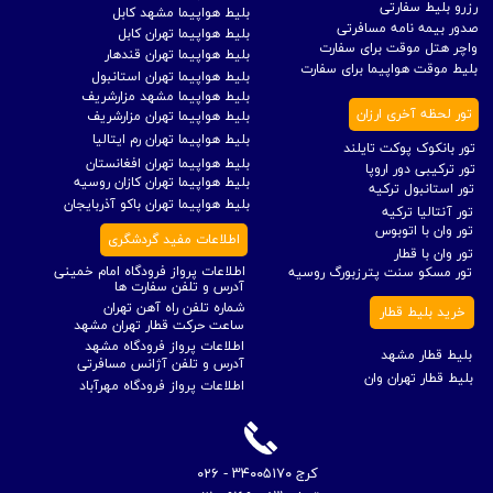
رزرو بلیط سفارتی
بلیط هواپیما مشهد کابل
صدور بیمه نامه مسافرتی
بلیط هواپیما تهران کابل
واچر هتل موقت برای سفارت
بلیط هواپیما تهران قندهار
بلیط موقت هواپیما برای سفارت
بلیط هواپیما تهران استانبول
بلیط هواپیما مشهد مزارشریف
تور لحظه آخری ارزان
بلیط هواپیما تهران مزارشریف
بلیط هواپیما تهران رم ایتالیا
تور بانکوک پوکت تایلند
بلیط هواپیما تهران افغانستان
تور ترکیبی دور اروپا
بلیط هواپیما تهران کازان روسیه
تور استانبول ترکیه
بلیط هواپیما تهران باکو آذربایجان
تور آنتالیا ترکیه
تور وان با اتوبوس
اطلاعات مفید گردشگری
تور وان با قطار
اطلاعات پرواز فرودگاه امام خمینی
تور مسکو سنت پترزبورگ روسیه
آدرس و تلفن سفارت ها
شماره تلفن راه آهن تهران
خرید بلیط قطار
ساعت حرکت قطار تهران مشهد
اطلاعات پرواز فرودگاه مشهد
بلیط قطار مشهد
آدرس و تلفن آژانس مسافرتی
بلیط قطار تهران وان
اطلاعات پرواز فرودگاه مهرآباد
​کرج ۳۴۰۰۵۱۷۰ - ۰۲۶