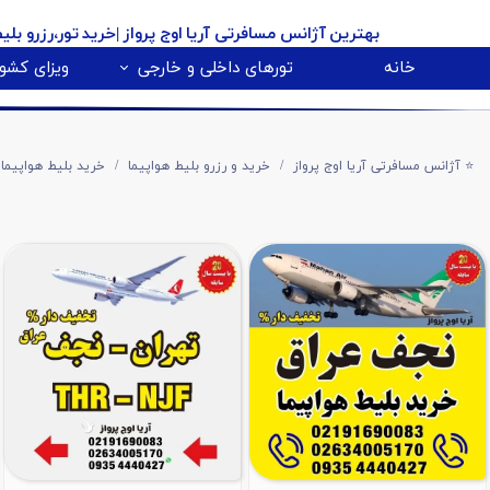
بهترین آژانس مسافرتی آریا اوج پرواز
|خرید تور،رزرو بلی
خانه
تورهای داخلی و خارجی
ویزای کشور
پیکاپ ویزای کانادا 🇨🇦
روسیه 🇷🇺
تور کانادا 🇨🇦
تور تایلند 🇹🇭
تور امارات 🇦🇪
تور گرجستان 🇬🇪
تور ارمنستان 🇦🇲
تور آذربایجان 🇿
تور هندوستان 🇳
تور آفریقای جنو
تور مالزی و سنگا
⭐️ آژانس مسافرتی آریا اوج پرواز
خرید و رزرو بلیط هواپیما
خرید بلیط هواپیما 