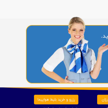
د.
زان
رزرو و خرید بلیط هواپیما