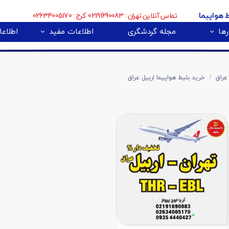
تماس آنلاین تهران : 02191690083 کرج : 02634005170
ط هواپیما
ها
مجله گردشگری
اطلاعات مفید
اطلاعا
🇮
بی 🇿🇦
پور 🇲🇾
تور اروپا 🇪🇺
عراق
خرید بلیط هواپیما اربیل عراق