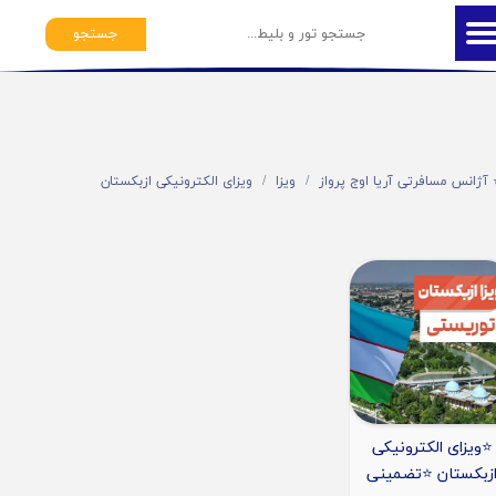
جستجو
️ آژانس مسافرتی آریا اوج پرواز
ویزا
ویزای الکترونیکی ازبکستان
⭐️ویزای الکترونیکی
زبکستان ⭐️تضمینی