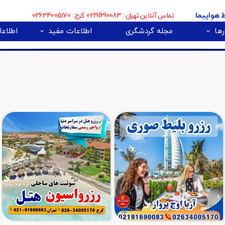
تماس آنلاین تهران : 02191690083 کرج : 02634005170
ط هواپیما
ها
مجله گردشگری
اطلاعات مفید
اطلاعا
🇮
بی 🇿🇦
پور 🇲🇾
تور اروپا 🇪🇺