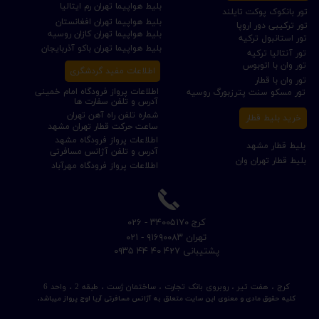
بلیط هواپیما تهران رم ایتالیا
تور بانکوک پوکت تایلند
بلیط هواپیما تهران افغانستان
تور ترکیبی دور اروپا
بلیط هواپیما تهران کازان روسیه
تور استانبول ترکیه
بلیط هواپیما تهران باکو آذربایجان
تور آنتالیا ترکیه
تور وان با اتوبوس
اطلاعات مفید گردشگری
تور وان با قطار
اطلاعات پرواز فرودگاه امام خمینی
تور مسکو سنت پترزبورگ روسیه
آدرس و تلفن سفارت ها
شماره تلفن راه آهن تهران
خرید بلیط قطار
ساعت حرکت قطار تهران مشهد
اطلاعات پرواز فرودگاه مشهد
بلیط قطار مشهد
آدرس و تلفن آژانس مسافرتی
بلیط قطار تهران وان
اطلاعات پرواز فرودگاه مهرآباد
​کرج ۳۴۰۰۵۱۷۰ - ۰۲۶
​تهران ۹۱۶۹۰۰۸۳ - ۰۲۱
​پشتیبانی ۴۲۷ ۴۰ ۴۴ ۰۹۳۵
کرج ، هفت تیر ، روبروی بانک تجارت ، ساختمان ژست ، طبقه 2 ، واحد 6
کلیه حقوق مادی و معنوی این سایت متعلق به آژانس مسافرتی آریا اوج پرواز میباشد.