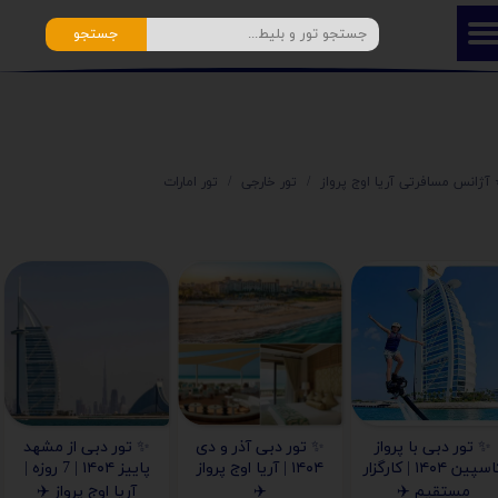
جستجو
️ آژانس مسافرتی آریا اوج پرواز
تور خارجی
تور امارات
✨ تور دبی با پرواز
✨ تور دبی آذر و دی
✨ تور دبی از مشهد
کاسپین ۱۴۰۴ | کارگزار
۱۴۰۴ | آریا اوج پرواز
پاییز ۱۴۰۴ | 7 روزه |
مستقیم ✈️
✈️
آریا اوج پرواز ✈️