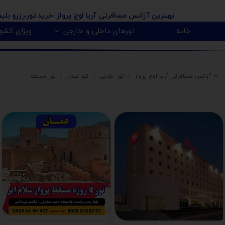
بهترین آژانس مسافرتی آریا اوج پرواز
|خرید تور،رزرو بلی
خانه
تورهای داخلی و خارجی
ویزای کشور
پیکاپ ویزای کانادا 🇨🇦
روسیه 🇷🇺
تور کانادا 🇨🇦
تور تایلند 🇹🇭
تور امارات 🇦🇪
تور گرجستان 🇬🇪
تور ارمنستان 🇦🇲
تور آذربایجان 🇿
تور هندوستان 🇳
تور آفریقای جنو
تور مالزی و سنگا
⭐️ آژانس مسافرتی آریا اوج پرواز
تور خارجی
تور عمان
تور مسقط