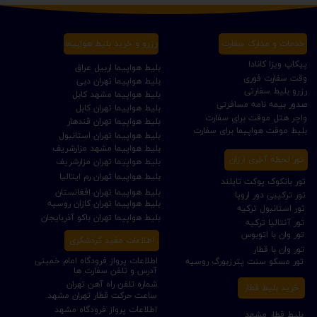
خدمات و مدارک سفارت
رزرو و خرید بلیط هواپیما
پیکاپ ویزا کانادا
بلیط هواپیما اربیل عراق
وقت سفارت فوری
بلیط هواپیما تهران دبی
رزرو بلیط سفارتی
بلیط هواپیما مشهد کابل
صدور بیمه نامه مسافرتی
بلیط هواپیما تهران کابل
واچر هتل موقت برای سفارت
بلیط هواپیما تهران قندهار
بلیط موقت هواپیما برای سفارت
بلیط هواپیما تهران استانبول
بلیط هواپیما مشهد مزارشریف
تور لحظه آخری ارزان
بلیط هواپیما تهران مزارشریف
بلیط هواپیما تهران رم ایتالیا
تور بانکوک پوکت تایلند
بلیط هواپیما تهران افغانستان
تور ترکیبی دور اروپا
بلیط هواپیما تهران کازان روسیه
تور استانبول ترکیه
بلیط هواپیما تهران باکو آذربایجان
تور آنتالیا ترکیه
تور وان با اتوبوس
اطلاعات مفید گردشگری
تور وان با قطار
اطلاعات پرواز فرودگاه امام خمینی
تور مسکو سنت پترزبورگ روسیه
آدرس و تلفن سفارت ها
شماره تلفن راه آهن تهران
خرید بلیط قطار
ساعت حرکت قطار تهران مشهد
اطلاعات پرواز فرودگاه مشهد
بلیط قطار مشهد