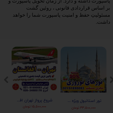
پاسپورت داشته و دارد.
از
زمان تحویل پاسپورت و
بر اساس قراردادی قانونی ، روئین گشت
مسئولیتِ حفظ و امنیت پاسپورت شما را خواهد
داشت.
شروع پرواز تهران افغانستان (کابل-مزارشریف-هرات-قندهار)
تور استانبول ویژه عید نوروز 1405 | مجری مستقیم ✈️
۱۵,۵۰۰,۰۰۰ تومان
۳۳,۵۰۰,۰۰۰ تومان