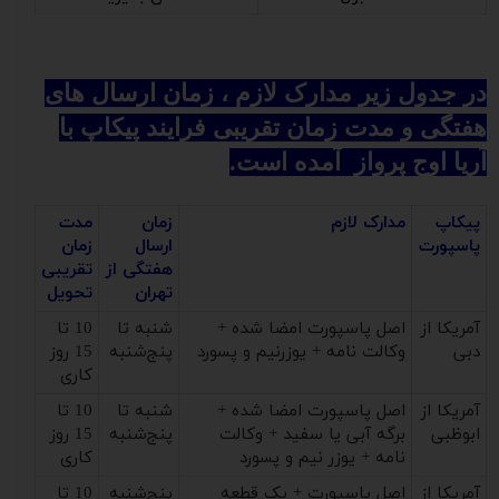
در جدول زیر مدارک لازم ، زمان ارسال های
هفتگی و مدت زمان تقریبی فرایند پیکاپ با
آریا اوج پرواز آمده است.
پیکاپ
مدارک لازم
زمان
مدت
پاسپورت
ارسال
زمان
هفتگی از
تقریبی
تهران
تحویل
آمریکا از
اصل پاسپورت امضا شده +
شنبه تا
10 تا
دبی
وکالت نامه + یوزرنیم و پسورد
پنج‌شنبه
15 روز
کاری
آمریکا از
اصل پاسپورت امضا شده +
شنبه تا
10 تا
ابوظبی
برگه آبی یا سفید + وکالت
پنج‌شنبه
15 روز
نامه + یوزر نیم و پسورد
کاری
آمریکا از
اصل پاسپورت + یک قطعه
پنج‌شنبه
10 تا