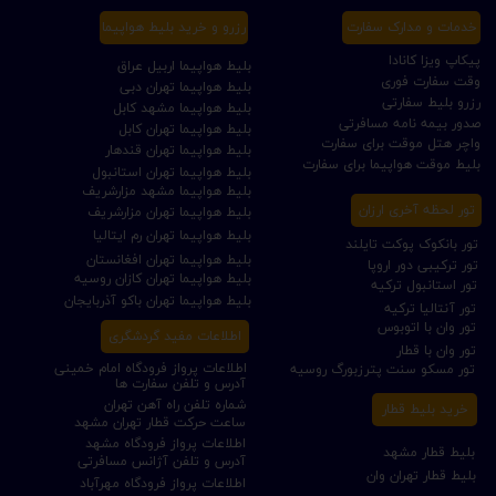
خدمات و مدارک سفارت
رزرو و خرید بلیط هواپیما
پیکاپ ویزا کانادا
بلیط هواپیما اربیل عراق
وقت سفارت فوری
بلیط هواپیما تهران دبی
رزرو بلیط سفارتی
بلیط هواپیما مشهد کابل
صدور بیمه نامه مسافرتی
بلیط هواپیما تهران کابل
واچر هتل موقت برای سفارت
بلیط هواپیما تهران قندهار
بلیط موقت هواپیما برای سفارت
بلیط هواپیما تهران استانبول
بلیط هواپیما مشهد مزارشریف
تور لحظه آخری ارزان
بلیط هواپیما تهران مزارشریف
بلیط هواپیما تهران رم ایتالیا
تور بانکوک پوکت تایلند
بلیط هواپیما تهران افغانستان
تور ترکیبی دور اروپا
بلیط هواپیما تهران کازان روسیه
تور استانبول ترکیه
بلیط هواپیما تهران باکو آذربایجان
تور آنتالیا ترکیه
تور وان با اتوبوس
اطلاعات مفید گردشگری
تور وان با قطار
اطلاعات پرواز فرودگاه امام خمینی
تور مسکو سنت پترزبورگ روسیه
آدرس و تلفن سفارت ها
شماره تلفن راه آهن تهران
خرید بلیط قطار
ساعت حرکت قطار تهران مشهد
اطلاعات پرواز فرودگاه مشهد
بلیط قطار مشهد
آدرس و تلفن آژانس مسافرتی
بلیط قطار تهران وان
اطلاعات پرواز فرودگاه مهرآباد