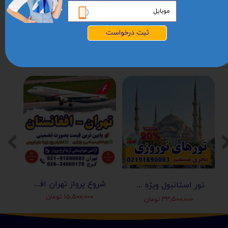
آدرس مـا :
هفت تیر،روبروی بانک
تجارت،ساختمان
ژست،طبقه2،واحد6
ثبت درخواست
شروع پرواز تهران افغانستان (کابل-مزارشریف-هرات-قندهار)
تور استانبول ویژه عید نوروز 1405 | مجری مستقیم ✈️
۱۵,۵۰۰,۰۰۰ تومان
۳۳,۵۰۰,۰۰۰ تومان