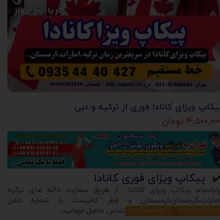
یکاپ ویزای کانادا فوری از ترکیه و دبی
۴,۵۰۰,۰ تومان
✔
پیکاپ ویزای فوری کانادا
رایانجام پیکاپ ویزای کانادا از طریق سفارت خانه های ترکیه
امارات،گرجستان،ارمنستان و قطر
کافیست با شماره تلفن
0219169008
و
09354440427
تماس حاصل فرمایید.