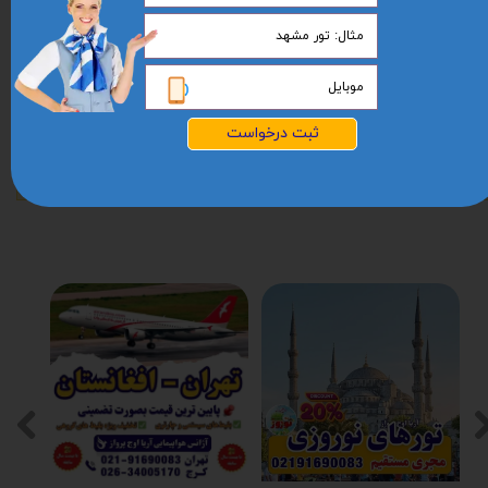
دفتر فروش
(تهران) :
02191690083
خط مستقیم 09354440427
دفتر فروش
(کـرج شماره 1) :
02634005170 02634005160
دفتر فروش
(کـرج شماره 2) :
02632255013 02632255012
پشتیبانــی فــروش :
09304304526 09352189797
ثبت درخواست
آدرس مـا :
هفت تیر،روبروی بانک
تجارت،ساختمان
ژست،طبقه2،واحد6