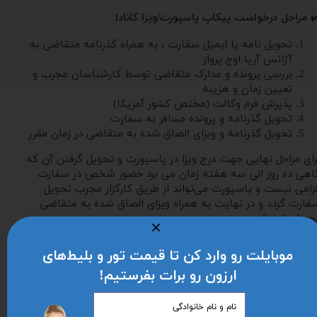
✔
مراحل درخواست پیکاپ پاسپورت/ویزا کانادا
تحویل نامه یا ایمیل سفارت ، به همراه گذرنامه متقاضی به
آژانس آریا اوج پرواز
بررسی پرونده و مدارک متقاضی توسط کارشناسان مجرب و
تعیین زمان و هزینه
پذیرش فرم وکالت (مختص کشور آمریکا)
تحویل گذرنامه و پرونده مسافر به سفارت
تحویل گذرنامه و ویزای الصاق شده به متقاضی در زمان مقرر
رای مراحل نهایی جهت درج ویزا در پاسپورت و تحویل گرفتن آن که
اهی ده روز الی سه هفته زمان می برد حضور شخص در سفارت
لزامی نیست و پاسپورت می‌تواند از طریق کارگزار مجرب تحویل
فارت گردد و در نهایت به همراه ویزای الصاق شده به متقاضی
حویل داده شود.
مراحل پیکاپ ویزا
، مراجعین محترم با در دست داشتن اصل پاسپورت،
امه و یا ایمیل سفارت دایر بر موافقت درخواست ویزا به کانتر ویزا آریا
موبایلت رو وارد کن تا قیمت تور و بلیط‌های
وج پرواز مراجعه می نمایند.
ارزون رو برات بفرستیم!
کارشناسان فروش آماده پاسخگوئی به سوالات مسافرین گرامی
میباشند