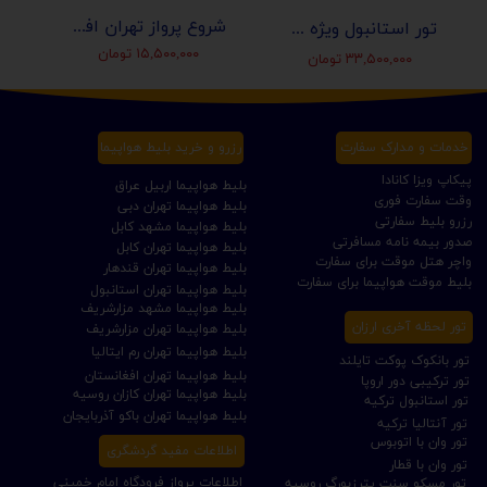
شروع پرواز تهران افغانستان (کابل-مزارشریف-هرات-قندهار)
تور استانبول ویژه عید نوروز 1405 | مجری مستقیم ✈️
۱۵,۵۰۰,۰۰۰ تومان
۳۳,۵۰۰,۰۰۰ تومان
خدمات و مدارک سفارت
رزرو و خرید بلیط هواپیما
پیکاپ ویزا کانادا
بلیط هواپیما اربیل عراق
وقت سفارت فوری
بلیط هواپیما تهران دبی
رزرو بلیط سفارتی
بلیط هواپیما مشهد کابل
صدور بیمه نامه مسافرتی
بلیط هواپیما تهران کابل
واچر هتل موقت برای سفارت
بلیط هواپیما تهران قندهار
بلیط موقت هواپیما برای سفارت
بلیط هواپیما تهران استانبول
بلیط هواپیما مشهد مزارشریف
تور لحظه آخری ارزان
بلیط هواپیما تهران مزارشریف
بلیط هواپیما تهران رم ایتالیا
تور بانکوک پوکت تایلند
بلیط هواپیما تهران افغانستان
تور ترکیبی دور اروپا
بلیط هواپیما تهران کازان روسیه
تور استانبول ترکیه
بلیط هواپیما تهران باکو آذربایجان
تور آنتالیا ترکیه
تور وان با اتوبوس
اطلاعات مفید گردشگری
تور وان با قطار
اطلاعات پرواز فرودگاه امام خمینی
تور مسکو سنت پترزبورگ روسیه