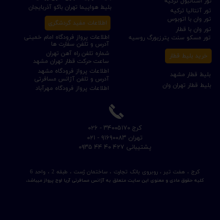
تور استانبول ترکیه
بلیط هواپیما تهران باکو آذربایجان
تور آنتالیا ترکیه
تور وان با اتوبوس
اطلاعات مفید گردشگری
تور وان با قطار
اطلاعات پرواز فرودگاه امام خمینی
تور مسکو سنت پترزبورگ روسیه
آدرس و تلفن سفارت ها
شماره تلفن راه آهن تهران
خرید بلیط قطار
ساعت حرکت قطار تهران مشهد
اطلاعات پرواز فرودگاه مشهد
بلیط قطار مشهد
آدرس و تلفن آژانس مسافرتی
بلیط قطار تهران وان
اطلاعات پرواز فرودگاه مهرآباد
​کرج ۳۴۰۰۵۱۷۰ - ۰۲۶
​تهران ۹۱۶۹۰۰۸۳ - ۰۲۱
​پشتیبانی ۴۲۷ ۴۰ ۴۴ ۰۹۳۵
کرج ، هفت تیر ، روبروی بانک تجارت ، ساختمان ژست ، طبقه 2 ، واحد 6
کلیه حقوق مادی و معنوی این سایت متعلق به آژانس مسافرتی آریا اوج پرواز میباشد.