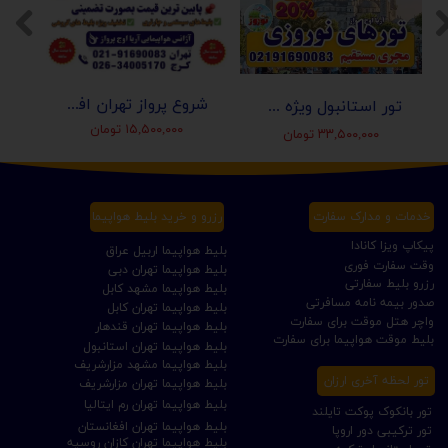
شروع پرواز تهران افغانستان (کابل-مزارشریف-هرات-قندهار)
تور استانبول ویژه عید نوروز 1405 | مجری مستقیم ✈️
۱۵,۵۰۰,۰۰۰ تومان
۳۳,۵۰۰,۰۰۰ تومان
خدمات و مدارک سفارت
رزرو و خرید بلیط هواپیما
پیکاپ ویزا کانادا
بلیط هواپیما اربیل عراق
وقت سفارت فوری
بلیط هواپیما تهران دبی
رزرو بلیط سفارتی
بلیط هواپیما مشهد کابل
صدور بیمه نامه مسافرتی
بلیط هواپیما تهران کابل
واچر هتل موقت برای سفارت
بلیط هواپیما تهران قندهار
بلیط موقت هواپیما برای سفارت
بلیط هواپیما تهران استانبول
بلیط هواپیما مشهد مزارشریف
تور لحظه آخری ارزان
بلیط هواپیما تهران مزارشریف
بلیط هواپیما تهران رم ایتالیا
تور بانکوک پوکت تایلند
بلیط هواپیما تهران افغانستان
تور ترکیبی دور اروپا
بلیط هواپیما تهران کازان روسیه