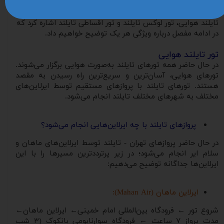
که قصد دارند در این کشور اقامت داشته باشند، گزینه‌های بسیار
متنوعی برای انتخاب دارند. از انواع تور تایلند می‌توان به تور
تایلند هوایی، تور لوکس تایلند و تور اقساطی تایلند اشاره کرد که
در ادامه مفصل درباره ویژگی هر یک توضیح خواهیم داد.
تور تایلند هوایی
در حال حاضر همه تورهای تایلند به‌صورت هوایی برگزار می‌شوند.
تورهای هوایی، آسان‌ترین و سریع‌ترین راه رسیدن به مقصد
هستند. تورهای تایلند با پروازهای مستقیم توسط ایرلاین‌های
مختلف به شهرهای مختلف تایلند انجام می‌شود.
پروازهای تایلند با چه ایرلاین‌هایی انجام می‌شود؟
در حال حاضر پروازهای تهران - تایلند توسط ایرلاین‌های ماهان و
سلام ایر انجام می‌شود؛ در زیر پرترددترین مسیرها را با این
ایرلاین‌ها جداگانه توضیح می‌دهیم:
ایرلاین ماهان (Mahan Air):
شروع تور ← فرودگاه بین‌المللی امام خمینی← ایرلاین ماهان←
مدت پرواز ۷ ساعت ← فرودگاه سوارنابومی بانکوک (۳ شب