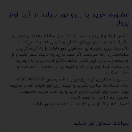
مشاوره، خرید یا رزرو تور تایلند از آریا اوج
پرواز
آژانس آریا اوج پرواز با بیش از 18 سال سابقه به‌عنوان مجری و
برگزارکننده مستقیم تورهای داخلی و خارجی فعالیت می‌کند و
باکیفیت‌ترین پکیج‌های مسافرتی
تور تایلند
را به گردشگران و
علاقه‌مندان ارائه می‌دهد. اگر قصد دارید به تایلند سفر کنید و از
جاذبه‌های دیدنی این کشور شگفت‌انگیز لذت ببرید با ورود به
وب‌سایت آریا اوج پرواز انواع تورهای این مقصد را مشاهده و
مقایسه کنید.
سپس با مشاوران آریا اوج پرواز با شماره‌تلفن 02634005160-
02632255012 تماس بگیرید و جهت رزرو تور تایلند اقدام نمایید؛
بهتر است برای نهایی کردن خرید و پرداخت هزینه به‌صورت
حضوری به آژانس مراجعه کنید.
امتیاز
4.6
از
5
| از بین
63
امتیاز دهنده به
تور تایلند
سوالات متداول تور تایلند