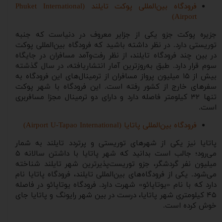
فرودگاه بین‌المللی پوکت تایلند (Phuket International
Airport)
جزیره پوکت جزو یکی از جزایر معروف در دنیاست که جنبه
توریستی دارد. در نظر داشته باشید که فرودگاه بین‌المللی پوکت
در بین چند فرودگاه تایلند، از نظر رفت‌و‌آمد مسافران در جایگاه
سوم قرار دارد. طبق به‌روزترین آمار انتشاریافته، در سال گذشته
بیش از ۱۵ میلیون پرواز مسافران از ترمینال‌های این فرودگاه به
سفرهای خارج از کشور رفته است. این فرودگاه با شهر پوکت
تنها ۳۲ کیلومتر فاصله دارد و دارای دو ترمینال مجزا مسافربری
است.
فرودگاه بین‌المللی پاتایا (Airport U-Tapao International)
پاتایا نیز یکی از شهرهای توریستی و پرتردد تایلند به شمار
می‌رود؛ جالب است بدانید که شهر پاتایا با داشتن سالانه ۵
میلیون نفر گردشگر، جزو توریست‌پذیرترین شهر تایلند شناخته
می‌شود. یکی از فرودگاه‌های بین‌المللی تایلند، فرودگاه پاتایا نام
دارد که با نام «یوتاپائو» شهرت دارد. فرودگاه یوتاپائو در فاصله
۴۵ کیلومتری شهر پاتایا، درست در بین شهر رایونگ و پاتایا جای
خوش کرده است.