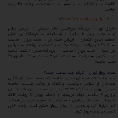
اقامت در بانکوک) ← ترانسفر ← ۲ ساعت← پاتایا (۴ شب
اقامت)
ایرلاین سلام ایر (SalamAir):
شروع تور ← فرودگاه بین‌المللی امام خمینی ← ایرلاین سلام
ایر← مدت پرواز ۳ ساعت و ۵ دقیقه ← فرودگاه بین‌المللی
مسقط (بدون انتظار) ← ایرلاین سلام ایر ← مدت پرواز ۹ ساعت
← فرودگاه بین‌المللی پوکت (۷ شب اقامت در پوکت) ← ایرلاین
ایر آسیا ← مدت پرواز ۲ ساعت ← فرودگاه سلتر (۳ شب اقامت
در سنگاپور) ← ترانسفر ← مدت سفر ۵ ساعت ← کوالالامپور (۴
شب اقامت)
مدت پرواز تهران - تایلند چند ساعت است؟
باید بدانید که شهرهای محبوب تایلند که مقصد اصلی گردشگری
مسافران از سراسر دنیاست، بانکوک و پوکت هستند. فاصله
هوایی تهران - بانکوک ۵۴۶۶ کیلومتر است و این فاصله طی
پروازی ۷ ساعته انجام می‌شود و فاصله تهران تا پوکت ۵۶۱۶
کیلومتر است که مسافران ۶ ساعت و ۱۵ دقیقه در مسیر هستند
که شرایط آب ‌و هوایی در زمان پرواز ممکن است باعث کمی
تغییر در مدت پرواز شود.