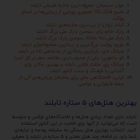
جزایر سیمیلان: معروف‌ترین جاذبه طبیعی تایلند
خلیج فانگ نگا: تصویری رویایی از زیبایی‌ها در شمال
پوکت
آبشار اروان: از زیباترین جاذبه‌های تایلند
پارک خائو یای: سومین پارک ملی بزرگ تایلند
پارک ملی Khao Yai: سومین پارک بزرگ تایلند
جزیره پوکت: بزرگ‌ترین و زیباترین مجمع‌الجزایر تایلند
چیانگ مای: بارزترین یادگاری از پادشاهی لانا در تایلند
کو سامویی: یکی از محبوب‌ترین مقاصد سفر در کل آسیا
چیانگ رای: مثلث طلایی تایلند و بهترین مکان برای
آشنایی با فرهنگ و سنت کشور تایلند
کرابی: اقامتگاهی عالی برای عاشقان ورزش‌های آبی از
جمله قایقرانی و غواصی
بهترین هتل‌های ۵ ستاره تایلند
تایلند دارای تعداد زیادی هتل‌ها و اقامتگاه‌های لوکس و متوسط
است که می‌توانید از آنها برای اقامت در این کشور استفاده
کنید. انتخاب بهترین هتل بستگی به سلیقه‌، بودجه و نیازهای
شما دارد. در ادامه، چند هتل معتبر و ۵ ستاره در تایلند را معرفی