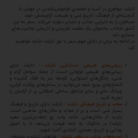
تایلند جواهری در آسیا و مقصدی فراموش‌نشدنی در جهان، با
گنجینه‌ای از فرهنگ، تاریخ غنی و طبیعت آرام‌بخش خود،
مسافران را به دنیایی جذاب و دلپذیر دعوت می‌کند. سفر به این
کشور شاداب به‌عنوان یک مقصد تفریحی و تاریخی جذابیت‌های
بسیاری دارد.
در ادامه به برخی از دلایل مهم سفر با تور تایلند اشاره خواهیم
کرد:
زیبایی‌های طبیعی استثنایی تایلند :
تایلند دارای
زیبایی‌های طبیعی فراوانی است، از جمله سواحل آرام و
شنی، جنگل‌های استوایی، کوه‌ها سر به فلک کشیده و
کشتزارهای برنج؛ شما می‌توانید در ساحل‌های پوکت، کرابی،
چیانگ مای و سایر مناطق ساحلی لحظاتی پر از آرامش را
تجربه کنید.
معابد و تاریخ فرهنگی تایلند :
تایلند دارای تاریخ و فرهنگ
بسیار غنی است و پر از معابد و مکان‌های مذهبی است.
بازدید از مکان‌هایی مانند وات پو (مقدس‌ترین معبد
تایلند) در بانکوک به شما فرصت می‌دهد تا با اصول
بودایی و تاریخ معماری تایلندی آشنا شوید.
تجربه‌های غذایی بی‌نظیر تایلند :
غذاهای تایلندی به‌عنوان