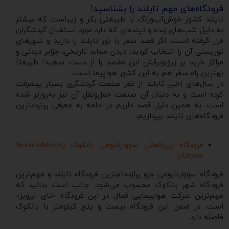
فرودگاه‌های مهم تایلند را بشناسید!
تایلند کشور خوش‌آب‌ورنگ با طبیعتی بکر و زیباست که بیشتر
به دلیل شب‌های زنده و تپنده‌ای که دارد مورد استقبال گردشگران
قرار گرفته است. اگر قصد سفر با تور تایلند را دارید و شهرهای
توریستی آن را انتخاب کردید، دیدن معابد تاریخی، جزایر دیدنی و
مراکز خرید پر زرق‌وبرقش این مقصد را از دست ندهید! طبیعتاً
بهترین راه سفر هم به این کشور هواپیما است.
در سال‌های اخیر، تایلند از نظر صنعت گردشگری بسیار پیشرفت
کرده است و به دنبال آن صنعت حمل‌ونقل آن نیز به‌روزتر شده
است. به همین دلیل قصد داریم در ادامه به معرفی پرترددترین
فرودگاه‌های تایلند بپردازیم:
فرودگاه بین‌المللی سووارنابومی بانکوک (Suvarnabhumi
Airport)
فرودگاه سووارنابومی جزو پرازدحام‌ترین فرودگاه تایلند و مهم‌ترین
فرودگاه شهر بانکوک محسوب می‌شود. جالب است بدانید که
مهم‌ترین شرکت هواپیمایی فعال در این فرودگاه «تای ایرویز»
است. در ضمن این فرودگاه بیست و پنج کیلومتر با بانکوک
فاصله دارد.