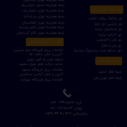
بلیط هواپیما مشهد مزارشریف
تور لحظه آخری ارزان
بلیط هواپیما تهران مزارشریف
بلیط هواپیما تهران رم ایتالیا
تور بانکوک پوکت تایلند
بلیط هواپیما تهران افغانستان
تور ترکیبی دور اروپا
بلیط هواپیما تهران کازان روسیه
تور استانبول ترکیه
بلیط هواپیما تهران باکو آذربایجان
تور آنتالیا ترکیه
تور وان با اتوبوس
اطلاعات مفید گردشگری
تور وان با قطار
اطلاعات پرواز فرودگاه امام خمینی
تور مسکو سنت پترزبورگ روسیه
آدرس و تلفن سفارت ها
شماره تلفن راه آهن تهران
خرید بلیط قطار
ساعت حرکت قطار تهران مشهد
اطلاعات پرواز فرودگاه مشهد
بلیط قطار مشهد
آدرس و تلفن آژانس مسافرتی
بلیط قطار تهران وان
اطلاعات پرواز فرودگاه مهرآباد
​کرج ۳۴۰۰۵۱۷۰ - ۰۲۶
​تهران ۹۱۶۹۰۰۸۳ - ۰۲۱
​پشتیبانی ۴۲۷ ۴۰ ۴۴ ۰۹۳۵