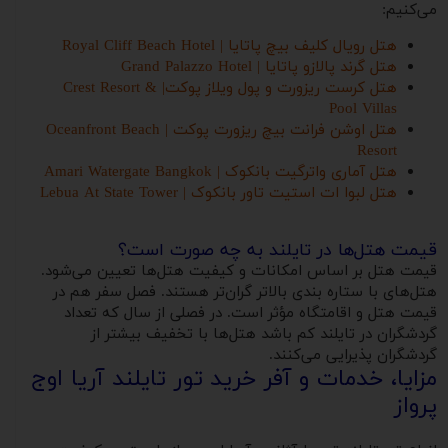
می‌کنیم:
هتل رویال کلیف بیچ پاتایا | Royal Cliff Beach Hotel
هتل گرند پالازو پاتایا | Grand Palazzo Hotel
هتل کرست ریزورت و پول ویلاز پوکت| Crest Resort &
Pool Villas
هتل اوشن فرانت بیچ ریزورت پوکت | Oceanfront Beach
Resort
هتل آماری واترگیت بانکوک | Amari Watergate Bangkok
هتل لبوا ات استیت تاور بانکوک | Lebua At State Tower
قیمت هتل‌ها در تایلند به چه صورت است؟
قیمت هتل بر اساس امکانات و کیفیت هتل‌ها تعیین می‌شود.
هتل‌های با ستاره بندی بالاتر گران‌تر هستند. فصل سفر هم در
قیمت هتل و اقامتگاه مؤثر است. در فصلی از سال که تعداد
گردشگران در تایلند کم باشد هتل‌ها با تخفیف بیشتر از
گردشگران پذیرایی می‌کنند.
مزایا، خدمات و آفر خرید تور تایلند آریا اوج
پرواز