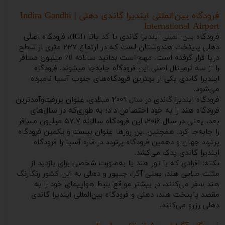
فرودگاه بین‌المللی ایندیرا گاندی دهلی | Indira Gandhi
International Airport
فرودگاه بین المللی ایندیرا گاندی با کد یاتا (IGI)، فرودگاه اصلی
دهلی پایتخت هندوستان لست که در ارتفاع ۲۳۷ متری از سطح
دریا قرار گرفته است. مهم است بدانید سالانه 70 میلیون مسافر
را از سه ترمینال اصلی این فرودگاه جابه‌جا می‎شوند. فرودگاه
ایندیرا گاندی یکی از بهترین فرودگاه‌های جنوب آسیا نامبرده
می‌شود.
فرودگاه ایندیرا گاندی در سال ۲۰۰۹ میلادی، عنوان پررفت‌وآمدترین
فرودگاه هند را به خود اختصاص داد؛ به طوری‌که در سال‌های
بعد، یعنی در سال ۲۰۱۶، این فرودگاه سالانه ۵۷.۷ میلیون مسافر
را جابه‌جا کرد. همچنین این روزها عنوان بیست و یکمین فرودگاه
پرتردد جهان و دهمین فرودگاه پرتردد در قاره آسیا را فرودگاه
ایندیرا گاندی یدک می‌کشد.
نکته: افرادی که با تور هند یا به‌صورت شخصی برای بازدید از
مثلث طلایی هند، یعنی آگرا، جیپور و دهلی به این کشور رنگارنگ
هند سفر می‌کنند، در بیشتر مواقع بلیط هواپیمای خود را به
مقصد پایتخت هند، دهلی و فرودگاه بین‌المللی ایندیرا گاندی
دهلی رزرو می‌کنند.