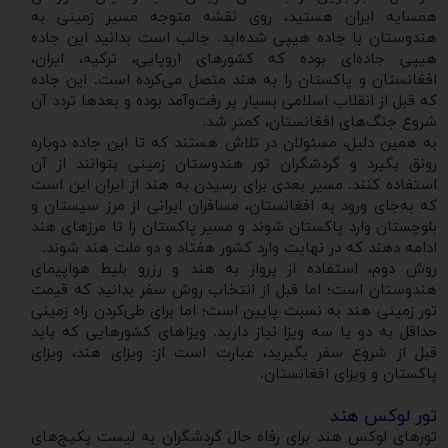
همسایه ایران هستید، روی نقشه متوجه مسیر زمینی به
هندوستان با جاده هیپی شده‌اید. جالب است بدانید این جاده
هیپی جاده‌ای بوده که کشورهای اروپایی، ترکیه، ایران،
افغانستان و پاکستان را به هند متصل می‌کرده است. این جاده
که قبل از انقلاب اسلامی بسیار پر رفت‌وآمد بوده و بعدها تردد آن
شروع جنگ‌های افغانستان، کمتر شد.
به همین دلیل، مسئولان در تلاش هستند که تا این جاده دوباره
رونق بگیرد و گردشگران تور هندوستان زمینی بتوانند از آن
استفاده کنند. مسیر بعدی برای رسیدن به هند از ایران این است
که به‌جای ورود به افغانستان، مسافران ایرانی از مرز سیستان و
بلوچستان وارد پاکستان شوند و مسیر پاکستان را تا مرزهای هند
ادامه دهند که در نهایت وارد کشور هفتاد و دو ملت هند ‌شوند.
روش دوم، استفاده از پرواز به هند و رزرو بلیط هواپیمای
هندوستان است؛ اما قبل از انتخاب روش سفر بدانید که قیمت
تور زمینی هند به نسبت پایین است؛ اما برای طی‌کردن راه زمینی
حداقل به دو یا سه ویزا نیاز دارید. ویزاهای کشورهایی که باید
قبل از شروع سفر بگیرید، عبارت است از: ویزای هند، ویزای
پاکستان و ویزای افغانستان.
تور لوکس هند
تورهای لوکس هند برای رفاه حال گردشگران به لیست پکیج‌های