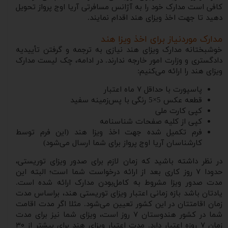
کافی است مدارک خود را به آژانس مسافرتی آریا اوج پرواز تحویل
دهید تا جهت اخذ ویزای هند اقدام نمایند.
مدارک موردنیاز برای اخذ ویزا هند
خوشبختانه مدارک ویزای هند نیازی به ترجمه و گرفتن تأییدیه
دادگستری و وزارت امور خارجه ندارند. در ادامه، چک‌ لیست مدارک
ویزای هند را ارائه می‌کنیم:
پاسپورت با حداقل ۷ ماه اعتبار
قطعه عکس 5×5 رنگی با پس‌زمینه سفید
کپی کارت ملی
کپی از کلیه صفحات شناسنامه
فرم تکمیل شده جهت اخذ ویزا هند (این فرم توسط
کارشناسان آریا اوج پرواز برای شما ارسال می‌شود)
در نظر داشته باشید که زمان لازم برای صدور ویزای توریستی،
حدودا ۷ روز کاری بعد از ارائه درخواست شما است؛ البته این
مدت صدور ویزا مشروط به کامل‌بودن مدارک ارائه شده است.
یادتان باشد بازه زمانی اعتبار ویزای توریستی هند، براساس مدت
زمان اقامتتان در این کشور تعیین می‌شود. مثلا اگر مدت اقامت
شما در کشور هندوستان ۷ روز است، ویزای شما نیز برای مدت
زمان ۷ روزه اعتبار دارد. مدت اعتبار ویزای هند برای بیشتر از ۳۰