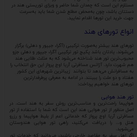
مستلزم این است که چمدان شما حاضر و ویزای توریستی هند در
دستتان باشد، چون به‌محض مطلع شدن شما باید به‌سرعت
جهت خرید این تورها اقدام نمایید.
انواع تورهای هند
تورهای هند بیشتر به‌صورت ترکیبی (آگرا، جیپور و دهلی) برگزار
می‌شوند. یادتان باشد پکیج تور ترکیبی آگرا، جیپور و دهلی جزو
محبوب‌ترین تور هند شناخته می‌شود که به مثلث طلایی هند
هم شهرت دارد. آژانس مسافرتی آریا اوج پرواز این حق انتخاب را
به مسافرانش می‌دهد تا بتوانند زیباترین شهرهای این کشور
هفتاد و دو ملت را ببینند. در ادامه به معرفی پرطرفدارترین
تورهای هند خواهیم پرداخت:
تور هند هوایی
هواپیما راحت‌ترین و مناسب‌ترین روش سفر به هند است. در
اصل منظور از تور هوایی هند این است که شما با استفاده از تور
مسافرتی آریا اوج پرواز که خدماتی اعم از بلیط هواپیما و رزرو
هتل و... را دریافت می‌کنید، راهی تور هوایی هندوستان
می‌شوید.
اگر اهل سفر به مقاصد خارجی باشید، می‌دانید که خدمات تور