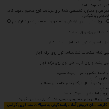
️تهیه دعوت نامه
مراهی و مشاوره تخصصی شما برای دریافت نوع صحیح دعوت نامه
صوصی و شرکتی
️در روز سفارت برای آرامش و دقت ورود به سفارت در کنارتونیم ⭕️
دارک لازم ویژه ویزای هند :
ل پاسپورت تون با حداقل 8 ماه اعتبار
پی تمام صفحات شناسنامه تون روی برگه آچار
پی پشت و روی کارت ملی تون روی برگه آچار
 قطعه عکس 5 در 5 زمینه سفید
مکان پیکاپ
اسپورت و ارسال رایگان برای رفاه حال مسافرین
حترم
وری و اقتصادی و خوش قیمت
️همین الان برای مشاوره و توضیحات تکمیلی تماس بگیرید .
کارشناسان فروش آماده پاسخگوئی به سوالات مسافرین گرامی