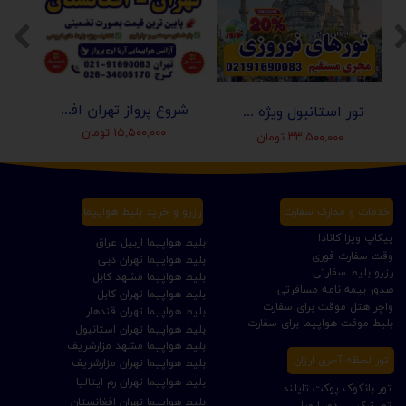
شروع پرواز تهران افغانستان (کابل-مزارشریف-هرات-قندهار)
تور استانبول ویژه عید نوروز 1405 | مجری مستقیم ✈️
۱۵,۵۰۰,۰۰۰ تومان
۳۳,۵۰۰,۰۰۰ تومان
خدمات و مدارک سفارت
رزرو و خرید بلیط هواپیما
پیکاپ ویزا کانادا
بلیط هواپیما اربیل عراق
وقت سفارت فوری
بلیط هواپیما تهران دبی
رزرو بلیط سفارتی
بلیط هواپیما مشهد کابل
صدور بیمه نامه مسافرتی
بلیط هواپیما تهران کابل
واچر هتل موقت برای سفارت
بلیط هواپیما تهران قندهار
بلیط موقت هواپیما برای سفارت
بلیط هواپیما تهران استانبول
بلیط هواپیما مشهد مزارشریف
تور لحظه آخری ارزان
بلیط هواپیما تهران مزارشریف
بلیط هواپیما تهران رم ایتالیا
تور بانکوک پوکت تایلند
بلیط هواپیما تهران افغانستان
تور ترکیبی دور اروپا