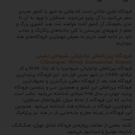
فرودگاه اولین مکانی است که وقتی به شهر یا کشور جدیدی
سفر می‌کنید، با آن روبرو می‌شوید. مسافران با ورود به آن تا
حدی بافرهنگ آن کشور آشنا خواهند شد؛ هند کشوری بزرگ و
مملو از شهرهای توریستی با کلی جاذبه‌های رنگارنگ و جذاب
دارد. در ادامه قصد داریم به معرفی مهم‌ترین فرودگاه‌های هند
بپردازیم:
فرودگاه بین‌المللی چاتراپاتی شیواجی بمبئی
|Chhatrapati Shivaji International Airport
فرودگاه بین‌المللی چاتراپاتی شیواجیبا با کد یاتا: BOM و کد
ایکائو: VABB، در شهر بمبئی قرار دارد. این فرودگاه پرترددترین
فرودگاه هند بعد از فرودگاه دهلی، بزرگ‌ترین و معروف‌ترین
فرودگاه بین‌المللی این کشور و همچنین سی و پنجمین فرودگاه
پرتردد جهان در سال ۲۰۱۵ میلادی شناخته می‌شود. جالب است
بدانید که این فرودگاه، از لحاظ میزان نقل‌و‌انتقال مسافران،
شلوغ‌ترین فرودگاه در شبه‌قاره هند شناخته می‌شود. همچنین
این فرودگاه در زمینه حمل و جابه‌جایی بار در هند نیز پرترافیک
است.
نکته: بعضی از مقاصد پروازهای فرودگاه شامل تهران، هنگ‌کنگ،
شارجه، مونیخ و استانبول می‌شود.