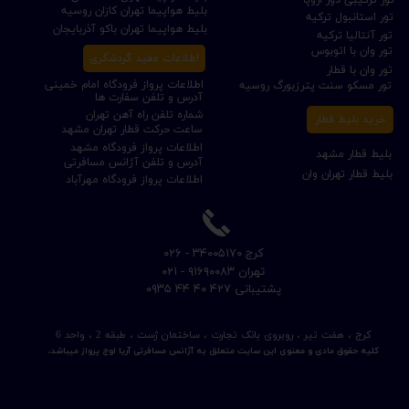
بلیط هواپیما تهران کازان روسیه
تور استانبول ترکیه
بلیط هواپیما تهران باکو آذربایجان
تور آنتالیا ترکیه
تور وان با اتوبوس
اطلاعات مفید گردشگری
تور وان با قطار
اطلاعات پرواز فرودگاه امام خمینی
تور مسکو سنت پترزبورگ روسیه
آدرس و تلفن سفارت ها
شماره تلفن راه آهن تهران
خرید بلیط قطار
ساعت حرکت قطار تهران مشهد
اطلاعات پرواز فرودگاه مشهد
بلیط قطار مشهد
آدرس و تلفن آژانس مسافرتی
بلیط قطار تهران وان
اطلاعات پرواز فرودگاه مهرآباد
​کرج ۳۴۰۰۵۱۷۰ - ۰۲۶
​تهران ۹۱۶۹۰۰۸۳ - ۰۲۱
​پشتیبانی ۴۲۷ ۴۰ ۴۴ ۰۹۳۵
کرج ، هفت تیر ، روبروی بانک تجارت ، ساختمان ژست ، طبقه 2 ، واحد 6
کلیه حقوق مادی و معنوی این سایت متعلق به آژانس مسافرتی آریا اوج پرواز میباشد.