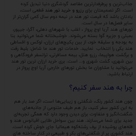
جذاب‌ترین و پرطرفدارترین مقاصد گردشگری دنیا تبدیل کرده‌
است. اگر تصمیمتان برای
رزرو و خرید تور هند
قطعی است،
یادتان باشد که قیمت‌ تور هند در نیمه دوم سال کمی گران‌تر از
سایر فصل‌ها در سال است.
تورهای هند آریا اوج پرواز ، اغلب با شهرهای دهلی، آگرا، جیپور،
بمبئی و جزیره گوا بسته می‌شوند. خوشبختانه شما می‌توانید بنا
به بودجه و سلیقه خود، از بین پکیج‌های ارزان، لوکس و اقساطی
هند یکی را انتخاب نمایید. خدمات تور هند ما شامل: بلیط رفت
و برگشت هواپیما، رزرو هتل، بیمه مسافرتی، ترانسفر فرودگاهی و
بین شهری، گشت شهری و... است. بری خرید ارزان ترین تور هند
می‌توانید با مشاوران ما بخش تورهای خارجی آریا اوج پرواز در
ارتباط باشید.
چرا به هند سفر کنیم؟
چون هند کشور رنگ، شگفتی و زیبایی‌ها است، اگر صد بار هم
به این کشور سفر کنید، باز هم طیف متنوعی از جاذبه‌های
شگفت‌انگیز و متفاوت برای دیدن وجود دارد که همگی تجربه‌ای
جدید برای شما می‌سازند. هند بین سواحل طلایی اقیانوس هند و
قله‌های پوشیده از برف رشته‌کوه هیمالیا جای خوش کرده است.
هند کشوری پر از شگفتی‌های بکر و طبیعی در کنار ساخته های