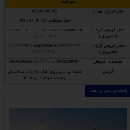
میباشند
دفتر فروش تهران
02191690083
خط مستقیم
427 40 44 0935
دفتر فروش کرج 1
02634005170 / 02634005166 / 02634005163 /
(حضوری )
02634005160
دفتر فروش کرج 2
02632255015/ 02632255014/ 02632255013/
(حضوری )
02632255012
پشتیبانی فروش
09304304526-09354440427-09352189797
آدرس
هفت تیر ، روبروی بانک تجارت ، ساختمان
ژست، طبقه 2 ، واحد 6
راهنمای سفر به هند