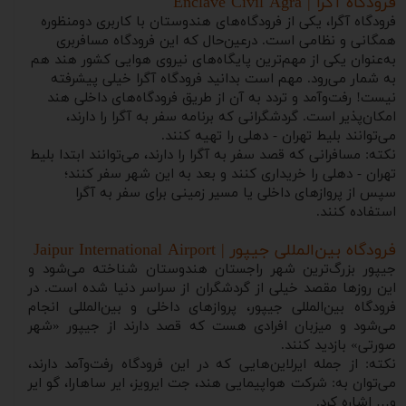
فرودگاه آگرا | Enclave Civil Agra
فرودگاه آگرا، یکی از فرودگاه‌های هندوستان با کاربری دو‌منظوره
همگانی و نظامی است. درعین‌حال که این فرودگاه مسافربری
به‌عنوان یکی از مهم‌ترین پایگاه‌های نیروی هوایی کشور هند هم
به شمار می‌رود. مهم است بدانید فرودگاه آگرا خیلی پیشرفته
نیست! رفت‌و‌آمد و تردد به آن از طریق فرودگاه‌های داخلی هند
امکان‌پذیر است. گردشگرانی که برنامه سفر به آگرا را دارند،
می‌توانند بلیط تهران - دهلی را تهیه کنند.
نکته: مسافرانی که قصد سفر به آگرا را دارند، می‌توانند ابتدا بلیط
تهران - دهلی را خریداری کنند و بعد به این شهر سفر کنند؛
سپس از پروازهای داخلی یا مسیر زمینی برای سفر به آگرا
استفاده کنند.
فرودگاه بین‌المللی جیپور | Jaipur International Airport
جیپور بزرگ‌ترین شهر راجستان هندوستان شناخته می‌شود و
این روزها مقصد خیلی از گردشگران از سراسر دنیا شده است. در
فرودگاه بین‌المللی جیپور، پروازهای داخلی و بین‌المللی انجام
می‌شود و میزبان افرادی هست که قصد دارند از جیپور «شهر
صورتی» بازدید کنند.
نکته: از جمله ایرلاین‌هایی که در این فرودگاه رفت‌وآمد دارند،
می‌توان به: شرکت هواپیمایی هند، جت ایرویز، ایر ساهارا، گو ایر
و… اشاره کرد.