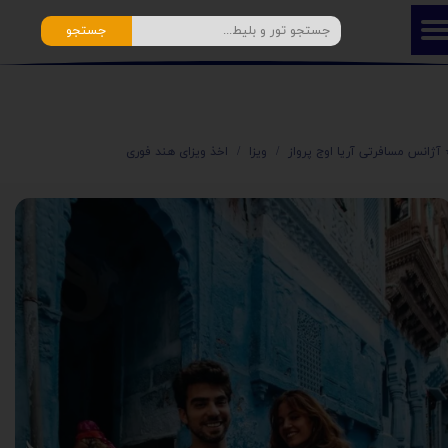
جستجو
️ آژانس مسافرتی آریا اوج پرواز
ویزا
اخذ ویزای هند فوری