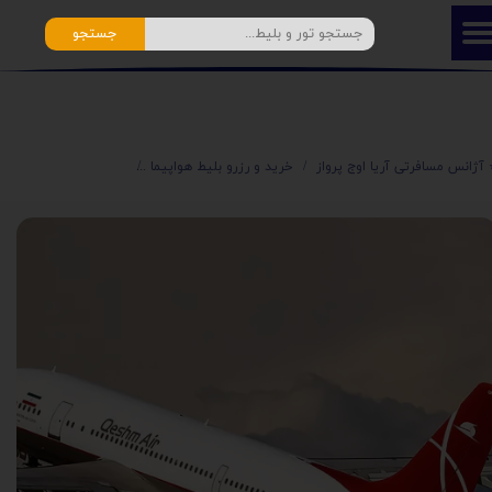
جستجو
️ آژانس مسافرتی آریا اوج پرواز
خرید و رزرو بلیط هواپیما
قیمت بلیط هواپیما