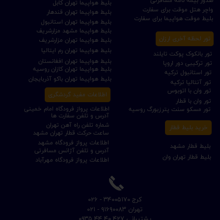
صدور بیمه نامه مسافرتی
بلیط هواپیما تهران کابل
واچر هتل موقت برای سفارت
بلیط هواپیما تهران قندهار
بلیط موقت هواپیما برای سفارت
بلیط هواپیما تهران استانبول
بلیط هواپیما مشهد مزارشریف
تور لحظه آخری ارزان
بلیط هواپیما تهران مزارشریف
بلیط هواپیما تهران رم ایتالیا
تور بانکوک پوکت تایلند
بلیط هواپیما تهران افغانستان
تور ترکیبی دور اروپا
بلیط هواپیما تهران کازان روسیه
تور استانبول ترکیه
بلیط هواپیما تهران باکو آذربایجان
تور آنتالیا ترکیه
تور وان با اتوبوس
اطلاعات مفید گردشگری
تور وان با قطار
اطلاعات پرواز فرودگاه امام خمینی
تور مسکو سنت پترزبورگ روسیه
آدرس و تلفن سفارت ها
شماره تلفن راه آهن تهران
خرید بلیط قطار
ساعت حرکت قطار تهران مشهد
اطلاعات پرواز فرودگاه مشهد
بلیط قطار مشهد
آدرس و تلفن آژانس مسافرتی
بلیط قطار تهران وان
اطلاعات پرواز فرودگاه مهرآباد
​کرج ۳۴۰۰۵۱۷۰ - ۰۲۶
​تهران ۹۱۶۹۰۰۸۳ - ۰۲۱
​پشتیبانی ۴۲۷ ۴۰ ۴۴ ۰۹۳۵