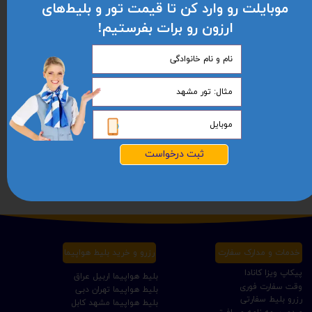
موبایلت رو وارد کن تا قیمت تور و بلیط‌های
ارزون رو برات بفرستیم!
ثبت درخواست
شروع پرواز تهران افغانستان (کابل-مزارشریف-هرات-قندهار)
تور استانبول ویژه عید نوروز 1405 | مجری مستقیم ✈️
۱۵,۵۰۰,۰۰۰ تومان
۳۳,۵۰۰,۰۰۰ تومان
خدمات و مدارک سفارت
رزرو و خرید بلیط هواپیما
پیکاپ ویزا کانادا
بلیط هواپیما اربیل عراق
وقت سفارت فوری
بلیط هواپیما تهران دبی
رزرو بلیط سفارتی
بلیط هواپیما مشهد کابل