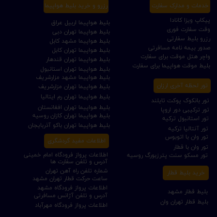
خدمات و مدارک سفارت
رزرو و خرید بلیط هواپیما
پیکاپ ویزا کانادا
بلیط هواپیما اربیل عراق
وقت سفارت فوری
بلیط هواپیما تهران دبی
رزرو بلیط سفارتی
بلیط هواپیما مشهد کابل
صدور بیمه نامه مسافرتی
بلیط هواپیما تهران کابل
واچر هتل موقت برای سفارت
بلیط هواپیما تهران قندهار
بلیط موقت هواپیما برای سفارت
بلیط هواپیما تهران استانبول
بلیط هواپیما مشهد مزارشریف
تور لحظه آخری ارزان
بلیط هواپیما تهران مزارشریف
بلیط هواپیما تهران رم ایتالیا
تور بانکوک پوکت تایلند
بلیط هواپیما تهران افغانستان
تور ترکیبی دور اروپا
بلیط هواپیما تهران کازان روسیه
تور استانبول ترکیه
بلیط هواپیما تهران باکو آذربایجان
تور آنتالیا ترکیه
تور وان با اتوبوس
اطلاعات مفید گردشگری
تور وان با قطار
اطلاعات پرواز فرودگاه امام خمینی
تور مسکو سنت پترزبورگ روسیه
آدرس و تلفن سفارت ها
شماره تلفن راه آهن تهران
خرید بلیط قطار
ساعت حرکت قطار تهران مشهد
اطلاعات پرواز فرودگاه مشهد
بلیط قطار مشهد
آدرس و تلفن آژانس مسافرتی
بلیط قطار تهران وان
اطلاعات پرواز فرودگاه مهرآباد