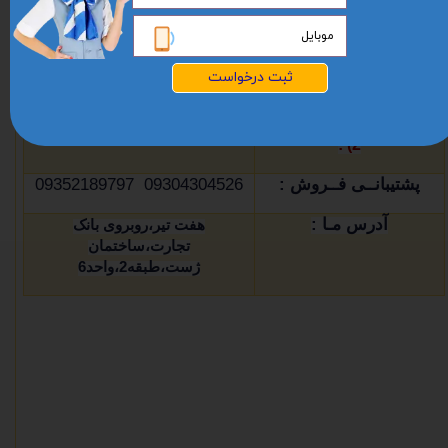
خط مستقیم 09354440427
دفتر فروش
(کـرج شماره
02634005170 02634005160
ثبت درخواست
1) :
دفتر فروش
(کـرج شماره
02632255013 02632255012
2) :
پشتیبانــی فــروش :
09304304526 09352189797
آدرس مـا :
هفت تیر،روبروی بانک
تجارت،ساختمان
ژست،طبقه2،واحد6