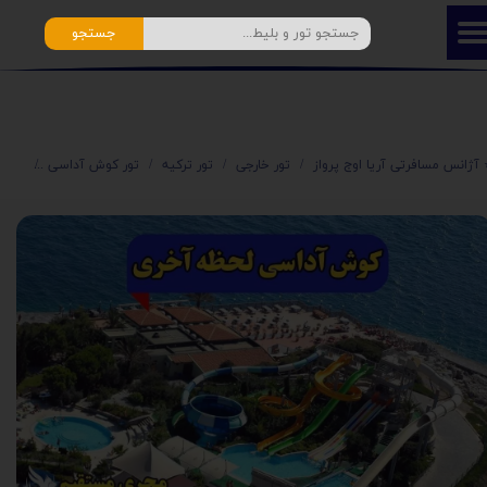
جستجو
️ آژانس مسافرتی آریا اوج پرواز
تور خارجی
تور ترکیه
تور کوش آداسی
تور 