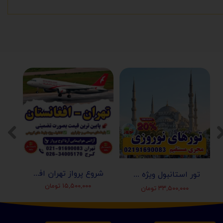
شروع پرواز تهران افغانستان (کابل-مزارشریف-هرات-قندهار)
تور استانبول ویژه عید نوروز 1405 | مجری مستقیم ✈️
۱۵,۵۰۰,۰۰۰ تومان
۳۳,۵۰۰,۰۰۰ تومان