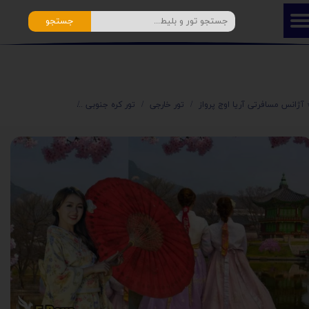
جستجو
️ آژانس مسافرتی آریا اوج پرواز
تور خارجی
تور کره جنوبی
تور کره جنوبی 5 روزه