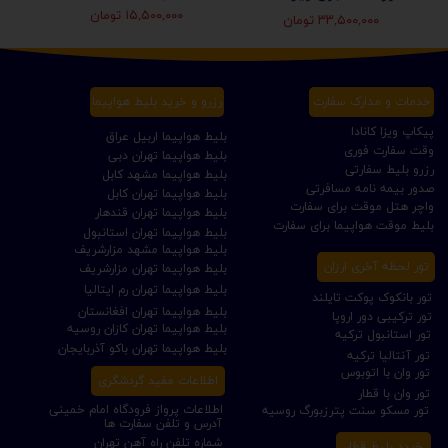
۱۵,۵۰۰,۰۰۰ تومان
۳۳,۵۰۰,۰۰۰ تومان
خدمات و مدارک سفارت
رزرو و خرید بلیط هواپیما
پیکاپ ویزا کانادا
بلیط هواپیما اربیل عراق
وقت سفارت فوری
بلیط هواپیما تهران دبی
رزرو بلیط سفارتی
بلیط هواپیما مشهد کابل
صدور بیمه نامه مسافرتی
بلیط هواپیما تهران کابل
واچر هتل موقت برای سفارت
بلیط هواپیما تهران قندهار
بلیط موقت هواپیما برای سفارت
بلیط هواپیما تهران استانبول
بلیط هواپیما مشهد مزارشریف
تور لحظه آخری ارزان
بلیط هواپیما تهران مزارشریف
بلیط هواپیما تهران رم ایتالیا
تور بانکوک پوکت تایلند
بلیط هواپیما تهران افغانستان
تور ترکیبی دور اروپا
بلیط هواپیما تهران کازان روسیه
تور استانبول ترکیه
بلیط هواپیما تهران باکو آذربایجان
تور آنتالیا ترکیه
تور وان با اتوبوس
اطلاعات مفید گردشگری
تور وان با قطار
اطلاعات پرواز فرودگاه امام خمینی
تور مسکو سنت پترزبورگ روسیه
آدرس و تلفن سفارت ها
شماره تلفن راه آهن تهران
خرید بلیط قطار