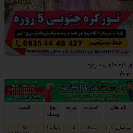
ور کره جنوبی 5 روزه
ان
نام هتل
خدمات
درجه
نوع
قیمت
وسیله
⭐
تورهوایی کره
هواپیما
صبحانه
4
990