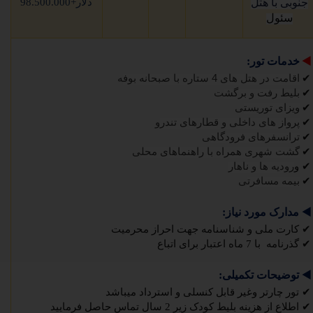
جنوبی با هتل
دلار+98.500.000
سئول
◀️
خدمات تور:
✔
اقامت در هتل های 4 ستاره با صبحانه بوف
ه
✔
بلیط رفت و برگش
ت
✔
ویزای توریست
ی
✔
پرواز های داخلی و قطارهای تندر
و
✔
ترانسفرهای فرودگاه
ی
✔
گشت شهری همراه با راهنماهای محل
ی
✔
و
رودیه ها و ناهار
✔
بیمه مسافرت
ی
◀️
مدارک مورد نیاز:
✔
کارت ملی و شناسنامه جهت احراز محرمیت
✔
گذرنامه با 7 ماه اعتبار برای اتباع
◀️
توضیحات تکمیلی:
✔
تور چارتر وغیر قابل کنسلی و استرداد میباشد
✔
اطلاع از هزینه بلیط کودک زیر 2 سال تماس حاصل فرمایید