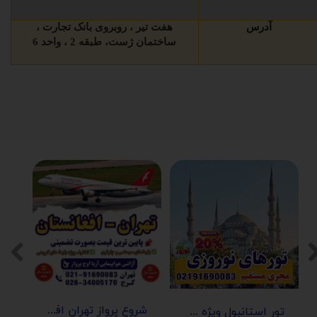
آدرس
هفت تیر ، روبروی بانک تجارت ،
ساختمان ژست، طبقه 2 ، واحد 6
شروع پرواز تهران افغانستان (کابل-مزارشریف-هرات-قندهار)
تور استانبول ویژه عید نوروز 1405 | مجری مستقیم ✈️