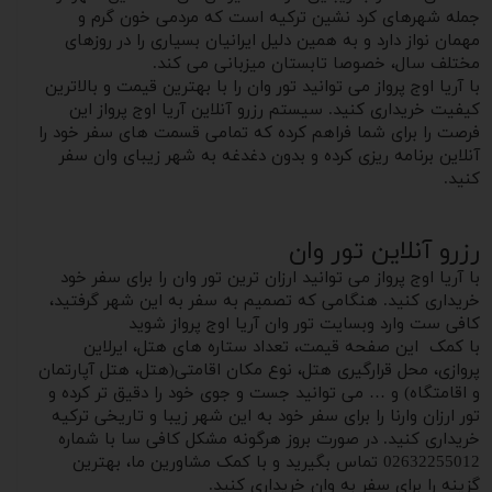
جمله شهرهای کرد نشین ترکیه است که مردمی خون گرم و
مهمان نواز دارد و به همین دلیل ایرانیان بسیاری را در روزهای
مختلف سال، خصوصا تابستان میزبانی می کند.
با آریا اوج پرواز می توانید تور وان را با بهترین قیمت و بالاترین
کیفیت خریداری کنید. سیستم رزرو آنلاین آریا اوج پرواز این
فرصت را برای شما فراهم کرده که تمامی قسمت های سفر خود را
آنلاین برنامه ریزی کرده و‌ بدون دغدغه به شهر زیبای وان سفر
کنید.
رزرو آنلاین تور وان
با آریا اوج پرواز می توانید ارزان ترین تور وان را برای سفر‌ خود
خریداری کنید. هنگامی که تصمیم به سفر به این شهر گرفتید،
کافی ست وارد وبسایت تور وان آریا اوج پرواز شوید
با کمک این صفحه قیمت، تعداد ستاره های هتل، ایرلاین
پروازی، محل قرارگیری هتل، نوع مکان اقامتی(هتل، هتل آپارتمان
و اقامتگاه) و … می توانید جست و‌ جوی خود را دقیق تر کرده و
تور ارزان وارنا را برای سفر خود به این شهر زیبا و تاریخی ترکیه
خریداری کنید. در صورت بروز هرگونه مشکل کافی سا با شماره
02632255012 تماس بگیرید و با کمک مشاورین ما، بهترین
گزینه را برای سفر به وان خریداری کنید.