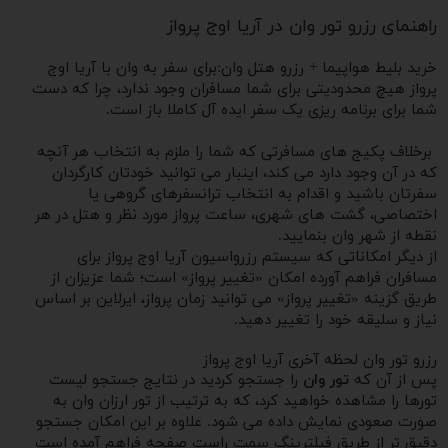
راهنمای رزرو تور وان در آریا اوج پرواز
خرید بلیط هواپیما + رزرو هتل وان:برای سفر به وان با آریا اوج
پرواز هیچ محدودیتی برای شما مسافران وجود ندارد، چرا که دست
شما برای برنامه ریزی یک سفر ایده آل کاملا باز است.
برخلاف پکیج های مسافرتی که شما را ملزم به انتخاب هر آنچه
که در آن وجود دارد می کند، اینبار می توانید خودتان کارگردان
سفرتان باشید و اقدام به انتخاب ترانسفرهای گروهی یا
اختصاصی، گشت های شهری، ساعت پرواز مورد نظر و هتل در هر
نقطه از شهر وان بنمایید.
از دیگر امکاناتی که سیستم رزرواسیون آریا اوج پرواز برای
مسافران فراهم آورده امکان «تغییر پرواز» است؛ شما عزیزان از
طریق گزینه «تغییر پرواز» می توانید زمان پرواز، ایرلاین بر اساس
نیاز و سلیقه خود را تغییر دهید.
رزرو تور وان لحظه آخری آریا اوج پرواز
پس از آن که
تور وان
را جستجو کردید در نتایج جستجو لیست
تورها را مشاهده خواهید کرد، که به ترتیب از تور ارزان وان به
صورت صعودی نمایش داده می شود. علاوه بر این امکان جستجو
دقیق تر از طریق فیلترینگ سمت راست صفحه فراهم آمده است