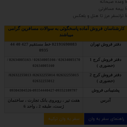
️ وعده صبحانه
️ بیمه مسافرتی
️ ترانسفر مرز تا هتل و بلعکس
کارشناسان فروش آماده پاسخگوئی به سوالات مسافرین گرامی
میباشند
دفتر فروش تهران
02191690083
خط مستقیم
427 40 44
0935
دفتر فروش کرج 1
02634005170 / 02634005166 / 02634005163 /
(حضوری )
02634005160
دفتر فروش کرج 2
02632255015/ 02632255014/ 02632255013/
(حضوری )
02632255012
پشتیبانی فروش
09304304526-09354440427-09352189797
آدرس
هفت تیر ، روبروی بانک تجارت ، ساختمان
ژست، طبقه 2 ، واحد 6
راهنمای سفر به وان
سفر به وان ترکیه