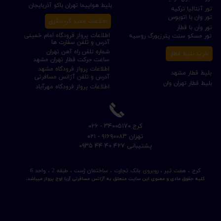
بلیط هواپیما تهران باکو آذربایجان
تور آنتالیا ترکیه
تور وان با اتوبوس
اطلاعات مفید گردشگری
تور وان با قطار
اطلاعات پرواز فرودگاه امام خمینی
تور مسکو سنت پترزبورگ روسیه
آدرس و تلفن سفارت ها
شماره تلفن راه آهن تهران
خرید بلیط قطار
ساعت حرکت قطار تهران مشهد
اطلاعات پرواز فرودگاه مشهد
بلیط قطار مشهد
آدرس و تلفن آژانس مسافرتی
بلیط قطار تهران وان
اطلاعات پرواز فرودگاه مهرآباد
​کرج ۳۴۰۰۵۱۷۰ - ۰۲۶
​تهران ۹۱۶۹۰۰۸۳ - ۰۲۱
​پشتیبانی ۴۲۷ ۴۰ ۴۴ ۰۹۳۵
کرج ، هفت تیر ، روبروی بانک تجارت ، ساختمان ژست ، طبقه 2 ، واحد 6
کلیه حقوق مادی و معنوی این سایت متعلق به آژانس مسافرتی آریا اوج پرواز میباشد.