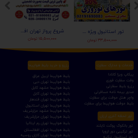
شروع پرواز تهران افغانستان (کابل-مزارشریف-هرات-قندهار)
تور استانبول ویژه عید نوروز 1405 | مجری مستقیم ✈️
۱۵,۵۰۰,۰۰۰ تومان
۳۳,۵۰۰,۰۰۰ تومان
خدمات و مدارک سفارت
رزرو و خرید بلیط هواپیما
پیکاپ ویزا کانادا
بلیط هواپیما اربیل عراق
وقت سفارت فوری
بلیط هواپیما تهران دبی
رزرو بلیط سفارتی
بلیط هواپیما مشهد کابل
صدور بیمه نامه مسافرتی
بلیط هواپیما تهران کابل
واچر هتل موقت برای سفارت
بلیط هواپیما تهران قندهار
بلیط موقت هواپیما برای سفارت
بلیط هواپیما تهران استانبول
بلیط هواپیما مشهد مزارشریف
تور لحظه آخری ارزان
بلیط هواپیما تهران مزارشریف
بلیط هواپیما تهران رم ایتالیا
تور بانکوک پوکت تایلند
بلیط هواپیما تهران افغانستان
تور ترکیبی دور اروپا
بلیط هواپیما تهران کازان روسیه
تور استانبول ترکیه