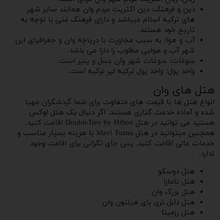
دین و فرهنگ: دین اکثریت مردم وان همانند سایر شهر
های ترکیه اسلام میباشد و دارای فرهنگ غنی با توجه به
تاریخ خود هستند.
آب و هوا: به سبب مجاورت با دریاچه وان و جغرافیای این
شهر آب و هوایی مطلوب را دارا می باشد.
سوغات: سوغات شهر وان عسل و پنیر است.
واحد پول: واحد پول ترکیه لیر ترکیه است.
هتل های وان
انواع هتل ها با قیمت های متفاوت برای شما گردشگران مهیا
شده و آماده خدمت گذاری هستند. اگر دنبال یک هتل لوکس
هستید می توانید در هتل DoubleTree by Hilton اقامت کنید.
همچنین میتوانید در هتل Mavi Tuana با هزینه بسیار مناسب و
خدمات عالی اقامت کنید. پس جای نگرانی برای اقامت وجود
ندارد.
هتل دوسکو
هتل تامارا
هتل بزرگ وان
هتل دابل تری بای هیلتون وان
هتل رزمینا