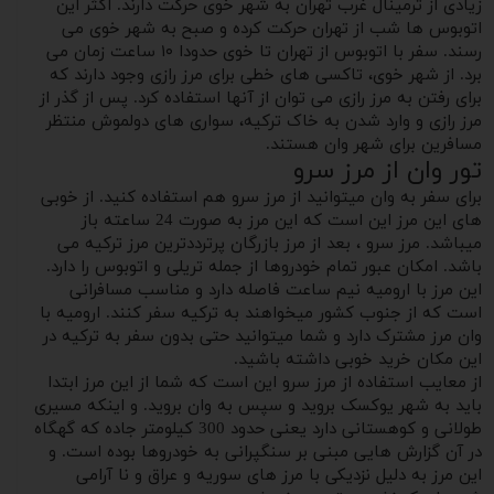
زیادی از ترمینال غرب تهران به شهر خوی حرکت دارند. اکثر این
اتوبوس ها شب از تهران حرکت کرده و صبح به شهر خوی می
رسند. سفر با اتوبوس از تهران تا خوی حدودا ۱۰ ساعت زمان می
برد. از شهر خوی، تاکسی های خطی برای مرز رازی وجود دارند که
برای رفتن به مرز رازی می توان از آنها استفاده کرد. پس از گذر از
مرز رازی و وارد شدن به خاک ترکیه، سواری های دولموش منتظر
مسافرین برای شهر وان هستند.
تور وان از مرز سرو
برای سفر به وان میتوانید از مرز سرو هم استفاده کنید. از خوبی
های این مرز این است که این مرز به صورت 24 ساعته باز
میباشد. مرز سرو ، بعد از مرز بازرگان پرترددترین مرز ترکیه می
باشد. امکان عبور تمام خودروها از جمله تریلی و اتوبوس را دارد.
این مرز با ارومیه نیم ساعت فاصله دارد و مناسب مسافرانی
است که از جنوب کشور میخواهند به ترکیه سفر کنند. ارومیه با
وان مرز مشترک دارد و شما میتوانید حتی بدون سفر به ترکیه در
این مکان خرید خوبی داشته باشید.
از معایب استفاده از مرز سرو این است که شما از این مرز ابتدا
باید به شهر یوکسک بروید و سپس به وان بروید. و اینکه مسیری
طولانی و کوهستانی دارد یعنی حدود 300 کیلومتر جاده که گهگاه
در آن گزارش هایی مبنی بر سنگپرانی به خودروها بوده است. و
این مرز به دلیل نزدیکی با مرز های سوریه و عراق و نا آرامی