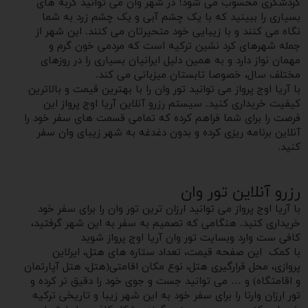
گردشگری محسوب می شود! در شهر وان می‌ توانید گربه های
بسیاری را ببینید که با یک چشم آبی و یک چشم زرد به شما
نگاه می کنند و با زیبایی خود متحیرتان می کنند. این شهر از
جمله شهرهای کرد نشین ترکیه است که مردمی خون گرم و
مهمان نواز دارد و به همین دلیل ایرانیان بسیاری را در روزهای
مختلف سال، خصوصا تابستان میزبانی می کند.
با آریا اوج پرواز می توانید تور وان را با بهترین قیمت و بالاترین
کیفیت خریداری کنید. سیستم رزرو آنلاین آریا اوج پرواز این
فرصت را برای شما فراهم کرده که تمامی قسمت های سفر خود را
آنلاین برنامه ریزی کرده و‌ بدون دغدغه به شهر زیبای وان سفر
کنید.
رزرو آنلاین تور وان
با آریا اوج پرواز می توانید ارزان ترین تور وان را برای سفر‌ خود
خریداری کنید. هنگامی که تصمیم به سفر به این شهر گرفتید،
کافی ست وارد وبسایت تور وان آریا اوج پرواز شوید
با کمک این صفحه قیمت، تعداد ستاره های هتل، ایرلاین
پروازی، محل قرارگیری هتل، نوع مکان اقامتی(هتل، هتل آپارتمان
و اقامتگاه) و … می توانید جست و‌ جوی خود را دقیق تر کرده و
تور ارزان وارنا را برای سفر خود به این شهر زیبا و تاریخی ترکیه