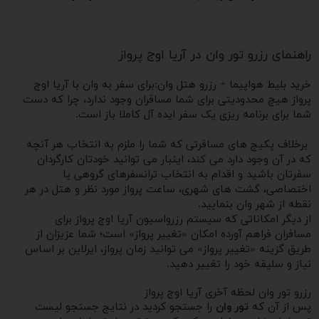
راهنمای رزرو تور وان در آریا اوج پرواز
خرید بلیط هواپیما + رزرو هتل وان:برای سفر به وان با آریا اوج
پرواز هیچ محدودیتی برای شما مسافران وجود ندارد، چرا که دست
شما برای برنامه ریزی یک سفر ایده آل کاملا باز است.
برخلاف پکیج های مسافرتی که شما را ملزم به انتخاب هر آنچه
که در آن وجود دارد می کند، اینبار می توانید خودتان کارگردان
سفرتان باشید و اقدام به انتخاب ترانسفرهای گروهی یا
اختصاصی، گشت های شهری، ساعت پرواز مورد نظر و هتل در هر
نقطه از شهر وان بنمایید.
از دیگر امکاناتی که سیستم رزرواسیون آریا اوج پرواز برای
مسافران فراهم آورده امکان «تغییر پرواز» است؛ شما عزیزان از
طریق گزینه «تغییر پرواز» می توانید زمان پرواز، ایرلاین بر اساس
نیاز و سلیقه خود را تغییر دهید.
رزرو تور وان لحظه آخری آریا اوج پرواز
پس از آن که
تور وان
را جستجو کردید در نتایج جستجو لیست