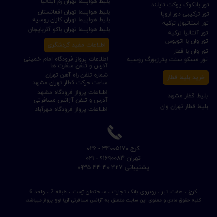
بلیط هواپیما تهران رم ایتالیا
تور بانکوک پوکت تایلند
بلیط هواپیما تهران افغانستان
تور ترکیبی دور اروپا
بلیط هواپیما تهران کازان روسیه
تور استانبول ترکیه
بلیط هواپیما تهران باکو آذربایجان
تور آنتالیا ترکیه
تور وان با اتوبوس
اطلاعات مفید گردشگری
تور وان با قطار
اطلاعات پرواز فرودگاه امام خمینی
تور مسکو سنت پترزبورگ روسیه
آدرس و تلفن سفارت ها
شماره تلفن راه آهن تهران
خرید بلیط قطار
ساعت حرکت قطار تهران مشهد
اطلاعات پرواز فرودگاه مشهد
بلیط قطار مشهد
آدرس و تلفن آژانس مسافرتی
بلیط قطار تهران وان
اطلاعات پرواز فرودگاه مهرآباد
​کرج ۳۴۰۰۵۱۷۰ - ۰۲۶
​تهران ۹۱۶۹۰۰۸۳ - ۰۲۱
​پشتیبانی ۴۲۷ ۴۰ ۴۴ ۰۹۳۵
کرج ، هفت تیر ، روبروی بانک تجارت ، ساختمان ژست ، طبقه 2 ، واحد 6
کلیه حقوق مادی و معنوی این سایت متعلق به آژانس مسافرتی آریا اوج پرواز میباشد.