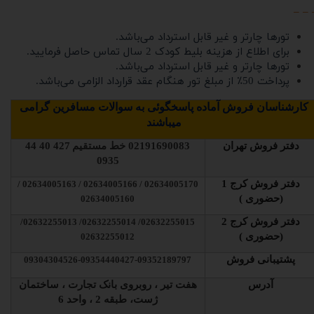
– – 
تورها چارتر و غیر قابل استرداد می‌باشد.
برای اطلاع از هزینه بلیط کودک 2 سال تماس حاصل فرمایید.
تورها چارتر و غیر قابل استرداد می‌باشد.
پرداخت 50٪ از مبلغ تور هنگام عقد قرارداد الزامی می‌باشد.
کارشناسان فروش آماده پاسخگوئی به سوالات مسافرین گرامی
میباشند
دفتر فروش تهران
02191690083
خط مستقیم
427 40 44
0935
دفتر فروش کرج 1
02634005170 / 02634005166 / 02634005163 /
(حضوری )
02634005160
دفتر فروش کرج 2
02632255015/ 02632255014/ 02632255013/
(حضوری )
02632255012
پشتیبانی فروش
09304304526-09354440427-09352189797
آدرس
هفت تیر ، روبروی بانک تجارت ، ساختمان
ژست، طبقه 2 ، واحد 6