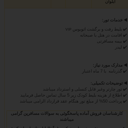
ایلوان
◀️
خدمات تور:
✔️
بلیط رفت و برگشت اتوبوس
VIP
✔️
اقامت در هتل با صبحانه
✔️
بیمه مسافرتی
✔️
لیدر
◀️
مدارک مورد نیاز:
✔️
گذرنامه با 7 ماه اعتبار
◀️
توضیحات تکمیلی:
✔️
تور چارتر وغیر قابل کنسلی و استرداد میباشد
✔️
اطلاع از هزینه بلیط کودک زیر 5 سال تماس حاصل فرمایید
✔️
پرداخت 50% از مبلغ تور هنگام عقد قرارداد الزامی میباشد
کارشناسان فروش آماده پاسخگوئی به سوالات مسافرین گرامی
میباشند