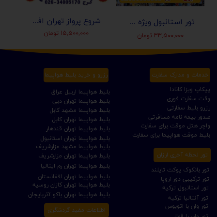
شروع پرواز تهران افغانستان (کابل-مزارشریف-هرات-قندهار)
تور استانبول ویژه عید نوروز 1405 | مجری مستقیم ✈️
۱۵,۵۰۰,۰۰۰ تومان
۳۳,۵۰۰,۰۰۰ تومان
خدمات و مدارک سفارت
رزرو و خرید بلیط هواپیما
پیکاپ ویزا کانادا
بلیط هواپیما اربیل عراق
وقت سفارت فوری
بلیط هواپیما تهران دبی
رزرو بلیط سفارتی
بلیط هواپیما مشهد کابل
صدور بیمه نامه مسافرتی
بلیط هواپیما تهران کابل
واچر هتل موقت برای سفارت
بلیط هواپیما تهران قندهار
بلیط موقت هواپیما برای سفارت
بلیط هواپیما تهران استانبول
بلیط هواپیما مشهد مزارشریف
تور لحظه آخری ارزان
بلیط هواپیما تهران مزارشریف
بلیط هواپیما تهران رم ایتالیا
تور بانکوک پوکت تایلند
بلیط هواپیما تهران افغانستان
تور ترکیبی دور اروپا
بلیط هواپیما تهران کازان روسیه
تور استانبول ترکیه
بلیط هواپیما تهران باکو آذربایجان
تور آنتالیا ترکیه
تور وان با اتوبوس
اطلاعات مفید گردشگری
تور وان با قطار