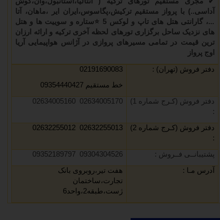
✔
مجری مستقیم تورهای ترکیه
( آنتالیا،استانبول،وان،کوش
آداسی..) با پرواز مستقیم ترکیش،پگاسوس،ایران ایر ،ماهان، آتا
...
، گارانتی هتل های تاپ و لوکس 5
⭐
ستاره و سوییت ها و هتل
های نزدیک ساحل برگزاری تورهای لحظه آخری ترکیه و ارائه ارزان
ترین قیمت در تمامی مسیرهای پروازی در آژانس هواپیمایی آریا
اوج پرواز
دفتر فروش (تهران) :
02191690083
خط مستقیم 09354440427
دفتر فروش (کـرج شماره 1)
02634005170 02634005160
:
دفتر فروش (کـرج شماره 2)
02632255013 02632255012
:
پشتیبانــی فــروش :
09304304526 09352189797
آدرس مـا :
هفت تیر،روبروی بانک
تجارت،ساختمان
ژست،طبقه2،واحد6