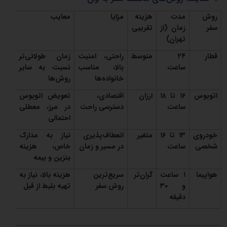
روش
مدت
هزینه
مزایا
معایب
سفر
زمان (از
تقریبی
تهران)
قطار
۲۴
متوسط
راحتی، امنیت
زمان طولانی‌تر
ساعت
بالا، مناسب
نسبت به سایر
خانواده‌ها
روش‌ها
اتوبوس
۱۶
تا
۱۸
ارزان
اقتصادی،
تعویض اتوبوس
ساعت
دسترسی راحت
در مرز، معطلی
احتمالی
خودروی
۱۳
تا
۱۶
متغیر
انعطاف‌پذیری
نیاز به مدارک
شخصی
ساعت
در مسیر و زمان
خاص، هزینه
بنزین و بیمه
هواپیما
۱
ساعت
گران‌تر
سریع‌ترین
هزینه بالا، نیاز به
و
۳۰
روش سفر
تهیه بلیط از قبل
دقیقه