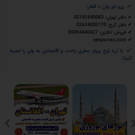
✅
رزرو تور وان با قطار
:
✔
دفتر تهران
: 02191690083
✔
دفتر کرج
: 02634005170
✔
فروش آنلاین
: 09354440427
✔ ojeparvaz.com
✅
با آریا اوج پرواز، سفری راحت و اقتصادی به وان را تجربه
کنید
!