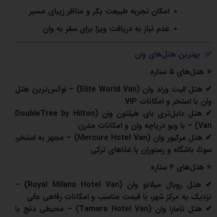
امکان تجربه طبیعت بکر و مناظر زیبای مسیر
عدم نیاز به دریافت ویزا برای سفر به وان
✅
بهترین هتل‌های وان
⭐
هتل‌های
۵ ستاره
✔
هتل الیت ورلد وان
(Elite World Van) –
لوکس‌ترین هتل
وان با استخر و امکانات
VIP
✔
هتل دابل‌تری بای هیلتون وان
(DoubleTree by Hilton
Van) –
با ویو دریاچه وان و امکانات مدرن
✔
هتل مرکیور وان
(Mercure Hotel Van) – مجهز به استخر،
سونا، باشگاه و رستوران با غذاهای ترکی
⭐
هتل‌های
۴ ستاره
✔
هتل رویال میلانو وان
(Royal Milano Hotel Van) –
نزدیک به مرکز شهر، با قیمت مناسب و امکانات رفاهی عالی
✔
هتل تامارا وان
(Tamara Hotel Van) –
محیطی دنج با