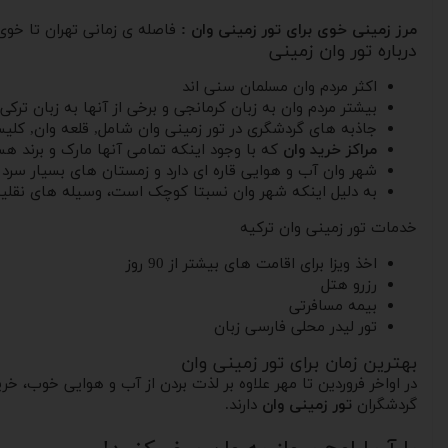
مرز زمینی خوی برای تور زمینی وان :
فاصله ی زمانی تهران تا خوی حدودا 8 ساعت است. از شهر خوی تا مرز وان حدودا 3 ساع
درباره تور وان زمینی
اکثر مردم وان مسلمان سنی اند
بیشتر مردم وان به زبان کرمانجی و برخی از آنها به زبان تر
جاذبه های گردشگری در تور زمینی وان شامل, قلعه وان, کلیسای
مراکز خرید وان
که با وجود اینکه تمامی آنها مارک و برند هس
شهر وان آب و هوایی قاره ای دارد و زمستان های بسیار سرد و 
به دلیل اینکه شهر وان نسبتا کوچک است، وسیله های نقل
خدمات تور زمینی وان ترکیه
اخذ ویزا برای اقامت های بیشتر از 90 روز
رزرو هتل
بیمه مسافرتی
تور لیدر محلی فارسی زبان
بهترین زمان برای تور زمینی وان
در اواخر فروردین تا مهر علاوه بر لذت بردن از آب و هوایی خوب، 
گردشگران
تور زمینی وان
دارند.