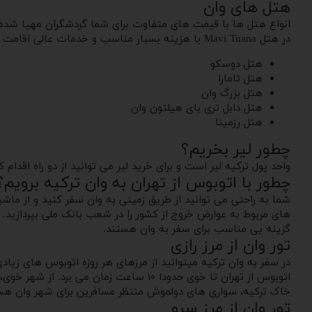
هتل های وان
در هتل Mavi Tuana با هزینه بسیار مناسب و خدمات عالی اقامت کنید. پس جای نگرانی برای اقامت وجود ندارد.
هتل دوسکو
هتل تامارا
هتل بزرگ وان
هتل دابل تری بای هیلتون وان
هتل رزمینا
چطور لیر بخریم؟
واحد پول ترکیه لیر است و برای خرید لیر می توانید از دو راه اقدام ک
چطور با اتوبوس از تهران به وان ترکیه برویم؟
شما به راحتی می توانید از طریق زمینی به وان سفر کنید و از ماش
های مربوط به عوارض خروج از کشور را در شعب بانک ملی بپردازید. یا
گزینه یی مناسب برای سفر به وان هستند.
تور وان از مرز رازی
در سفر به وان ترکیه میتوانید از مرزهای هر روزه اتوبوس های زیا
اتوبوس از تهران تا خوی حدودا ۱۰ ساعت زم
خاک ترکیه، سواری های دولموش منتظر مسافرین برای شهر وان هس
تور وان از مرز سرو