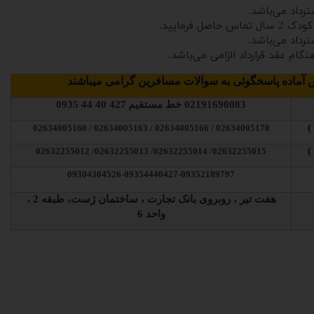
ترداد می‌باشد.
صل فرمایید.
ترداد می‌باشد.
آماده پاسخگوئی به سوالات مسافرین گرامی میباشند
02191690083
خط مستقیم
427 40 44 0935
02634005170 / 02634005166 / 02634005163 / 02634005160
02632255015/ 02632255014/ 02632255013/ 02632255012
09304304526-09354440427-09352189797
هفت تیر ، روبروی بانک تجارت ، ساختمان ژست، طبقه 2 ،
واحد 6