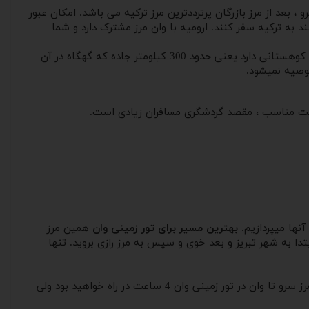
 خوبی های این مرز این است که این مرز به صورت 24 ساعته باز میباشد. مرز سرو ، بعد از مرز بازرگان پرترددترین مرز ترکیه می باشد. امکان عبور
 به ترکیه سفر کنند. ارومیه با وان مرز مشترک دارد و شما
از معایب استفاده از مرز سرو این است که شما از این مرز ابتدا باید به شهر یوکسک بروید و سپس به وان بروید. و اینکه مسیری طولانی و کوهستانی دارد یعنی حدود 300 کیلومتر جاده که گهگاه در آن
توصیه نمیشود.
ا قیمت مناسب ، مقصد گردشگری مسافران زیادی است.
آنها میپردازیم.
بهترین مسیر برای تور زمینی وان
همین مرز
تن به این مرز در تور زمینی وان باید ابتدا به شهر تبریز و بعد خوی و سپس به مرز رازی بروید. تنها
یکی از مزایای این مرز این است که محدودیت زمانی ندارد در عین حالیکه بسیار منظم و دقیق اند. از مرز سرو تا وان در تور زمینی وان 4 ساعت در راه خواهید بود ولی