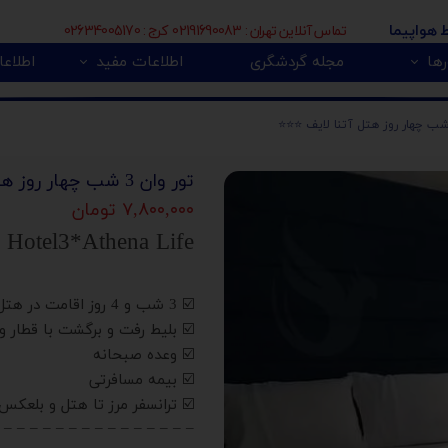
تماس آنلاین تهران : 02191690083 کرج : 02634005170
ط هواپیما
ها
مجله گردشگری
اطلاعات مفید
اطلاعا
🇮
بی 🇿🇦
پور 🇲🇾
تور اروپا 🇪🇺
تور وان 3 شب چهار روز هتل آتنا لایف ⭐️⭐️⭐️
۷,۸۰۰,۰۰۰ تومان
Hotel3*Athena Life
☑️ 3 شب و 4 روز اقامت در هتل
☑️ بلیط رفت و برگشت با قطار و اتوبوس vip ا
☑️ وعده صبحانه
☑️ بیمه مسافرتی
☑️ ترانسفر مرز تا هتل و بلعکس
 – – – – – – – – – – – – – – –