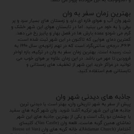
و آنادولوجت به این فرودگاه پرواز می کنند.
بهترین زمان سفر به وان
شهر وان آب و هوای قاره ای دارد و زمستان های بسیار سرد و پر
برفی را به خود می بینید. اما در تابستان هوای این شهر خشک و
گرم می شودو عمده بارش ها در فصل بهار و‌ پاییز رخ می دهد.
کمترین دمای هوایی که تاکنون در این شهر ثبت شده است،
۴۶/۴ـ درجه‌ی سانتی‌گراد است که در نهم ژانویه‌ی سال ۱۹۹۰ به
ثبت رسیده است. بهترین زمان سفر به وان در ترکیه، بازه اواخر
فروردین تا مهر می باشد. در این زمان علاوه بر هوای خوب می
توانید در مراکز خرید این شهر از تخفیف های زمستانی و
تابستانی هم استفاده کنید.
جاذبه های دیدنی شهر وان
پیش از سفر به شهر تاریخی وان، بهتر است با دیدنی ترین
جاذبه های این شهر ترکیه آشنا شوید. وان شهر گربه های سفید
با چشمان دو‌ رنگ است و‌ یکی از بهترین جاذبه های این شهر
تماشای همین گربه هاست. قلعه وان (Van Castle)، کلیسای
آختامار (Akdamar Church)، خانه گربه های وان (House of Van