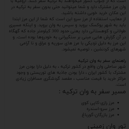
است که از جنوب کشور میخواهند به ترکیه سفر کنند. ارومیه با
وان مرز مشترک دارد و شما میتوانید حتی بدون سفر به ترکیه در
این مکان خرید خوبی داشته باشید.
از معایب استفاده از مرز سرو این است که شما از این مرز ابتدا
باید به شهر یوکسک بروید و سپس به وان بروید. و اینکه مسیری
طولانی و کوهستانی دارد یعنی حدود 300 کیلومتر جاده که گهگاه
در آن گزارش هایی مبنی بر سنگپرانی به خودروها بوده است. و
این مرز به دلیل نزدیکی با مرز های سوریه و عراق و نا آرامی
شهرهای کردنشین ، توصیه نمیشود.
راهنمای سفر به وان ترکیه
شهر ساحلی وان واقع در کشور ترکیه ، به دلیل دارا بودن مرز
مشترک با کشور ایران ، دارا بودن جاذبه های توریستی و وجود
مراکز خرید با قیمت مناسب ، مقصد گردشگری مسافران زیادی
است.
مسیر سفر به وان ترکیه :
مرز رازی-کاپی کوی
مرز سرو-اسندره
مرز بازرگان-گورباغ
تور وان زمینی