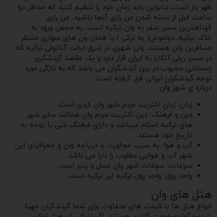
ظهر باز است، بنابراین باید زمان خود را تنظیم کنید که حداقل دو
ساعت قبل از بسته شدن مرز رازی آنجا باشید. مرز رازی
کوتاهترین مسیر سفر به وان ترکیه است. به محض ورود به
خاک ترکیه، دولموش( به ترکی ) یا همان ون های سواری منتظر
مسافرین وان هستند. وان شهری در شرق ایالت آناتولی ترکیه که
در مسیر ریلی آنکارا به ایران قرار دارد و یک مقصد گردشگری
زمستانی محبوب در بین گردشگران می باشد که به تازگی مورد
توجه گردشگران ایرانی قرار گرفته است.
درباره ی شهر وان
زبان: زبان اکثریت مردم شهر وان کردی است.
دین و فرهنگ: دین اکثریت مردم وان همانند سایر شهر
های ترکیه اسلام میباشد و دارای فرهنگ غنی با توجه به
تاریخ خود هستند.
آب و هوا: به سبب مجاورت با دریاچه وان و جغرافیای این
شهر آب و هوایی مطلوب را دارا می باشد.
سوغات: سوغات شهر وان عسل و پنیر است.
واحد پول: واحد پول ترکیه لیر ترکیه است.
هتل های وان
انواع هتل ها با قیمت های متفاوت برای شما گردشگران مهیا
شده و آماده خدمت گذاری هستند. اگر دنبال یک هتل لوکس