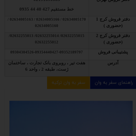
خط مستقیم
427 40 44 0935
دفتر فروش کرج 1
02634005170 / 02634005166 / 02634005163 /
(حضوری )
02634005160
دفتر فروش کرج 2
02632255015/ 02632255014/ 02632255013/
(حضوری )
02632255012
پشتیبانی فروش
09304304526-09354440427-09352189797
آدرس
هفت تیر ، روبروی بانک تجارت ، ساختمان
ژست، طبقه 2 ، واحد 6
راهنمای سفر به وان
سفر به وان ترکیه