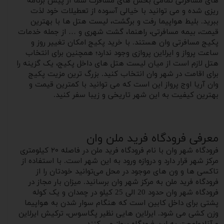
های مسافرتی تمامی بخش های مسافرت شما از پیش برنامه
ریزی شده و می توانید با خیالی آسوده از تعطیلات خود لذت
ببرید. بلیط هواپیما رفت و برگشت، لیست هتل ها با بهترین
قیمت، بیمه مسافرتی، راهنما، گشت شهری و … از جمله خدمات
پکیج مسافرتی وان هستند. با خرید پکیج امکان تغییر روز و
ساعت پرواز و ایرلاین پروازی وجود ندارد؛ همچنین برای انتخاب
هتل لازم است از میان لیست هتل های داخل پکیج، یک گزینه را
برای اقامت در شهر وان انتخاب کنید. بزرگ ترین مزیت پکیج
وان آریا اوج پرواز این است که می‌ توانید با کمترین قیمت و
بهترین کیفیت به این شهر تاریخی و زیبا سفر کنید.
معرفی فرودگاه فرید ملن وان
فرودگاه شهر وان با نام فرودگاه فرید ملن در فاصله ۲۰ کیلومتری
مرکز شهر قرار دارد و دروازه ورود به این شهر است. با استفاده از
تاکسی ها و ون های موجود در محل می‌توانید خودتان را از
فرودگاه فرید ملن به مرکز شهر وان برسانید. میزان بار‌ مجاز در
فرودگاه شهر وان حدود 20 الی 25 کیلو در چمدان و یک کوله
پشتی برای داخل کابین است که هنگام سوار شدن به هواپیما
وزن کشی می شود. ایرلاین هایی نظیر پگاسوس، ترکیش ایرلاین