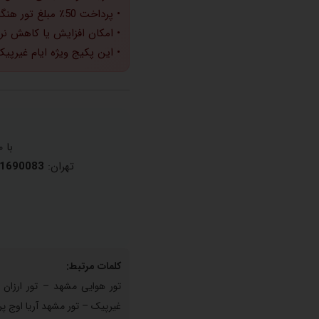
• پرداخت 50٪ مبلغ تور هنگام عقد قرارداد الزامی است.
• امکان افزایش یا کاهش نرخ
• این پکیج ویژه ایام غیرپیک
با ۲۰ سال سابقه درخشان در فروش تور و بلیط
تهران:
1690083
کلمات مرتبط:
غیرپیک – تور مشهد آریا اوج پرو