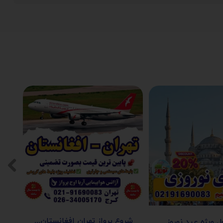
شروع پرواز تهران افغانستان (کابل-مزارشریف-هرات-قندهار)
تور استانبول ویژه عید نوروز 1405 | مجری مستقیم ✈️