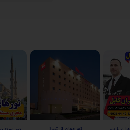
بلیط افغانستان از تهران با پرواز آریانا افغان
تور عمان از شیراز