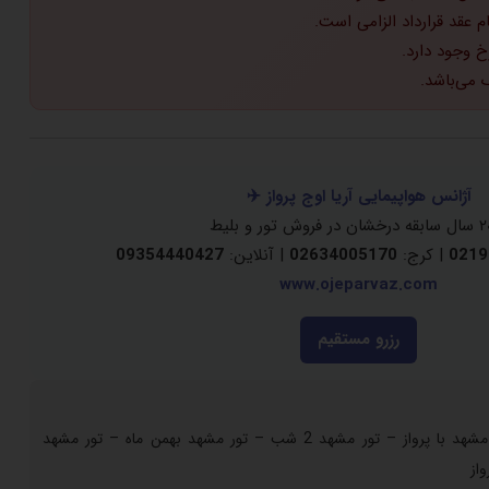
 وجود دارد.
 می‌باشد.
آژانس هواپیمایی آریا اوج پرواز ✈️
0219
| کرج:
02634005170
| آنلاین:
09354440427
www.ojeparvaz.com
رزرو مستقیم
تور هوایی مشهد – تور ارزان مشهد با پرواز – تور مشهد 2 شب – تور مشهد بهمن ماه – تور مشهد
از