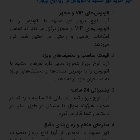
✅
چرا
خرید
تور
مشهد
با
اتوبوس
از
آریا
اوج
پرواز؟
اتوبوس‌های
VIP
و
مجهز
آریا
اوج
پرواز
تور
مشهد
با
اتوبوس
را
با
اتوبوس‌های
VIP
و
مجهز
برگزار
می‌کند
که
تمامی
امکانات
رفاهی
و
راحتی
در
اختیار
شما
قرار
می‌دهد
.
قیمت
مناسب
و
تخفیف‌های
ویژه
آریا
اوج
پرواز
همواره
سعی
دارد
تورهای
مشهد
با
اتوبوس
را
با
بهترین
قیمت‌ها
و
تخفیف‌های
ویژه
به
مسافران
خود
ارائه
دهد
.
پشتیبانی 24
ساعته
آریا
اوج
پرواز
تیم
پشتیبانی
24
ساعته
دارد
که
در
صورت
هرگونه
سوال
یا
مشکل
در
طول
سفر،
در
دسترس
شما
قرار
می‌گیرد
.
سفرهای
منظم
و
زمان‌بندی
دقیق
تور
مشهد
با
اتوبوس
از
آریا
اوج
پرواز
به‌صورت