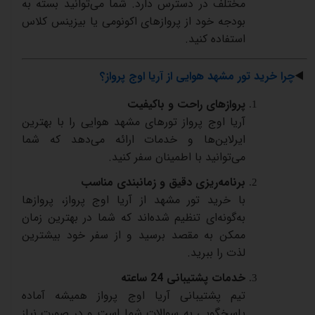
مختلف
در
دسترس
دارد
.
شما
می‌توانید
بسته
به
بودجه
خود
از
پروازهای
اکونومی
یا
بیزینس
کلاس
استفاده
کنید
.
◀️
چرا
خرید
تور
مشهد
هوایی
از
آریا
اوج
پرواز؟
پروازهای
راحت
و
باکیفیت
آریا
اوج
پرواز
تورهای
مشهد
هوایی
را
با
بهترین
ایرلاین‌ها
و
خدمات
ارائه
می‌دهد
که
شما
می‌توانید
با
اطمینان
سفر
کنید
.
برنامه‌ریزی
دقیق
و
زمانبندی
مناسب
با
خرید
تور
مشهد
از
آریا
اوج
پرواز،
پروازها
به‌گونه‌ای
تنظیم
شده‌اند
که
شما
در
بهترین
زمان
ممکن
به
مقصد
برسید
و
از
سفر
خود
بیشترین
لذت
را
ببرید
.
خدمات
پشتیبانی
24
ساعته
تیم
پشتیبانی
آریا
اوج
پرواز
همیشه
آماده
پاسخگویی
به
سوالات
شما
است
و
در
صورت
نیاز