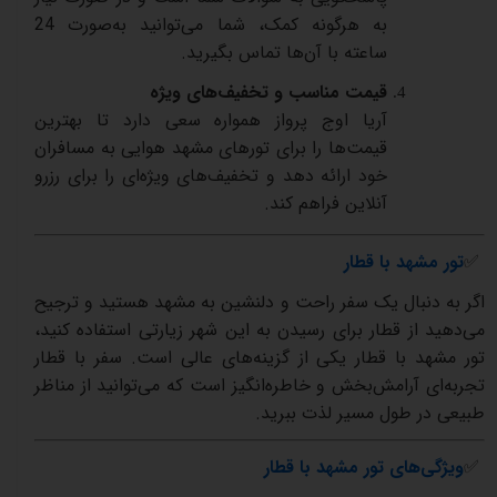
به
هرگونه
کمک،
شما
می‌توانید
به‌صورت
24
ساعته
با
آن‌ها
تماس
بگیرید
.
قیمت
مناسب
و
تخفیف‌های
ویژه
آریا
اوج
پرواز
همواره
سعی
دارد
تا
بهترین
قیمت‌ها
را
برای
تورهای
مشهد
هوایی
به
مسافران
خود
ارائه
دهد
و
تخفیف‌های
ویژه‌ای
را
برای
رزرو
آنلاین
فراهم
کند
.
✅
تور
مشهد
با
قطار
اگر
به
دنبال
یک
سفر
راحت
و
دلنشین
به
مشهد
هستید
و
ترجیح
می‌دهید
از
قطار
برای
رسیدن
به
این
شهر
زیارتی
استفاده
کنید،
تور
مشهد
با
قطار
یکی
از
گزینه‌های
عالی
است
.
سفر
با
قطار
تجربه‌ای
آرامش‌بخش
و
خاطره‌انگیز
است
که
می‌توانید
از
مناظر
طبیعی
در
طول
مسیر
لذت
ببرید
.
✅
ویژگی‌های
تور
مشهد
با
قطار