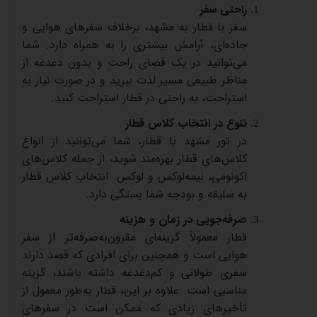
راحتی
سفر
سفر
با
قطار
به
مشهد،
برخلاف
سفرهای
هوایی
و
جاده‌ای،
آرامش
بیشتری
را
به
همراه
دارد
.
شما
می‌توانید
در
یک
فضای
راحت
و
بدون
دغدغه
از
مناظر
طبیعی
مسیر
لذت
ببرید
و
در
صورت
نیاز
به
استراحت،
به
راحتی
در
قطار
استراحت
کنید
.
تنوع
در
انتخاب
کلاس
قطار
در
تور
مشهد
با
قطار،
شما
می‌توانید
از
انواع
کلاس‌های
قطار
بهره‌مند
شوید،
از
جمله
کلاس‌های
اکونومی،
نیمه‌لوکس
و
لوکس
.
انتخاب
کلاس
قطار
به
سلیقه
و
بودجه
شما
بستگی
دارد
.
صرفه‌جویی
در
زمان
و
هزینه
قطار
معمولاً
گزینه‌ای
مقرون‌به‌صرفه‌تر
از
سفر
هوایی
است
و
همچنین
برای
افرادی
که
قصد
دارند
سفری
طولانی
و
کم‌دغدغه
داشته
باشند،
گزینه
مناسبی
است
.
علاوه
بر
این،
قطار
به‌طور
معمول
از
تأخیرهای
زیادی
که
ممکن
است
در
سفرهای