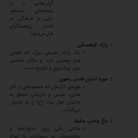
گران‌بهایی
را
در
زمینه‌های
مختلف
دینی
و
فرهنگی
در
اختیار
پژوهشگران
قرار
می‌دهد
.
پارک
کوهسنگی
یک
پارک
طبیعی
بزرگ
که
فضای
سبز
وسیعی
دارد
و
مکان
مناسبی
برای
پیاده‌روی
و
تفریح
است
.
موزه
آستان
قدس
رضوی
موزه‌ای
تاریخی
که
مجموعه‌ای
از
آثار
هنری،
نفیس
و
تاریخی
متعلق
به
خاندان
اهل
بیت
(
ع
)
را
به
نمایش
می‌گذارد
.
باغ
وحش
مشهد
مکانی
عالی
برای
خانواده‌ها
و
علاقه‌مندان
به
حیوانات،
با
انواع