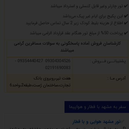
✔️
تور چارتر وغیر قابل کنسلی و استرداد میباشد
✔️
این پکیج برای ایام غیر پیک می‌باشد
✔️
اطلاع از هزینه بلیط کودک زیر 2 سال تماس حاصل فرمایید
✔️
پرداخت 50% از مبلغ تور هنگام عقد قرارداد الزامی میباشد
کارشناسان فروش آماده پاسخگوئی به سوالات مسافرین گرامی
میباشند
پشتیبانــی فــروش :
09304304526 09354440427 -
02191690083
آدرس مـا :
هفت تیر،روبروی بانک
تجارت،ساختمان ژست،طبقه2،واحد6
سفر به مشهد با قطار و هواپیما
✅
تور
مشهد
هوایی و با قطار
اگر
به
دنبال
سفری
سریع،
راحت
و
بدون
دغدغه
به
مشهد