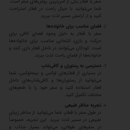
سفر
با
قطار
یکی
از
امن‌ترین
روش‌های
سفر
است
.
شما
می‌توانید
با
خیال
راحت
در
قطار
استراحت
کنید
و
از
آرامش
مسیر
لذت
ببرید
.
فضای
مناسب
برای
خانواده‌ها
سفر
با
قطار
به
دلیل
وجود
فضای
کافی
برای
حرکت
و
بازی،
انتخابی
مناسب
برای
خانواده‌ها
است
.
کودکان
می‌توانند
در
داخل
قطار
بازی
کنند
و
خانواده‌ها
از
فضای
راحت
لذت
ببرند
.
دسترسی
به
رستوران
و
کافی‌شاپ
در
بسیاری
از
قطارهای
لوکس
و
نیمه‌لوکس،
شما
می‌توانید
از
رستوران‌ها
و
کافی‌شاپ‌های
داخل
قطار
استفاده
کنید
و
سفر
خود
را
با
طعم‌های
مختلف
تکمیل
کنید
.
تجربه
مناظر
طبیعی
در
طول
سفر
با
قطار،
شما
می‌توانید
از
مناظر
زیبای
طبیعی
در
مسیر
لذت
ببرید
.
این
تجربه،
خصوصاً
در
سفرهای
طولانی،
می‌تواند
بسیار
جذاب
و