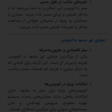
تجربه‌ای
جذاب
در
طول
مسیر
سفر
با
اتوبوس
این
امکان
را
به
شما
می‌دهد
که
از
مناظر
طبیعی
و
زیبای
مسیر
لذت
ببرید
.
بسیاری
از
مسافران
به
ویژه
در
سفرهای
طولانی
از
مشاهده
مناظر
و
تغییرات
طبیعی
مسیر
لذت
می‌برند
.
✅
مزایای
تور
مشهد
با
اتوبوس
سفر
اقتصادی
و
مقرون‌به‌صرفه
یکی
از
بزرگترین
مزایای
تور
مشهد
با
اتوبوس،
هزینه
پایین‌تر
آن
است
.
این
گزینه
برای
افرادی
که
به
دنبال
سفری
با
هزینه
کم
هستند،
بسیار
مناسب
است
.
امکانات
ویژه
در
اتوبوس‌ها
اتوبوس‌های
ویژه
برای
سفر
به
مشهد،
دارای
امکانات
رفاهی
مانند
صندلی‌های
راحت،
سیستم
تهویه
مطبوع،
سرویس
بهداشتی
و
حتی
سیستم‌های
صوتی
برای
سرگرمی
مسافران
هستند
.