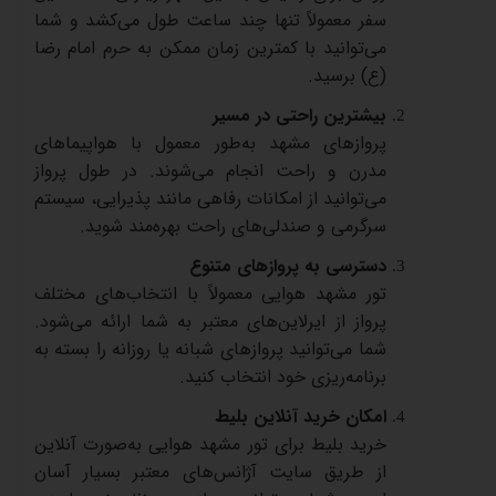
سفر
معمولاً
تنها
چند
ساعت
طول
می‌کشد
و
شما
می‌توانید
با
کمترین
زمان
ممکن
به
حرم
امام
رضا
(
ع
)
برسید
.
بیشترین
راحتی
در
مسیر
پروازهای
مشهد
به‌طور
معمول
با
هواپیماهای
مدرن
و
راحت
انجام
می‌شوند
.
در
طول
پرواز
می‌توانید
از
امکانات
رفاهی
مانند
پذیرایی،
سیستم
سرگرمی
و
صندلی‌های
راحت
بهره‌مند
شوید
.
دسترسی
به
پروازهای
متنوع
تور
مشهد
هوایی
معمولاً
با
انتخاب‌های
مختلف
پرواز
از
ایرلاین‌های
معتبر
به
شما
ارائه
می‌شود
.
شما
می‌توانید
پروازهای
شبانه
یا
روزانه
را
بسته
به
برنامه‌ریزی
خود
انتخاب
کنید
.
امکان
خرید
آنلاین
بلیط
خرید
بلیط
برای
تور
مشهد
هوایی
به‌صورت
آنلاین
از
طریق
سایت
آژانس‌های
معتبر
بسیار
آسان