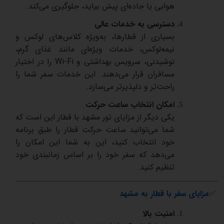
هوایی
یا
جاده‌ای
پیش
بیاید،
جلوگیری
می‌کند
.
دسترسی
به
خدمات
عالی
بسیاری
از
قطارها،
به‌ویژه
کلاس‌های
لوکس
و
نیمه‌لوکس،
خدمات
ویژه‌ای
مانند
غذای
گرم،
نوشیدنی،
سرویس
بهداشتی
و
Wi-Fi
را
در
اختیار
مسافران
قرار
می‌دهند
.
این
خدمات
سفر
شما
را
راحت‌تر
و
دلپذیرتر
می‌سازد
.
امکان
انتخاب
ساعت
حرکت
یکی
دیگر
از
مزایای
تور
مشهد
با
قطار
این
است
که
شما
می‌توانید
ساعت
حرکت
قطار
را
طبق
برنامه
خود
انتخاب
کنید،
این
به
شما
این
امکان
را
می‌دهد
که
سفر
خود
را
بر
اساس
زمانبندی
خود
تنظیم
کنید
.
✅
مزایای
سفر
با
قطار
به
مشهد
امنیت
بالا