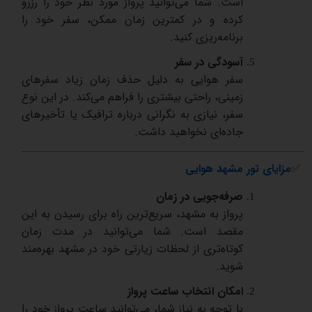
است
.
شما
می‌توانید
پرواز
مورد
نظر
خود
را
رزرو
کرده
و
در
کمترین
زمان
ممکن،
سفر
خود
را
برنامه‌ریزی
کنید
.
آسودگی
در
سفر
سفر
هوایی
به
دلیل
حذف
زمان
زیاد
سفرهای
زمینی،
راحتی
بیشتری
را
فراهم
می‌کند
.
در
این
نوع
سفر،
نیازی
به
نگرانی
درباره
ترافیک
یا
تأخیرهای
جاده‌ای
نخواهید
داشت
.
✅
مزایای
تور
مشهد
هوایی
صرفه‌جویی
در
زمان
پرواز
به
مشهد،
سریع‌ترین
راه
برای
رسیدن
به
این
مقصد
است
.
شما
می‌توانید
در
مدت
زمان
کوتاه‌تری
از
لحظات
زیارتی
خود
در
مشهد
بهره‌مند
شوید
.
امکان
انتخاب
ساعت
پرواز
با
توجه
به
نیاز
شما،
می‌توانید
ساعت
پرواز
خود
را