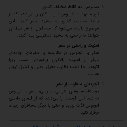
دسترسی
به
نقاط
مختلف
کشور
تور
مشهد
با
اتوبوس
این
امکان
را
می‌دهد
که
از
نقاط
مختلف
کشور
به
مشهد
سفر
کنید
.
این
موضوع
باعث
می‌شود
که
مسافران
از
هر
نقطه‌ای
بتوانند
به
راحتی
به
مشهد
دسترسی
پیدا
کنند
.
امنیت
و
راحتی
در
سفر
سفر
با
اتوبوس
در
مقایسه
با
سفرهای
جاده‌ای
دیگر
از
امنیت
بالاتری
برخوردار
است،
زیرا
اتوبوس‌ها
تحت
نظارت
دقیق
ایمنی
و
کنترل
کیفی
هستند
.
تجربه‌ای
متفاوت
از
سفر
برخلاف
سفرهای
هوایی
یا
ریلی،
سفر
با
اتوبوس
به
شما
این
فرصت
را
می‌دهد
که
از
فضای
داخلی
اتوبوس
لذت
ببرید
و
حتی
با
دیگر
مسافران
ارتباط
برقرار
کنید
.