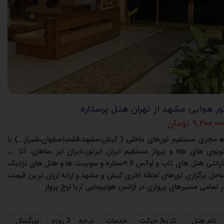
ور هوایی مشهد از تهران هتل پرستاره
۹,۲۰۰,۰ تومان
✔
مجری مستقیم تورهای داخلی
(
کیش،مشهد،قشم،اصفهان،شیراز...) با
توبوی های
vip
و پرواز مستقیم ایران ایرتور،،ایران ایر ،ماهان، آتا ...،
ارانتی هتل های تاپ و لوکس 5
⭐
ستاره و سوییت ها و هتل های نزدیک
احل برگزاری تورهای لحظه آخری کیش و مشهد و ارائه ارزان ترین قیمت
ر تمامی مسیرهای پروازی در آژانس هواپیمایی آریا اوج پرواز
نام هتل
تاریخ حرکت
خدمات
درجه
3 روزه
بزرگسال