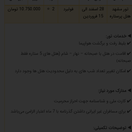
تور مشهد
28 اسفند الی
فولبرد
2
⭐️
10.750.000 تومان
هتل پرستاره
15 فروردین
◀️
خدمات تور:
✔️
بلیط رفت و برگشت هواپیما
✔️
اقامت در هتل با صبحانه – نهار – شام (هتل های 5 ستاره فقط
صبحانه
)
✔️
امکان تغییر تعداد شب های به دلیل محدودیت هتل ها وجود دارد
◀️
مدارک مورد نیاز:
✔️
کارت ملی و شناسنامه جهت احراز محرمیت
✔️
برای مسافران غیر ایرانی داشتن گذرنامه با 7 ماه اعتبار الزامی می‌باشد
◀️
توضیحات تکمیلی: