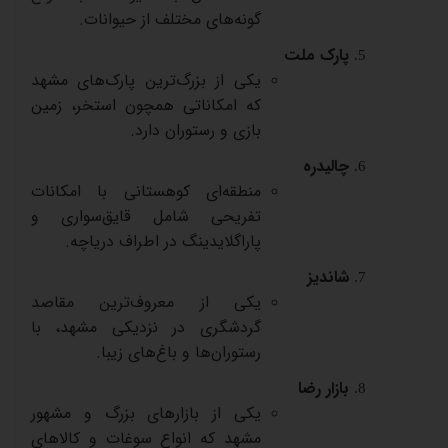
گونه‌های
مختلف
از
حیوانات
.
پارک
ملت
یکی
از
بزرگ‌ترین
پارک‌های
مشهد
که
امکاناتی
همچون
استخر،
زمین
بازی
و
رستوران
دارد
.
چالیدره
منطقه‌ای
کوهستانی
با
امکانات
تفریحی
شامل
قایق‌سواری
و
پاراگلایدینگ
در
اطراف
دریاچه
.
شاندیز
یکی
از
معروف‌ترین
مقاصد
گردشگری
در
نزدیکی
مشهد،
با
رستوران‌ها
و
باغ‌های
زیبا
.
بازار
رضا
یکی
از
بازارهای
بزرگ
و
مشهور
مشهد
که
انواع
سوغات
و
کالاهای