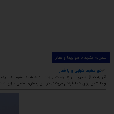
سفر به مشهد با هواپیما و قطار
✅
تور
مشهد
هوایی و با قطار
اگر
به
دنبال
سفری
سریع،
راحت
و
بدون
دغدغه
به
مشهد
هستید،
و
دلنشین
برای
شما
فراهم
می‌کند
.
در
این
بخش،
تمامی
جزییات
ت