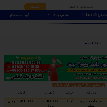
جستجو
ت فرودگاه ها
تماس با ما
فرم استخدام
یام فاطمیه
تور مشهد هتل کوثر ویژه ایام فاطمیه
خدمات
درجه
2 شب
3 شب
صبحانه،ناهار و
2
⭐️
8.100.000
9.450.000 تومان
شام
تومان