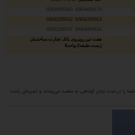
02634005170 02634005160
02632255013 02632255012
09304304526 09352189797
هفت تیر،روبروی بانک تجارت،ساختمان
ژست،طبقه2،واحد6
شما
را
در
مدت
زمان
کوتاهی
به
مقصد
می‌رساند
و
تجربه‌ای
راحت