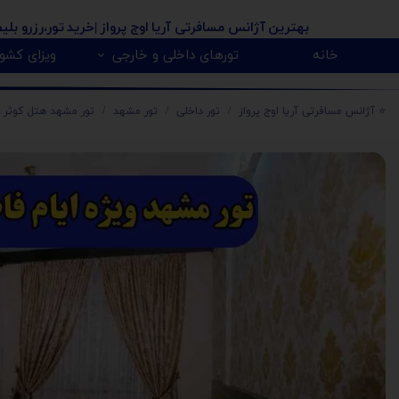
بهترین آژانس مسافرتی آریا اوج پرواز
|خرید تور،رزرو بلی
خانه
تورهای داخلی و خارجی
ویزای کشور
پیکاپ ویزای کانادا 🇨🇦
روسیه 🇷🇺
تور کانادا 🇨🇦
تور تایلند 🇹🇭
تور امارات 🇦🇪
تور گرجستان 🇬🇪
تور ارمنستان 🇦🇲
تور آذربایجان 🇿
تور هندوستان 🇳
تور آفریقای جنو
تور مالزی و سنگا
⭐️ آژانس مسافرتی آریا اوج پرواز
تور داخلی
تور مشهد
تور مشهد هتل کوثر و