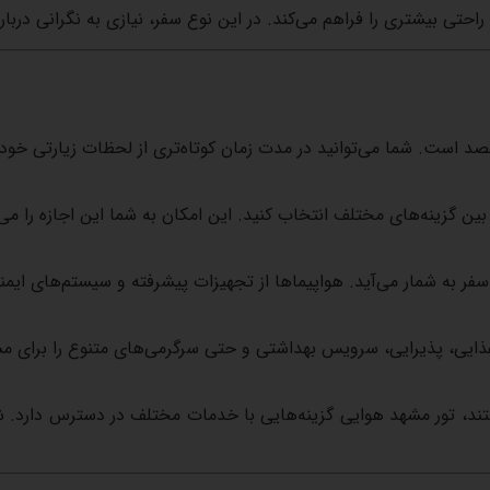
راحتی
بیشتری
را
فراهم
می‌کند
.
در
این
نوع
سفر،
نیازی
به
نگرانی
دربار
صد
است
.
شما
می‌توانید
در
مدت
زمان
کوتاه‌تری
از
لحظات
زیارتی
خود
بین
گزینه‌های
مختلف
انتخاب
کنید
.
این
امکان
به
شما
این
اجازه
را
می‌
سفر
به
شمار
می‌آید
.
هواپیماها
از
تجهیزات
پیشرفته
و
سیستم‌های
ایمن
ذایی،
پذیرایی،
سرویس
بهداشتی
و
حتی
سرگرمی‌های
متنوع
را
برای
مس
ند،
تور
مشهد
هوایی
گزینه‌هایی
با
خدمات
مختلف
در
دسترس
دارد
.
ش