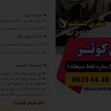
◀️
خدمات تور:
✔️
بلیط رفت و برگشت هواپیما
✔️
اقامت در هتل با صبحانه و ناهار و شام (ه
◀️
مدارک مورد نیاز:
✔️
کارت ملی و شناسنامه جهت
✔️
ب
رای مسافران غیر ایرانی داشتن گذرنامه با 7 م
◀️
توضیحات تکمیلی:
✔️
تور چارتر وغیر قابل کنسلی 
✔️
این پکیج برای ایام غیر پیک 
✔️
اطلاع از هزینه بلیط کودک زیر 2 سال تماس حاصل فرم
✔️
پرداخت 50% از مبلغ تور هنگام عقد قرارداد الزامی میباشد
کارشناسان فروش آماده پاسخ
دفتر فروش (تهران) :