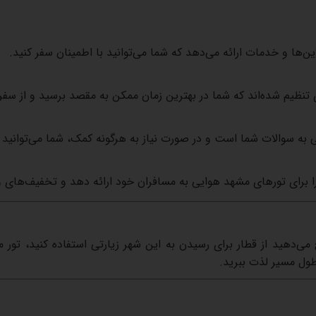
ین‌ها
و
خدمات
ارائه
می‌دهد
که
شما
می‌توانید
با
اطمینان
سفر
کنید
.
تنظیم
شده‌اند
که
شما
در
بهترین
زمان
ممکن
به
مقصد
برسید
و
از
سفر
به
سوالات
شما
است
و
در
صورت
نیاز
به
هرگونه
کمک،
شما
می‌توانید
ا
برای
تورهای
مشهد
هوایی
به
مسافران
خود
ارائه
دهد
و
تخفیف‌های
و
می‌دهید
از
قطار
برای
رسیدن
به
این
شهر
زیارتی
استفاده
کنید،
تور
م
ول
مسیر
لذت
ببرید
.