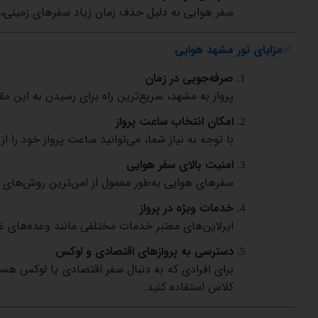
سفر
هوایی
به
دلیل
حذف
زمان
زیاد
سفرهای
زمینی،
✅
مزایای
تور
مشهد
هوایی
صرفه‌جویی
در
زمان
پرواز
به
مشهد،
سریع‌ترین
راه
برای
رسیدن
به
این
مق
امکان
انتخاب
ساعت
پرواز
با
توجه
به
نیاز
شما،
می‌توانید
ساعت
پرواز
خود
را
از
امنیت
بالای
سفر
هوایی
سفرهای
هوایی
به‌طور
معمول
از
امن‌ترین
روش‌های
خدمات
ویژه
در
پرواز
ایرلاین‌های
معتبر
خدمات
مختلفی
مانند
وعده‌های
غ
دسترسی
به
پروازهای
اقتصادی
و
لوکس
برای
افرادی
که
به
دنبال
سفر
اقتصادی
یا
لوکس
هست
کلاس
استفاده
کنید
.