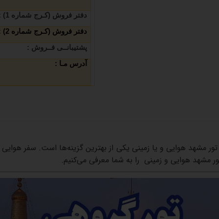
دفتر فروش (کـرج شماره 1) :
دفتر فروش (کـرج شماره 2) :
پشتیبانــی فــروش :
آدرس مـا :
تور
مشهد
هوایی و یا زمینی
یکی
از
بهترین
گزینه‌ها
است
.
سفر
هوایی
ور
مشهد
هوایی و زمینی
را
به
شما
معرفی
می‌کنیم
.