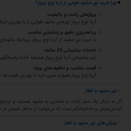
◀️
چرا
خرید
تور
مشهد
هوایی
از
آریا
اوج
پرواز؟
پروازهای
راحت
و
باکیفیت
آریا
اوج
پرواز
تورهای
مشهد
هوایی
را
با
بهترین
ایرلا
برنامه‌ریزی
دقیق
و
زمانبندی
مناسب
با
خرید
تور
مشهد
از
آریا
اوج
پرواز،
پروازها
به‌گونه‌ای
خدمات
پشتیبانی
24
ساعته
تیم
پشتیبانی
آریا
اوج
پرواز
همیشه
آماده
پاسخگویی
قیمت
مناسب
و
تخفیف‌های
ویژه
آریا
اوج
پرواز
همواره
سعی
دارد
تا
بهترین
قیمت‌ها
ر
✅
تور
مشهد
با
قطار
اگر
به
دنبال
یک
سفر
راحت
و
دلنشین
به
مشهد
هستید
و
ترجیح
آرامش‌بخش
و
خاطره‌انگیز
است
که
می‌توانید
از
مناظر
طبیعی
در
ط
✅
ویژگی‌های
تور
مشهد
با
قطار