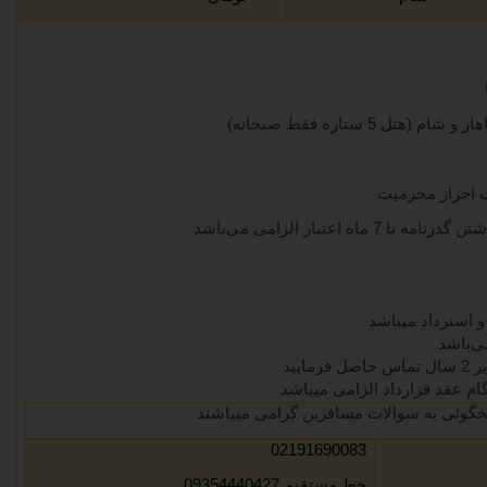
تل 5 ستاره فقط صبحانه)
 احراز محرمیت
اه اعتبار الزامی می‌باشد
و استرداد میباشد
می‌باشد
ایید
گوئی به سوالات مسافرین گرامی میباشند
02191690083
خط مستقیم 09354440427