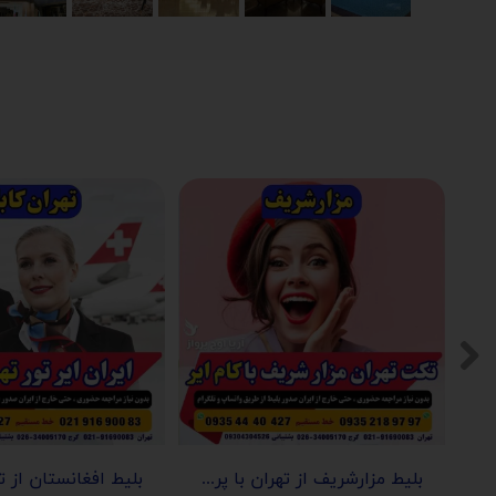
ز تهران با پرواز معراج
بلیط مزارشریف از تهران با پرواز کام ایر