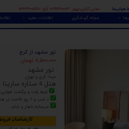
تماس آنلاین تهران : 02191690083 کرج : 02634005170
ط هواپیما
ها
مجله گردشگری
اطلاعات مفید
اطلاعا
🇮
بی 🇿🇦
پور 🇲🇾
تور اروپا 🇪🇺
تور مشهد از کرج
۸,۵۰۰,۰۰۰ تومان
تور مشهد
مبدا: کرج و تهران
هتل 4 ستاره سارینا
بلیط رفت و برگشت هوایی
2 شب و 3 روز اقامت در هتل
صبحانه-ناهار و شام
کارشناسان فروش 
دفتر فروش تهران