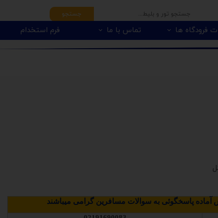
جستجو
ت فرودگاه ها
تماس با ما
فرم استخدام
آماده پاسخگوئی به سوالات مسافرین گرامی میباشند
02191690083