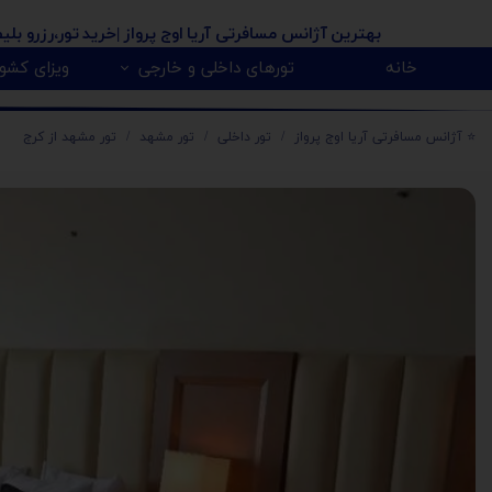
بهترین آژانس مسافرتی آریا اوج پرواز
|خرید تور،رزرو بلی
خانه
تورهای داخلی و خارجی
ویزای کشور
پیکاپ ویزای کانادا 🇨🇦
روسیه 🇷🇺
تور کانادا 🇨🇦
تور تایلند 🇹🇭
تور امارات 🇦🇪
تور گرجستان 🇬🇪
تور ارمنستان 🇦🇲
تور آذربایجان 🇿
تور هندوستان 🇳
تور آفریقای جنو
تور مالزی و سنگا
⭐️ آژانس مسافرتی آریا اوج پرواز
تور داخلی
تور مشهد
تور مشهد از کرج