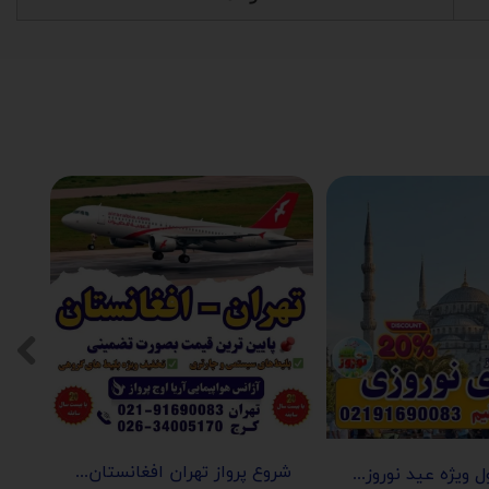
شروع پرواز تهران افغانستان (کابل-مزارشریف-هرات-قندهار)
تور استانبول ویژه عید نوروز 1405 | مجری مستقیم ✈️