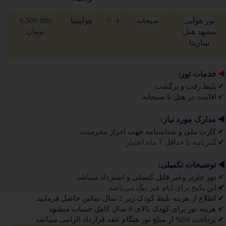
⭐
تور هوایی
هواپیما
صبحانه
4
6.500.000
مشهد هتل
تومان
سارینا
◀️
خدمات تور:
✔
بلیط
رفت و برگشت
✔
اقامت در هتل با صبحانه
◀️
مدارک مورد نیاز:
✔
کارت ملی و شناسنامه جهت احراز محرمیت
✔
گذرنامه با حداقل
7
ماه اعتبار
◀️
توضیحات تکمیلی:
✔
تور چارتر وغیر قابل کنسلی و استرداد میباشد
✔
این پکیج برای ایام غیر پیک می‌باشد
✔
اطلاع از هزینه بلیط کودک زیر 2 سال تماس حاصل فرمایید
✔
هزینه تور برای کودک بالای 6 سال کامل حساب میشود
✔
پرداخت 50% از مبلغ تور هنگام عقد قرارداد الزامی میباشد