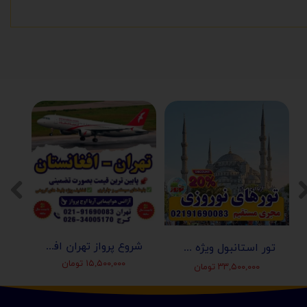
شروع پرواز تهران افغانستان (کابل-مزارشریف-هرات-قندهار)
تور استانبول ویژه عید نوروز 1405 | مجری مستقیم ✈️
۱۵,۵۰۰,۰۰۰ تومان
۳۳,۵۰۰,۰۰۰ تومان