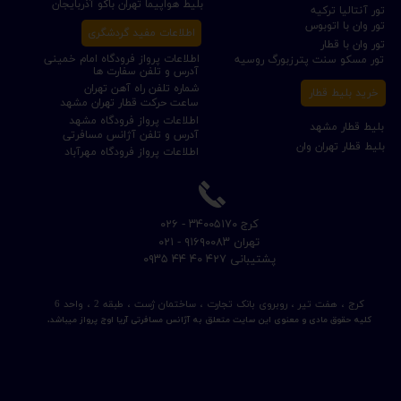
بلیط هواپیما تهران باکو آذربایجان
تور آنتالیا ترکیه
تور وان با اتوبوس
اطلاعات مفید گردشگری
تور وان با قطار
اطلاعات پرواز فرودگاه امام خمینی
تور مسکو سنت پترزبورگ روسیه
آدرس و تلفن سفارت ها
شماره تلفن راه آهن تهران
خرید بلیط قطار
ساعت حرکت قطار تهران مشهد
اطلاعات پرواز فرودگاه مشهد
بلیط قطار مشهد
آدرس و تلفن آژانس مسافرتی
بلیط قطار تهران وان
اطلاعات پرواز فرودگاه مهرآباد
​کرج ۳۴۰۰۵۱۷۰ - ۰۲۶
​تهران ۹۱۶۹۰۰۸۳ - ۰۲۱
​پشتیبانی ۴۲۷ ۴۰ ۴۴ ۰۹۳۵
کرج ، هفت تیر ، روبروی بانک تجارت ، ساختمان ژست ، طبقه 2 ، واحد 6
کلیه حقوق مادی و معنوی این سایت متعلق به آژانس مسافرتی آریا اوج پرواز میباشد.