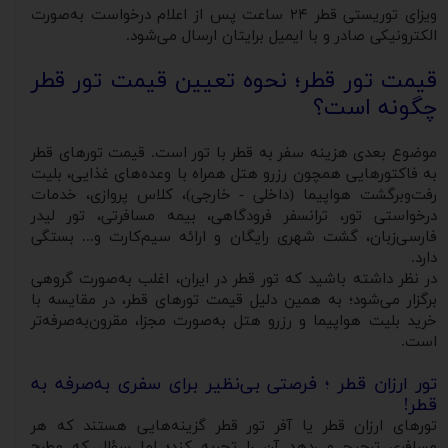
ویزای توریستی قطر ۲۴ ساعت پس از اعلام درخواست به‌صورت
الکترونیکی صادر و با ایمیل برایتان ارسال می‌شود.
قیمت تور قطر؛ نحوه تعیین قیمت تور قطر
چگونه است؟
موضوع بعدی هزینه سفر به قطر با تور است. قیمت تورهای قطر
به فاکتورهایی همچون رزرو هتل همراه با وعده‌های غذایی، بلیت
رفت‌و‌برگشت هواپیما (داخلی - خارجی)، کلاس پروازی، خدمات
درخواستی تور، ترانسفر فرودگاهی، بیمه مسافرتی، تور لیدر
فارسی‌زبان، گشت شهری رایگان و ارائه سیم‌کارت و... بستگی
دارد.
در نظر داشته باشید که تور قطر در ایران، اغلب به‌صورت گروهی
برگزار می‌شود؛ به همین دلیل قیمت تورهای قطر، در مقایسه با
خرید بلیت هواپیما و رزرو هتل به‌صورت مجزا، مقرون‌به‌صرفه‌تر
است.
تور ارزان قطر ؛ فرصتی بی‌نظیر برای سفری به‌صرفه به
قطر!
تورهای ارزان قطر یا آفر تور قطر گزینه‌هایی هستند که هر
مسافری ترجیح می‌دهد آن را تجربه‌ کند؛ اما سؤال که مطرح