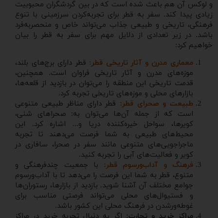
و لوکس آن هم باعث شده است که در بین گردشگران محبوبیت
زیادی پیدا کند. سفر به قطر برای تجربه‌کردن سرزمینی با تنوع
فرهنگی، تاریخی و طبیعی جذاب می‌تواند خاص و منحصربه‌فرد
باشد. در زیر تعدادی از دلایل مهم برای سفر به قطر را بیان
خواهیم کرد:
معماری مدرن و آثار تاریخی قطر:
قطر دارای برج‌های بلند،
موزه‌های مدرن و آثار تاریخی فراوان است. همچنین،
قدمت تاریخی این منطقه را می‌توان در بازدید از قلعه‌ها،
بازارهای محلی و موزه‌های تاریخی تجربه کرد.
طبیعت و صحرای قطر:
قطر دارای مناظر طبیعی متنوعی
است که از جمله آن‌ها می‌توان به: صحراهای شنی،
کویرها، سواحل خیره‌کننده دریا و... اشاره کرد. این
محیط‌های طبیعی به شما فرصت می‌دهند تا تجربه
ماجراجویی‌های متنوعی مانند سفر در صحرا، سافاری در
کویر و فعالیت‌های آبی را تجربه کنید.
فرهنگ و آداب‌ورسوم قطر:
با جمعیت چندفرهنگی و
متنوع، قطر به شما این فرصت را می‌دهد تا با آداب‌ورسوم
جوامع مختلف آن آشنا شوید. بازدید از بازارها، رستوران‌ها
و فستیوال‌های محلی می‌تواند فرصتی مناسب برای
غوطه‌ورشدن در فرهنگ محلی این کشور باشد.
مراکز خرید و تجارت:
اگر به دنبال تجربه خرید در مراکز