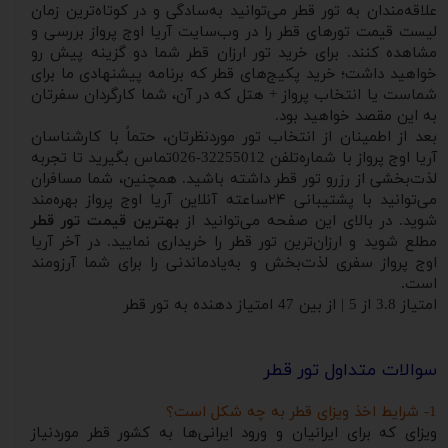
علاقه‌مندان به تور قطر می‌توانید به‌سادگی و در کوتاه‌ترین زمان
لیست قیمت تورهای قطر را در وب‌سایت آریا اوج پرواز بررسی و
مشاهده کنند. برای خرید تور ارزان قطر شما دو گزینه پیش رو
خواهید داشت؛ خرید پکیج‌های قطر که برنامه پیشنهادی ما برای
شماست یا انتخاب پرواز + هتل که در آن، شما کارگردان سفرتان
به این مقصد خواهید بود.
بعد از اطمینان از انتخاب تور موردنظرتان، حتماً با کارشناسان
آریا اوج پرواز با شماره‌تلفن 32255012-026تماس بگیرید تا تجربه
لذت‌بخشی از رزرو تور قطر داشته باشید. همچنین، شما مسافران
می‌توانید با پشتیبانی ۲۴ساعته آنلاین آریا اوج پرواز بهره‌مند
شوید. در بالای این صفحه می‌توانید از
بهترین قیمت تور قطر
مطلع شوید و ارزان‌ترین تور قطر را خریداری نمایید. در آخر آریا
اوج پرواز سفری لذت‌بخش و به‌یادماندنی را برای شما آرزومند
است.
امتیاز
3.8
از
5
| از بین
47
امتیاز دهنده به
تور قطر
سوالات متداول تور قطر
1- شرایط اخذ ویزای قطر به چه شکل است؟
ویزای که برای ایرانیان و ورود ایرانی‌ها به کشور قطر موردنیاز