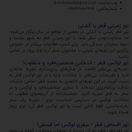
وب‌سایت: dohahamadairport.com
شماره‌تلفن: ۹۷۴۴۰۱۰۶۶۶۶+
تور زمینی قطر با کشتی
تور قطر زمینی با کشتی در بعضی از مواقع در سال برگزار می‌شود؛
اما متفاوت‌بودن سفر شما با تور زمینی قطر به شهر مقصد و
نحوه سفرتان بستگی دارد. برای کسب اطلاعات بیشتر در خصوص
برگزاری این تورهای زمینی با مشاوران سفر آریا اوج پرواز در تماس
باشید.
تور لوکس قطر ؛ انتخابی منحصر‌به‌فرد و متفاوت!
تجربه‌ای بی‌نظیر اقامت در هتل‌های پنج‌ستاره، تجربه غذاهای
لذیذ و تفریحات بی‌نظیر با امکانات ویژه را در تور لوکس قطر به
دست آورید. در این تورهای لاکچری به مقصد قطر، تمامی جزئیات
بادقت برنامه‌ریزی شده‌اند تا سفری منحصر‌به‌فرد و لوکسی را در
سفر به قطر تجربه کنید. خوشبختانه از آب‌وهوای مطلوب تا
امکانات لوکس در دسترس شماست برای تجربه یک سفر
به‌یادماندنی، فقط کافی است با تور لوکس قطر آریا اوج پرواز
همراه شوید.
تور اقساطی قطر ؛ سفری لوکس اما قسطی!
تور اقساطی قطر، به آن دسته از تورهای مسافرتی گفته می‌شود