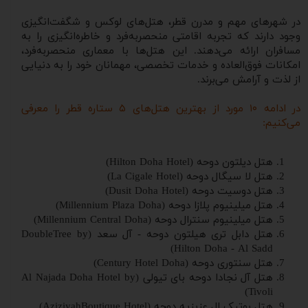
در شهرهای مهم و مدرن قطر، هتل‌های لوکس و شگفت‌انگیزی
وجود دارند که تجربه اقامتی منحصربه‌فرد و خاطره‌انگیزی را به
مسافران ارائه می‌دهند. این هتل‌ها با معماری منحصربه‌فرد،
امکانات فوق‌العاده و خدمات تخصصی، مهمانان خود را به دنیایی
از لذت و آرامش می‌برند.
در ادامه ۱۰ مورد از بهترین هتل‌های ۵ ستاره قطر را معرفی
می‌کنیم:
هتل دیلتون دوحه (Hilton Doha Hotel)
هتل لا سیگال دوحه (La Cigale Hotel)
هتل دوسیت دوحه (Dusit Doha Hotel)
هتل میلینیوم پلازا دوحه (Millennium Plaza Doha)
هتل میلینیوم سنترال دوحه (Millennium Central Doha)
هتل دابل تری هیلتون دوحه - آل سعد (DoubleTree by
Hilton Doha - Al Sadd)
هتل سنتوری دوحه (Century Hotel Doha)
هتل آل نجادا دوحه بای تیولی (Al Najada Doha Hotel by
Tivoli)
هتل بوتیک ال عزیزیه دوحه (AziziyahBoutique Hotel)