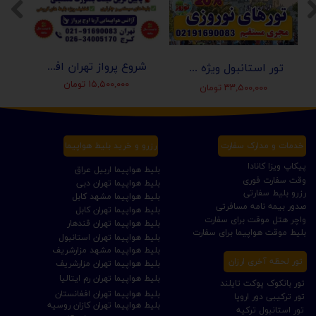
شروع پرواز تهران افغانستان (کابل-مزارشریف-هرات-قندهار)
تور استانبول ویژه عید نوروز 1405 | مجری مستقیم ✈️
۱۵,۵۰۰,۰۰۰ تومان
۳۳,۵۰۰,۰۰۰ تومان
خدمات و مدارک سفارت
رزرو و خرید بلیط هواپیما
پیکاپ ویزا کانادا
بلیط هواپیما اربیل عراق
وقت سفارت فوری
بلیط هواپیما تهران دبی
رزرو بلیط سفارتی
بلیط هواپیما مشهد کابل
صدور بیمه نامه مسافرتی
بلیط هواپیما تهران کابل
واچر هتل موقت برای سفارت
بلیط هواپیما تهران قندهار
بلیط موقت هواپیما برای سفارت
بلیط هواپیما تهران استانبول
بلیط هواپیما مشهد مزارشریف
تور لحظه آخری ارزان
بلیط هواپیما تهران مزارشریف
بلیط هواپیما تهران رم ایتالیا
تور بانکوک پوکت تایلند
بلیط هواپیما تهران افغانستان
تور ترکیبی دور اروپا
بلیط هواپیما تهران کازان روسیه
تور استانبول ترکیه