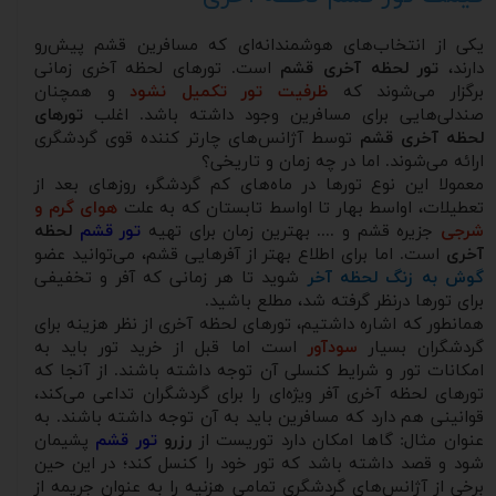
یکی از انتخاب‌های هوشمندانه‌ای که مسافرین قشم پیش‌رو
دارند،
تور لحظه آخری قشم
است. تورهای لحظه آخری زمانی
برگزار می‌شوند که
ظرفیت تور تکمیل نشود
و همچنان
صندلی‌هایی برای مسافرین وجود داشته باشد. اغلب
تورهای
لحظه آخری قشم
توسط آژانس‌های چارتر کننده قوی گردشگری
ارائه می‌شوند. اما در چه زمان و تاریخی؟
معمولا این نوع تورها در ماه‌های کم گردشگر، روزهای بعد از
تعطیلات، اواسط بهار تا اواسط تابستان که به علت
هوای گرم و
شرجی
جزیره قشم و .... بهترین زمان برای تهیه
تور قشم
لحظه
آخری
است. اما برای اطلاع بهتر از آفرهایی قشم، می‌توانید عضو
گوش به زنگ لحظه آخر
شوید تا هر زمانی که آفر و تخفیفی
برای تورها درنظر گرفته شد، مطلع باشید.
همانطور که اشاره داشتیم، تورهای لحظه آخری از نظر هزینه برای
گردشگران بسیار
سودآور
است اما قبل از خرید تور باید به
امکانات تور و شرایط کنسلی آن توجه داشته باشند. از آنجا که
تورهای لحظه آخری آفر ویژه‌ای را برای گردشگران تداعی می‌کند،
قوانینی هم دارد که مسافرین باید به آن توجه داشته باشند. به
عنوان مثال: گاها امکان دارد توریست از
رزرو
تور قشم
پشیمان
شود و قصد داشته باشد که تور خود را کنسل کند؛ در این حین
برخی از آژانس‌های گردشگری تمامی هزنیه را به عنوان جریمه از