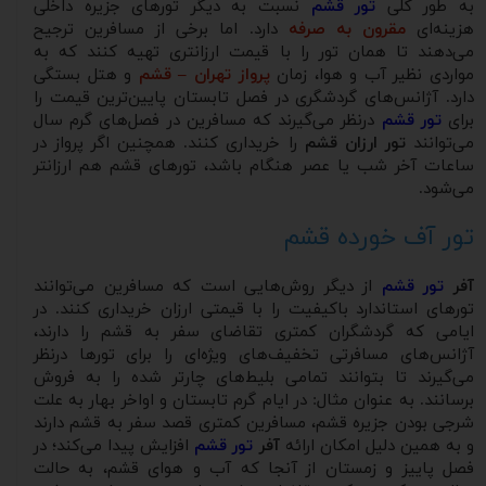
به طور کلی
تور قشم
نسبت به دیگر تورهای جزیره داخلی
هزینه‌ای
مقرون به صرفه
دارد. اما برخی از مسافرین ترجیح
می‌دهند تا همان تور را با قیمت ارزانتری تهیه کنند که به
مواردی نظیر آب و هوا، زمان
پرواز تهران – قشم
و هتل بستگی
دارد. آژانس‌های گردشگری در فصل تابستان پایین‌ترین قیمت را
برای
تور قشم
درنظر می‌گیرند که مسافرین در فصل‌های گرم سال
می‌توانند
تور ارزان قشم
را خریداری کنند. همچنین اگر پرواز در
ساعات آخر شب یا عصر هنگام باشد، تورهای قشم هم ارزانتر
می‌شود.
تور آف خورده قشم
آفر
تور قشم
از دیگر روش‌هایی است که مسافرین می‌توانند
تورهای استاندارد باکیفیت را با قیمتی ارزان خریداری کنند. در
ایامی که گردشگران کمتری تقاضای سفر به قشم را دارند،
آژانس‌های مسافرتی تخفیف‌های ویژه‌ای را برای تورها درنظر
می‌گیرند تا بتوانند تمامی بلیط‌های چارتر شده را به فروش
برسانند. به عنوان مثال: در ایام گرم تابستان و اواخر بهار به علت
شرجی بودن جزیره قشم، مسافرین کمتری قصد سفر به قشم دارند
و به همین دلیل امکان ارائه
آفر
تور قشم
افزایش پیدا می‌کند؛ در
فصل پاییز و زمستان از آنجا که آب و هوای قشم، به حالت