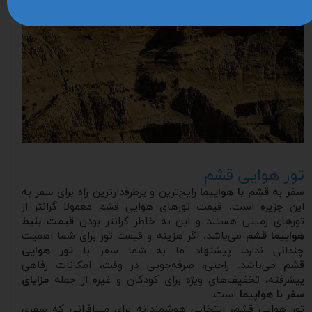
تور هوایی قشم
سفر به قشم با هواپیما
رایج‌ترین و پرطرفدارترین راه برای سفر به
این جزیره است. قیمت تورهای هوایی قشم معمولا گرانتر از
تورهای زمینی هستند و این به خاطر گرانتر بودن
قیمت بلیط
هواپیما قشم
می‌باشد. اگر هزینه و قیمت تور برای شما اهمیت
چندانی ندارد، پیشنهاد ما به شما سفر با
تور هوایی
قشم
می‌باشد. راحتی، صرفه‌جویی در وقت، امکانات رفاهی
پیشرفته، تخفیف‌های ویژه برای کودکان و غیره از جمله
مزایای
سفر با هواپیما
است.
تور هوایی قشم، انتخابی هوشمندانه برای مسافرانی که سفری