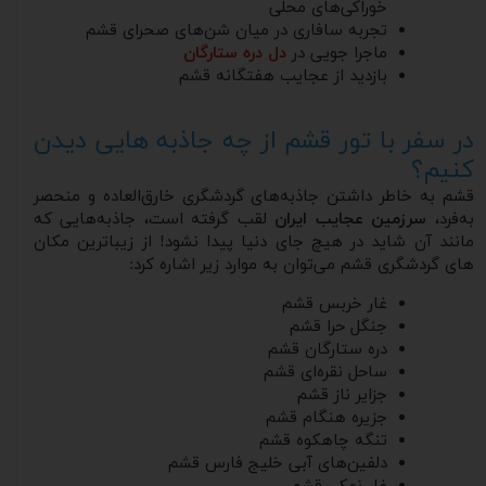
خوراکی‌های محلی
تجربه سافاری در میان شن‌های صحرای قشم
ماجرا جویی در
دل دره ستارگان
بازدید از عجایب هفتگانه قشم
در سفر با تور قشم از چه جاذبه هایی دیدن
کنیم؟
قشم به خاطر داشتن جاذبه‌های گردشگری خارق‌العاده و منحصر
به‌فرد،
سرزمین عجایب ایران
لقب گرفته است، جاذبه‌هایی که
مانند آن شاید در هیچ جای دنیا پیدا نشود! از زیباترین مکان
های گردشگری قشم می‌توان به موارد زیر اشاره کرد:
غار خربس قشم
جنگل حرا قشم
دره ستارگان قشم
ساحل نقره‌ای قشم
جزایر ناز قشم
جزیره هنگام قشم
تنگه چاهکوه قشم
دلفین‌های آبی خلیج فارس قشم