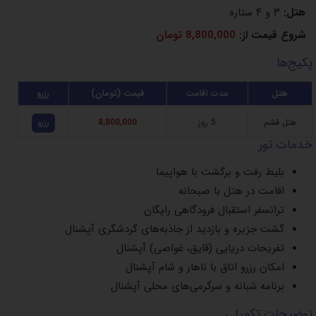
هتل:
۳ و ۴ ستاره
شروع قیمت از:
8,800,000 تومان
پکیج‌ها
هتل
مدت اقامت
قیمت (تومان)
رزرو
هتل قشم
5 روز
8,800,000
رزرو
خدمات تور
بلیط رفت و برگشت با هواپیما
اقامت در هتل با صبحانه
ترانسفر استقبال فرودگاهی رایگان
گشت جزیره و بازدید از جاذبه‌های گردشگری آپشنال
تفریحات دریایی (قایق، غواصی) آپشنال
امکان رزرو اتاق با ناهار و شام آپشنال
برنامه شبانه و سرگرمی‌های محلی آپشنال
توضیحات تکمیلی