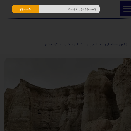
جستجو
️ آژانس مسافرتی آریا اوج پرواز
تور داخلی
تور قشم
⭐️ تور قشم هوایی با خدم