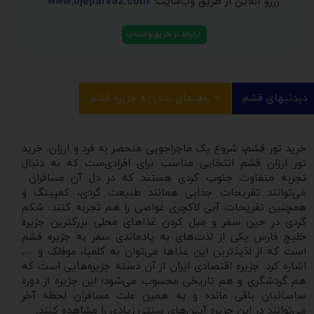
رزرو آنلاین از طریق وب‌سایت:
www.ojeparvaz.com
ارتباط از طریق واتساپ
دیدنیهای قشم
⭐️ راهنمای سفر به جزیره قشم
خرید تور قشم، شروع یک ماجراجویی منحصر به فرد و ارزان. خرید
تور ارزان قشم انتخابی مناسب برای افرادی‌ست که به دنبال
تجربه متفاوت جنوب گردی هستند که در دل آن مسافران
می‌توانند تفریحات جذابی همانند طبیعت گردی، کمپینگ و
همچنین تفریحات آبی لاکچری غواصی را هم تجربه کنند. شکم
گردی در حین سفر و میل کردن غذاهای محلی بزرگترین جزیره
خلیج فارس یکی از لذت‌های به یادماندی سفر به جزیره قشم
است که از لذیذترین این غذاها می‌توان به کلمبا، موفلک و ....
اشاره کرد. جزیره اقتصادی ایران از آن دسته جزیره‌هایی است که
هم گردشگری و هم تاریخی محسوب می‌شود؛ این جزیره از دوره
ساسانیان باقی مانده و به همین علت مسافران لحظه آخر
می‌توانند در این جزیره آیین‌های سنتی زیادی را مشاهده کنند.