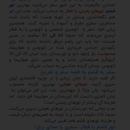
اجناس باکیفیت به این شهر سفر می‌کنید، بهترین
تور
قشم
،
تورهای زمینی با قطار
به حساب می‌آید. علت این امر
هم نگه‌داشتن وسایل در کوپه هست که باعث شده
مسافرین سفری مفرح و آسوده را تجربه کنند. همچنین
برخی افراد سفر با اتومبیل شخصی و اتوبوس را به قطار
ترجیح می‌دهند که حدودا
14 الی 15 ساعت
در مسیر
هستند؛ اما باید این راهم درنظر داشته باشند که برای
نگهداری اجناس خریداری شده در اتوبوس و هواپیما،
محدودیت بار
وجود دارد و توریستان باید میان 20 الی 30
کیلوگرم همراهشان باشد و به همین دلیل هواپیما و
اتوبوس چندان گزینه مناسبی به حساب نمی‌آید.
سفر به قشم به قصد سفر و تفریح
اگر قصد دارید تا زمان زیادی را در جزیره اقتصادی ایران
سپری کنید،
تورهای هوایی
بهترین گزینه محسوب
می‌شود؛ ولی چرا؟ از مهمترین علت این امر می‌توان به
زمان کمتری دانست که توریستان در هوایپما قرار دارند. اما
هزینه آن بیشتر از تورهای زمینی است!
مدت زمانی که توریستان در تورهای هوایی سپری می‌کنند،
حدودا 120 دقیقه است و با توجه به فصل‌های سال، قیمت
و هزینه تورهای قشم هم تغییر می‌کند.
تور قشم با قطار، سفری با صدای ریل!