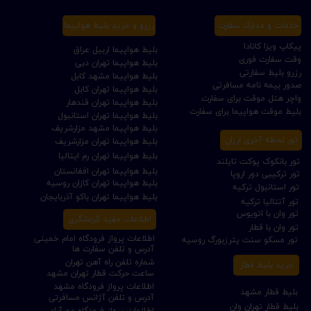
خدمات و مدارک سفارت
رزرو و خرید بلیط هواپیما
پیکاپ ویزا کانادا
بلیط هواپیما اربیل عراق
وقت سفارت فوری
بلیط هواپیما تهران دبی
رزرو بلیط سفارتی
بلیط هواپیما مشهد کابل
صدور بیمه نامه مسافرتی
بلیط هواپیما تهران کابل
واچر هتل موقت برای سفارت
بلیط هواپیما تهران قندهار
بلیط موقت هواپیما برای سفارت
بلیط هواپیما تهران استانبول
بلیط هواپیما مشهد مزارشریف
تور لحظه آخری ارزان
بلیط هواپیما تهران مزارشریف
بلیط هواپیما تهران رم ایتالیا
تور بانکوک پوکت تایلند
بلیط هواپیما تهران افغانستان
تور ترکیبی دور اروپا
بلیط هواپیما تهران کازان روسیه
تور استانبول ترکیه
بلیط هواپیما تهران باکو آذربایجان
تور آنتالیا ترکیه
تور وان با اتوبوس
اطلاعات مفید گردشگری
تور وان با قطار
اطلاعات پرواز فرودگاه امام خمینی
تور مسکو سنت پترزبورگ روسیه
آدرس و تلفن سفارت ها
شماره تلفن راه آهن تهران
خرید بلیط قطار
ساعت حرکت قطار تهران مشهد
اطلاعات پرواز فرودگاه مشهد
بلیط قطار مشهد
آدرس و تلفن آژانس مسافرتی
بلیط قطار تهران وان