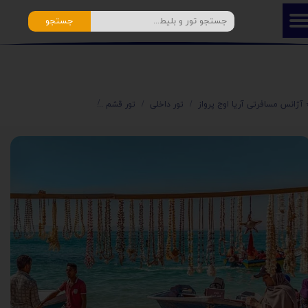
جستجو
️ آژانس مسافرتی آریا اوج پرواز
تور داخلی
تور قشم
⭐️ تور قشم درگهان هوایی