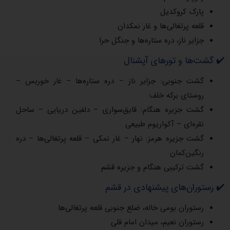
پارک کروکدیل
قلعه پرتغالی‌ها و غار نمکدان
جزایر ناز، دره ستاره‌ها و جنگل حرا
✔️ گشت‌ها و تورهای آپشنال
گشت جنوبی: جزایر ناز – دره ستاره‌ها – غار خوربس –
روستای برکه خلف
گشت جزیره هنگام: قایق‌سواری – دلفین دریایی – ساحل
نقره‌ای – آکواریوم طبیعی
گشت جزیره هرمز: نهار – غار نمکی – قلعه پرتغالی‌ها – دره
رنگین‌کمان
گشت ترکیبی هنگام و جزیره قشم
✔️ رستوران‌های پیشنهادی در قشم
رستوران بومی خاله، ضلع جنوبی قلعه پرتغالی‌ها
رستوران نعیم، میدان امام قلی