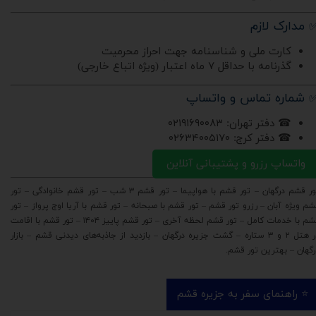
 مدارک لازم
کارت ملی و شناسنامه جهت احراز محرمیت
گذرنامه با حداقل ۷ ماه اعتبار (ویژه اتباع خارجی)
 شماره تماس و واتساپ
☎ دفتر تهران: ۰۲۱۹۱۶۹۰۰۸۳
☎ دفتر کرج: ۰۲۶۳۴۰۰۵۱۷۰
واتساپ رزرو و پشتیبانی آنلاین
تور قشم درگهان – تور قشم با هواپیما – تور قشم ۳ شب – تور قشم خانوادگی – تور
شم ویژه آبان – رزرو تور قشم – تور قشم با صبحانه – تور قشم با آریا اوج پرواز – تور
قشم با خدمات کامل – تور قشم لحظه آخری – تور قشم پاییز ۱۴۰۴ – تور قشم با اقامت
در هتل ۲ و ۳ ستاره – گشت جزیره درگهان – بازدید از جاذبه‌های دیدنی قشم – بازار
رگهان – بهترین تور قشم.
⭐️ راهنمای سفر به جزیره قشم