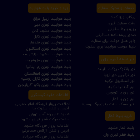
خدمات و مدارک سفارت
رزرو و خرید بلیط هواپیما
پیکاپ ویزا کانادا
بلیط هواپیما اربیل عراق
وقت سفارت فوری
بلیط هواپیما تهران دبی
رزرو بلیط سفارتی
بلیط هواپیما مشهد کابل
صدور بیمه نامه مسافرتی
بلیط هواپیما تهران کابل
واچر هتل موقت برای سفارت
بلیط هواپیما تهران قندهار
بلیط موقت هواپیما برای سفارت
بلیط هواپیما تهران استانبول
بلیط هواپیما مشهد مزارشریف
تور لحظه آخری ارزان
بلیط هواپیما تهران مزارشریف
بلیط هواپیما تهران رم ایتالیا
تور بانکوک پوکت تایلند
بلیط هواپیما تهران افغانستان
تور ترکیبی دور اروپا
بلیط هواپیما تهران کازان روسیه
تور استانبول ترکیه
بلیط هواپیما تهران باکو آذربایجان
تور آنتالیا ترکیه
تور وان با اتوبوس
اطلاعات مفید گردشگری
تور وان با قطار
اطلاعات پرواز فرودگاه امام خمینی
تور مسکو سنت پترزبورگ روسیه
آدرس و تلفن سفارت ها
شماره تلفن راه آهن تهران
خرید بلیط قطار
ساعت حرکت قطار تهران مشهد
اطلاعات پرواز فرودگاه مشهد
بلیط قطار مشهد
آدرس و تلفن آژانس مسافرتی
بلیط قطار تهران وان
اطلاعات پرواز فرودگاه مهرآباد