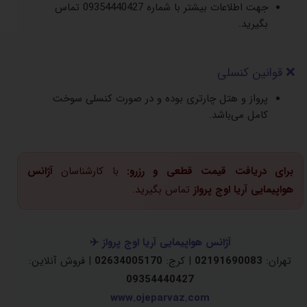
جهت اطلاعات بیشتر با شماره 09354440427 تماس
بگیرید.
❌ قوانین کنسلی
پرواز و هتل چارتری بوده و در صورت کنسلی سوخت
کامل می‌باشد.
برای دریافت قیمت قطعی و رزرو:
با کارشناسان
آژانس
هواپیمایی آریا اوج پرواز
تماس بگیرید.
آژانس هواپیمایی آریا اوج پرواز ✈️
تهران:
02191690083
| کرج:
02634005170
| فروش آنلاین:
09354440427
www.ojeparvaz.com