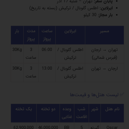
پایان سفر:
تهران – شنبه 17 آذر
ایرلاین:
اطلس گلوبال / ترکیش (بسته به تاریخ)
بار مجاز:
30 کیلو
مسیر
ایرلاین
ساعت
مدت
بار
پرواز
پرواز
تهران → ارجان
اطلس گلوبال /
06:00
3
30Kg
(قبرس شمالی)
ترکیش
ساعت
ارجان → تهران
اطلس گلوبال /
13:00
3
30Kg
ترکیش
ساعت
✅ لیست هتل‌ها و قیمت‌ها
نام هتل
شهر
شب
وعده
دو تخته
یک تخته
اقامت
غذایی
Oscar
گیرنه
5
BB
46,000,000
62,900,000