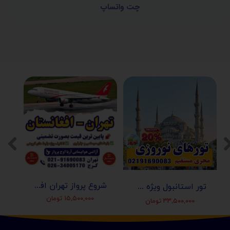
چت واتساپ
شروع پرواز تهران افغانستان (کابل-مزارشریف-هرات-قندهار)
تور استانبول ویژه عید نوروز 1405 | مجری مستقیم ✈️
۱۵,۵۰۰,۰۰۰ تومان
۳۳,۵۰۰,۰۰۰ تومان