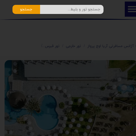
جستجو
️ آژانس مسافرتی آریا اوج پرواز
تور خارجی
تور قبرس
✨ تور قبرس شمالی آذر ۱۴۰۴ | آریا اوج پرواز ✈️