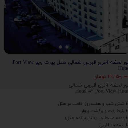
تور لحظه آخری قبرس شمالی هتل پورت ویو Port View
Hote
۲۹,۱۵۰,۰ تومان
ور لحظه آخری قبرس شمالی
Hotel 4* Port View Hote
️ شش شب و هفت روز اقامت در هتل
️ بلیط رفت و برگشت پرواز
️ وعده صبحانه، (طبق برنامه هتل)
️ بیمه مسافرتی