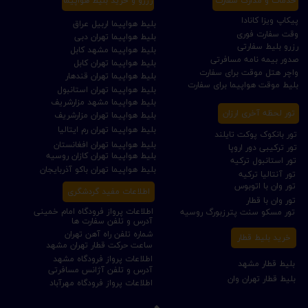
خدمات و مدارک سفارت
رزرو و خرید بلیط هواپیما
پیکاپ ویزا کانادا
بلیط هواپیما اربیل عراق
وقت سفارت فوری
بلیط هواپیما تهران دبی
رزرو بلیط سفارتی
بلیط هواپیما مشهد کابل
صدور بیمه نامه مسافرتی
بلیط هواپیما تهران کابل
واچر هتل موقت برای سفارت
بلیط هواپیما تهران قندهار
بلیط موقت هواپیما برای سفارت
بلیط هواپیما تهران استانبول
بلیط هواپیما مشهد مزارشریف
تور لحظه آخری ارزان
بلیط هواپیما تهران مزارشریف
بلیط هواپیما تهران رم ایتالیا
تور بانکوک پوکت تایلند
بلیط هواپیما تهران افغانستان
تور ترکیبی دور اروپا
بلیط هواپیما تهران کازان روسیه
تور استانبول ترکیه
بلیط هواپیما تهران باکو آذربایجان
تور آنتالیا ترکیه
تور وان با اتوبوس
اطلاعات مفید گردشگری
تور وان با قطار
اطلاعات پرواز فرودگاه امام خمینی
تور مسکو سنت پترزبورگ روسیه
آدرس و تلفن سفارت ها
شماره تلفن راه آهن تهران
خرید بلیط قطار
ساعت حرکت قطار تهران مشهد
اطلاعات پرواز فرودگاه مشهد
بلیط قطار مشهد
آدرس و تلفن آژانس مسافرتی
بلیط قطار تهران وان
اطلاعات پرواز فرودگاه مهرآباد