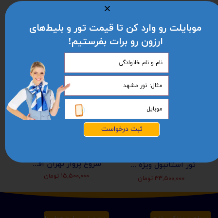
️ ترانسفر فرودگاهی
 راهنمای فارسی زبان
موبایلت رو وارد کن تا قیمت تور و بلیط‌های
ارزون رو برات بفرستیم!
ثبت درخواست
شروع پرواز تهران افغانستان (کابل-مزارشریف-هرات-قندهار)
تور استانبول ویژه عید نوروز 1405 | مجری مستقیم ✈️
۱۵,۵۰۰,۰۰۰ تومان
۳۳,۵۰۰,۰۰۰ تومان