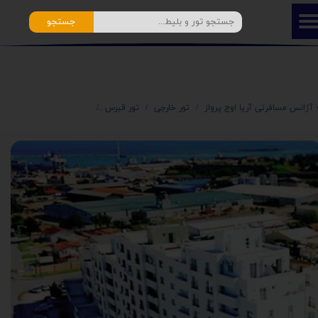
جستجو
️ آژانس مسافرتی آریا اوج پرواز
تور خارجی
تور قبرس
تور لحظه آخری قبرس شمالی هتل پ