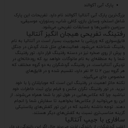
پارک آبی آکوالند
بزرگ‌ترین پارک آبی آنتالیا آکوالند نام دارد. تفریحات این پارک
شامل استخر، وسایل بازی، کافی شاپ، رستوران، موسیقی،
سرزمین دلفین‌ها و مسابقات تفریحی می‌شود.
رفتینگ، تفریحی هیجان انگیز آنتالیا
قایق‌سواری که ورزشی با محبوبیت بسیار است در آنتالیا به نام
رفتینگ شناخته می‌شود. فعالیت‌های مثل شنا، گردش در جنگل
و پرش از روی صخره نیز در دسته رفتینگ قرار دارد. تور رفتینگ
شما را به منطقه‌ای به نام مانوگات خواهد برد که رودخانه‌ای در
نزدیکی آنتالیاست. در رفتینگ، گردشگران به دو گروه مختلف که
هر گروه بین ۲ تا ۱۲ نفر دارد، تقسیم شده و در قایق‌های
مخصوص جای می‌گیرند.
نکته حائز اهمیت در رفتینگ این است که موبایلتان را با خود
نبرید. در تور رفتینگ نگران عکس و فیلم برای ثبت خاطرات خود
نباشید چرا که عکاس‌هایی در طول تور با شما همراه می‌شوند. از
این رو می‌توانید از عکاس‌ها بخواهید تا سفارش شما را انجام
دهند. توجه داشته باشید که در این تور کفش‌های پلاستیکی
گزینه مناسب‌تری نسبت به کفش‌های دیگر هستند.
سافاری با جیپ آنتالیا
اغلب گردشگران از رانندگی لذت می‌برند حال اگر این رانندگی در دل