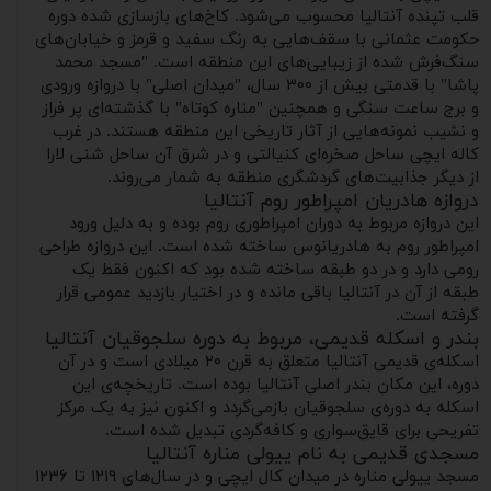
قلب تپنده آنتالیا محسوب می‌شود. کاخ‌های بازسازی شده دوره
حکومت عثمانی با سقف‌هایی به رنگ سفید و قرمز و خیابان‌های
سنگ‌فرش شده از زیبایی‌های این منطقه است. "مسجد محمد
پاشا" با قدمتی بیش از ۳۰۰ سال، "میدان اصلی" با دروازه ورودی
و برج ساعت سنگی و همچنین "مناره کوتاه" با گذشته‌ای پر فراز
و نشیب نمونه‌هایی از آثار تاریخی این منطقه هستند. در غرب
کاله ایچی ساحل صخره‌ای کنیالتی و در شرق آن ساحل شنی لارا
از دیگر جذابیت‌های گردشگری منطقه به شمار می‌روند.
دروازه هادریان امپراطور روم آنتالیا
این دروازه مربوط به دوران امپراطوری روم بوده و به دلیل ورود
امپراطور روم به هادریانوس ساخته شده است. این دروازه طراحی
رومی دارد و در دو طبقه ساخته شده بود که اکنون فقط یک
طبقه از آن در آنتالیا باقی مانده و در اختیار بازدید عمومی قرار
گرفته است.
بندر و اسکله قدیمی، مربوط به دوره سلجوقیان آنتالیا
اسکله‌ی قدیمی آنتالیا متعلق به قرن ۲۰ میلادی است و در آن
دوره، این مکان بندر اصلی آنتالیا بوده است. تاریخچه‌ی این
اسکله به دوره‌ی سلجوقیان بازمی‌گردد و اکنون نیز به یک مرکز
تفریحی برای قایق‌سواری و کافه‌گردی تبدیل شده است.
مسجدی قدیمی به نام ییولی مناره آنتالیا
مسجد ییولی مناره در میدان کال ایچی و در سال‌های ۱۲۱۹ تا ۱۲۳۶