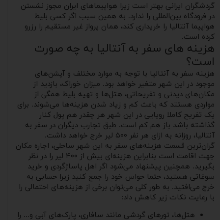
گردشگران ایرانی بهتر است زیرا هواپیماهای ایران مجوز نشستن
در فرودگاه بین‌المللی را ندارد. به همین سبب اگر کسی بلیط
هواپیما آنتالیا را خریداری کند، همان پرواز غیر مستقیم را رزرو
کرده است.
هزینه های سفر به آنتالیا به چه صورت
است؟
هزینه سفر به آنتالیا با توجه به موارد مختلف و آپشن‌های
موجود در این شهر متغیر خواهد بود. میزان خوراک، بازدید از
مکان‌های دیدنی و تفریحاتی، هتل‌ها و تهیه بلیط همگی از
مواردی هستتد که باعث کم و زیاد شدن هزینه‌ها می‌شوند. برای
یک تفریح کاملا رویایی در این شهر هر چقدر هم پول کنار
گذاشته باشد باز هم کم است. طبق تجارب دیگران در سفر به
آنتالیا، روزانه به ازای هر نفر ۵۰۰ لیر خرج خواهد داشت.
گران‌ترین قسمت هزینه‌های سفر به این شهر ساحلی، اجاره مکان
جهت اقامت است بنابراین هزینه‌ای بیش از ۴۰۰ لیر را در نظر
بگیرید. همچنین پیشنهاد می‌شود اگر اهل پاساژگردی و خرید
سوغاتی هستید، حتما حواس خود را جمع کنید زیرا حسابی به
خرج می‌افتید. به طور کلی می‌توان برخی از هزینه‌های احتمالی را
با رعایت نکات زیر کاهش داد:
هتل‌ها، تورهای گردشی مانند سافاری، پارک‌های آبی و... را