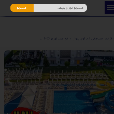
جستجو
️ آژانس مسافرتی آریا اوج پرواز
تور عید نوروز 1403
تور لحظه آخری آنتالیا هتل گرن