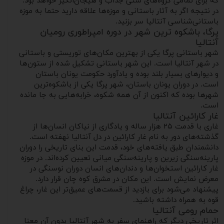
که برای تمامی گروه‌های سنی جذاب و هیجان‌انگیز خواهد بود.
در نتیجه اگر به آثار باستانی و موزه‌ها علاقه‌ دارید حتما به موزه
باستانی‌شناسی آنتالیا سر بزنید.
پرگا، باشکوه ترین شهر در دوره امپراطوری رومیان
آنتالیا
شهر باستانی پرگا یکی از بهترین مکان‌های توریستی و باستانی
در شهر آنتالیا است. این شهر باستانی تشکیل شده از ستون‌ها
و دیوارهای بسیار بلند بوده و یادآورد حکومت یونان باستان
است. در دوران یونان باستان، شهر پرگا یکی از باشکوه‌ترین
شهرها بوده که اکنون از آن همه شکوه، خرابه‌هایی به جا مانده
است.
غار کارائین آنتالیا
غاری با قدمت ۲۵ هزار ساله و یادگاری از نیاکان انسان‌ها از
گذشته‌های دور به نام غار کارائین در دل آنتالیا نهفته است.
دانشمندان طبق یافته‌های خود، قدمت این بنای تاریخی را دوران
پارینه‌سنگی زیرین و پارینه‌سنگی میانی تعیین کرده‌اند. در موزه
غار کارائین استخوان‌ها و دندان‌های انسان دوران نوسنگی در
معرض نمایش است. این مکان در مشرق کوه چان قرار دارد.
پیشنهاد می‌شود برای بازدید از قسمت‌های عمیق‌تر این غار، چراغ
قوه به همراه داشته باشید.
حمام رومی آنتالیا
اثر تاریخی دیگر که راهنمای سفر به شهر آنتالیا بدون آن معنا