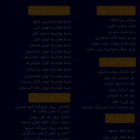
خدمات و مدارک سفارت
رزرو و خرید بلیط هواپیما
پیکاپ ویزا کانادا
بلیط هواپیما اربیل عراق
وقت سفارت فوری
بلیط هواپیما تهران دبی
رزرو بلیط سفارتی
بلیط هواپیما مشهد کابل
صدور بیمه نامه مسافرتی
بلیط هواپیما تهران کابل
واچر هتل موقت برای سفارت
بلیط هواپیما تهران قندهار
بلیط موقت هواپیما برای سفارت
بلیط هواپیما تهران استانبول
بلیط هواپیما مشهد مزارشریف
تور لحظه آخری ارزان
بلیط هواپیما تهران مزارشریف
بلیط هواپیما تهران رم ایتالیا
تور بانکوک پوکت تایلند
بلیط هواپیما تهران افغانستان
تور ترکیبی دور اروپا
بلیط هواپیما تهران کازان روسیه
تور استانبول ترکیه
بلیط هواپیما تهران باکو آذربایجان
تور آنتالیا ترکیه
تور وان با اتوبوس
اطلاعات مفید گردشگری
تور وان با قطار
اطلاعات پرواز فرودگاه امام خمینی
تور مسکو سنت پترزبورگ روسیه
آدرس و تلفن سفارت ها
شماره تلفن راه آهن تهران
خرید بلیط قطار
ساعت حرکت قطار تهران مشهد
اطلاعات پرواز فرودگاه مشهد
بلیط قطار مشهد
آدرس و تلفن آژانس مسافرتی
بلیط قطار تهران وان
اطلاعات پرواز فرودگاه مهرآباد