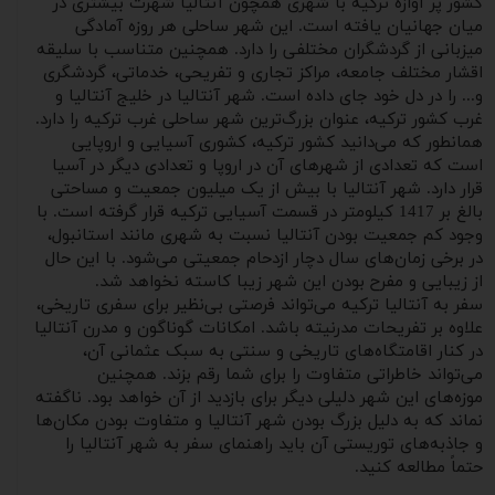
کشور پر آوازه ترکیه با شهری همچون آنتالیا شهرت بیشتری در
میان جهانیان یافته است. این شهر ساحلی هر روزه آمادگی
میزبانی از گردشگران مختلفی را دارد.‌ همچنین متناسب با سلیقه
اقشار مختلف جامعه، مراکز تجاری و تفریحی، خدماتی، گردشگری
و... را در دل خود جای داده است. شهر آنتالیا در خلیج آنتالیا و
غرب کشور ترکیه، عنوان بزرگ‌ترین شهر ساحلی غرب ترکیه را دارد.
همانطور که می‌دانید کشور ترکیه، کشوری آسیایی و اروپایی
است که تعدادی از شهرهای آن در اروپا و تعدادی دیگر در آسیا
قرار دارد. شهر آنتالیا با بیش از یک میلیون جمعیت و مساحتی
بالغ بر 1417 کیلومتر در قسمت آسیایی ترکیه قرار گرفته است. با
وجود کم جمعیت بودن آنتالیا نسبت به شهری مانند استانبول،
در برخی زمان‌های سال دچار ازدحام جمعیتی می‌شود. با این حال
از زیبایی و مفرح بودن این شهر زیبا کاسته نخواهد شد.
سفر به آنتالیا ترکیه می‌تواند فرصتی بی‌نظیر برای سفری تاریخی،
علاوه بر تفریحات مدرنیته باشد. امکانات گوناگون و مدرن آنتالیا
در کنار اقامتگاه‌های تاریخی و سنتی به سبک عثمانی آن،
می‌تواند خاطراتی متفاوت را برای شما رقم بزند. همچنین
موزه‌های این شهر دلیلی دیگر برای بازدید از آن خواهد بود. ناگفته
نماند که به دلیل بزرگ بودن شهر آنتالیا و متفاوت بودن مکان‌ها
و جاذبه‌های توریستی آن باید راهنمای سفر به شهر آنتالیا را
حتماً مطالعه کنید.