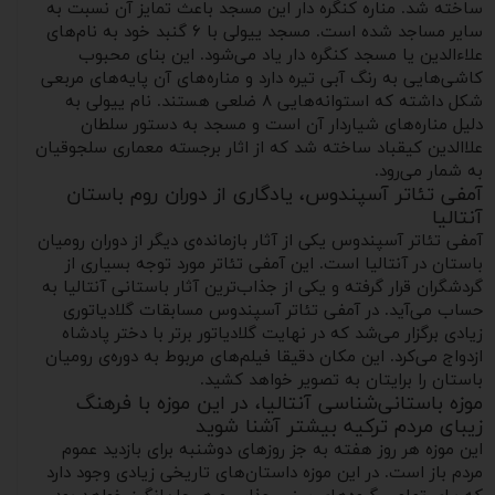
ساخته شد. مناره کنگره ‌دار این مسجد باعث تمایز آن نسبت به
سایر مساجد شده است. مسجد ییولی با ۶ گنبد خود به نام‌های
علاءالدین یا مسجد کنگره دار یاد می‌شود. این بنای محبوب
کاشی‌هایی به رنگ آبی تیره دارد و مناره‌های آن پایه‌های مربعی
شکل داشته که استوانه‌هایی ۸ ضلعی هستند. نام ییولی به
دلیل مناره‌های شیاردار آن است و مسجد به دستور سلطان
علاالدین کیقباد ساخته شد که از اثار برجسته معماری سلجوقیان
به شمار می‌رود.
آمفی تئاتر آسپندوس، یادگاری از دوران روم باستان
آنتالیا
آمفی تئاتر آسپندوس یکی از آثار بازمانده‌ی دیگر از دوران رومیان
باستان در آنتالیا است. این آمفی‌ تئاتر مورد توجه بسیاری از
گردشگران قرار گرفته و یکی از جذاب‌ترین آثار باستانی آنتالیا به
حساب می‌آید. در آمفی تئاتر آسپندوس مسابقات گلادیاتوری
زیادی برگزار می‌شد که در نهایت گلادیاتور برتر با دختر پادشاه
ازدواج می‌کرد. این مکان دقیقا فیلم‌های مربوط به دوره‌ی رومیان
باستان را برایتان به تصویر خواهد کشید.
موزه باستانی‌شناسی آنتالیا، در این موزه با فرهنگ
زیبای مردم ترکیه بیشتر آشنا شوید
این موزه هر روز هفته به جز روزهای دوشنبه برای بازدید عموم
مردم باز است. در این موزه داستان‌های تاریخی زیادی وجود دارد