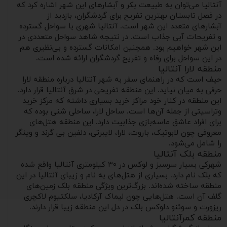
آنتالیا می‌توان به طبیعت بکر و آبشارهای این شهر اشاره کرد که
در فصل تابستان بهترین تفریح برای گردشگران، بازدید از
آبشارهای متعدد این شهر است. آنتالیا شهری با سواحل گسترده
و تفریحات آبی جذاب است. در نتیجه شاهد سواحل متعددی در
این شهر خواهیم بود. همچنین امکانات گسترده و بی‌نظیری هم
در این سواحل برای رفاه و تفریح گردشگران ارائه شده است.
منطقه لارا آنتالیا
حیف است که در راهنمای سفر به شهر آنتالیا درباره منطقه لارا
حرفی به میان نیاید. این منطقه تفریحی در شرق آنتالیا قرار دارد.
این منطقه در کنار خود مراکز خرید بسیاری داشته که مرکز خرید
وتراسیتی از جمله آن‌ها است. ساحل لارا، ساحلی شنی بوده که
برای افراد عاشق ماسه‌بازی جذابیت دارد. این منطقه هتل‌های
معروفی چون لابوتیک، باروت، لارا، لایبرتی، دلفین بی گرند و وینگر
را شامل می‌شود.
منطقه بلک آنتالیا
شهرکی بسیار سرسبز و لوکس در ۳۰ کیلومتری آنتالیا واقع شده
که بلک نام دارد. بسیاری از هتل‌های به نام و زیبای آنتالیا در این
منطقه ساخته شده‌اند. بزرگ‌ترین ویژگی منطقه بلک زمین‌های
گلف آن است. هتل‌هایی چون لیماک آرکادیا، سلکتیوم لاکچری
ریزورت و سوئنو دلوکس بلک در دل این منطقه زیبا قرار دارند.
منطقه کمرآنتالیا