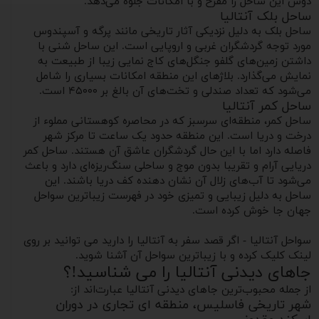
دوش این ساحل را مفرح و با امکانات جلوه می‌دهد.
ساحل بلک آنتالیا
ساحل بلک به دلیل نزدیکی آثار تاریخی مانند پرگه و آسپندوس
مورد توجه گردشگران غربی و اروپایی است. این ساحل شنی با
داشتن زمین‌های گلفو جنگل‌های کاج نمایی زیبا از طبیعت به
نمایش می‌گذارد. بلاژهای این منطقه امکانات بسیاری را شامل
می‌شود که تعداد صندلی و تخت‌های آن بالغ بر ۴۵۰۰۰ است.
ساحل کمر آنتالیا
ساحل کمر، منطقه‌ای سرسبز که در محاصره کوهستانی مملوء از
درخت و دریا است. این منطقه حدود یک ساعت تا مرکز شهر
فاصله دارد اما با این حال گردشگران عاشق آن هستند. ساحل کمر
دریایی آرام و تقریبا بدون موج و ساحلی سنگ‌ریزه‌ای دارد و باعث
می‌شود تا آب‌های زلال آن نشان دهنده کف دریا باشند. این
ساحل به دلیل زیبایی و تمیزی خود در فهرست زیباترین سواحل
جهان جا خوش کرده است.
سواحل آنتالیا - اگر قصد سفر به آنتالیا را دارید می توانید بر روی
لینک کلیک کرده و با زیباترین سواحل آن آشنا شوید.
جاهای دیدنی آنتالیا را می شناسید!؟
از جمله محبوب‌ترین جاهای دیدنی آنتالیا عبارت‌اند از:
شهر تاریخی فاسلیس، منطقه ای تجاری در دوران