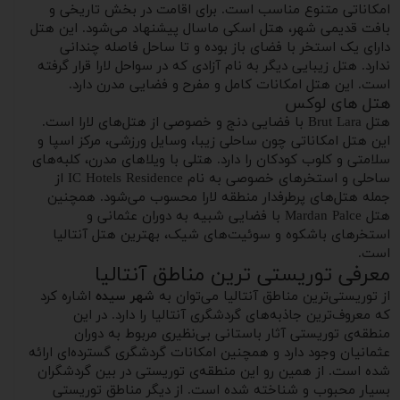
امکاناتی متنوع مناسب است. برای اقامت در بخش تاریخی و
بافت قدیمی شهر، هتل اسکی ماسال پیشنهاد می‌شود. این هتل
دارای یک استخر با فضای باز بوده و تا ساحل فاصله چندانی
ندارد. هتل زیبایی دیگر به نام آزادی که در سواحل لارا قرار گرفته
است. این هتل امکانات کامل و مفرح و فضایی مدرن دارد.
هتل‌ های لوکس
هتل Brut Lara با فضایی دنج و خصوصی از هتل‌های لارا است.
این هتل امکاناتی چون ساحلی زیبا، وسایل ورزشی، مرکز اسپا و
سلامتی و کلوب کودکان را دارد. هتلی با ویلاهای مدرن، کلبه‌های
ساحلی و استخرهای خصوصی به نام IC Hotels Residence از
جمله هتل‌های پرطرفدار منطقه لارا محسوب می‌شود. همچنین
هتل Mardan Palce با فضایی شبیه به دوران عثمانی و
استخرهای باشکوه و سوئیت‌های شیک، بهترین هتل آنتالیا
است.
معرفی توریستی ترین مناطق آنتالیا
از توریستی‌ترین مناطق آنتالیا می‌توان به
شهر سیده
اشاره کرد
که معروف‌ترین جاذبه‌های گردشگری آنتالیا را دارد. در این
منطقه‌ی توریستی آثار باستانی بی‌نظیری مربوط به دوران
عثمانیان وجود دارد و همچنین امکانات گردشگری گسترده‌ای ارائه
شده است. از همین رو این منطقه‌ی توریستی در بین گردشگران
بسیار محبوب و شناخته شده است. از دیگر مناطق توریستی