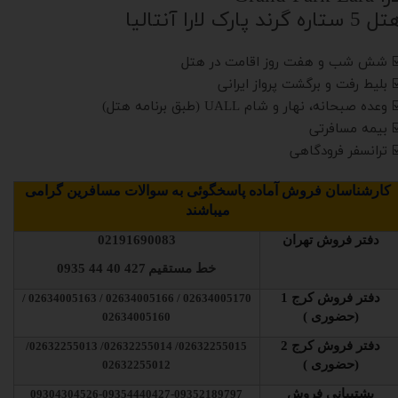
5 ستاره گرند پارک لارا آنتالیا
️ شش شب و هفت روز اقامت در هتل
️ بلیط رفت و برگشت پرواز ایرانی
 وعده صبحانه، نهار و شام UALL (طبق برنامه هتل)
️ بیمه مسافرتی
️ ترانسفر فرودگاهی
کارشناسان فروش آماده پاسخگوئی به سوالات مسافرین گرامی
میباشند
دفتر فروش تهران
02191690083
خط مستقیم
427 40 44 0935
دفتر فروش کرج 1
02634005170 / 02634005166 / 02634005163 /
(حضوری )
02634005160
دفتر فروش کرج 2
02632255015/ 02632255014/ 02632255013/
(حضوری )
02632255012
پشتیبانی فروش
09304304526-09354440427-09352189797