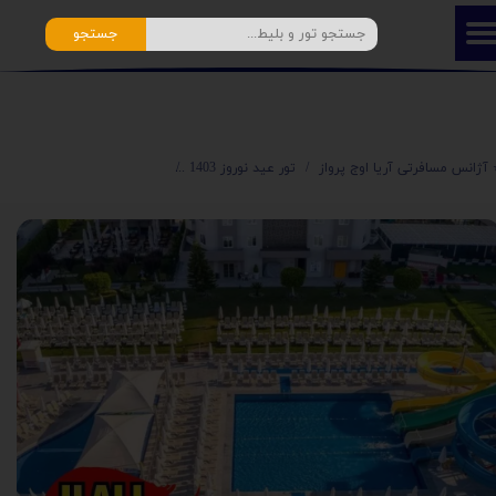
جستجو
️ آژانس مسافرتی آریا اوج پرواز
تور عید نوروز 1403
آفر ویژه تور لحظه آخری آنتالیا هتل گرن