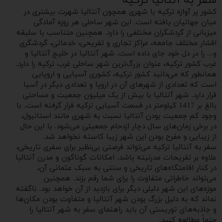
سفر به آنتالیا ترکیه
کشور پر آوازه ترکیه با شهری همچون آنتالیا شهرت بیشتری در
میان جهانیان یافته است. این شهر ساحلی هر روزه آمادگی
میزبانی از گردشگران مختلفی را دارد.‌ همچنین متناسب با سلیقه
اقشار مختلف جامعه، مراکز تجاری و تفریحی، خدماتی، گردشگری
و... را در دل خود جای داده است. شهر آنتالیا در خلیج آنتالیا و
غرب کشور ترکیه، عنوان بزرگ‌ترین شهر ساحلی غرب ترکیه را دارد.
همانطور که می‌دانید کشور ترکیه، کشوری آسیایی و اروپایی
است که تعدادی از شهرهای آن در اروپا و تعدادی دیگر در آسیا
قرار دارد. شهر آنتالیا با بیش از یک میلیون جمعیت و مساحتی
بالغ بر 1417 کیلومتر در قسمت آسیایی ترکیه قرار گرفته است. با
وجود کم جمعیت بودن آنتالیا نسبت به شهری مانند استانبول،
در برخی زمان‌های سال دچار ازدحام جمعیتی می‌شود. با این حال
از زیبایی و مفرح بودن این شهر زیبا کاسته نخواهد شد.
سفر به آنتالیا ترکیه می‌تواند فرصتی بی‌نظیر برای سفری تاریخی،
علاوه بر تفریحات مدرنیته باشد. امکانات گوناگون و مدرن آنتالیا
در کنار اقامتگاه‌های تاریخی و سنتی به سبک عثمانی آن،
می‌تواند خاطراتی متفاوت را برای شما رقم بزند. همچنین
موزه‌های این شهر دلیلی دیگر برای بازدید از آن خواهد بود. ناگفته
نماند که به دلیل بزرگ بودن شهر آنتالیا و متفاوت بودن مکان‌ها
و جاذبه‌های توریستی آن باید راهنمای سفر به شهر آنتالیا را
حتماً مطالعه کنید.