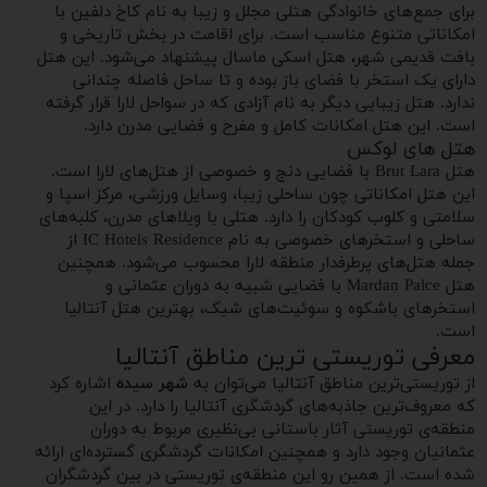
برای جمع‌های خانوادگی هتلی مجلل و زیبا به نام کاخ دلفین با
امکاناتی متنوع مناسب است. برای اقامت در بخش تاریخی و
بافت قدیمی شهر، هتل اسکی ماسال پیشنهاد می‌شود. این هتل
دارای یک استخر با فضای باز بوده و تا ساحل فاصله چندانی
ندارد. هتل زیبایی دیگر به نام آزادی که در سواحل لارا قرار گرفته
است. این هتل امکانات کامل و مفرح و فضایی مدرن دارد.
هتل‌ های لوکس
هتل Brut Lara با فضایی دنج و خصوصی از هتل‌های لارا است.
این هتل امکاناتی چون ساحلی زیبا، وسایل ورزشی، مرکز اسپا و
سلامتی و کلوب کودکان را دارد. هتلی با ویلاهای مدرن، کلبه‌های
ساحلی و استخرهای خصوصی به نام IC Hotels Residence از
جمله هتل‌های پرطرفدار منطقه لارا محسوب می‌شود. همچنین
هتل Mardan Palce با فضایی شبیه به دوران عثمانی و
استخرهای باشکوه و سوئیت‌های شیک، بهترین هتل آنتالیا
است.
معرفی توریستی ترین مناطق آنتالیا
از توریستی‌ترین مناطق آنتالیا می‌توان به
شهر سیده
اشاره کرد
که معروف‌ترین جاذبه‌های گردشگری آنتالیا را دارد. در این
منطقه‌ی توریستی آثار باستانی بی‌نظیری مربوط به دوران
عثمانیان وجود دارد و همچنین امکانات گردشگری گسترده‌ای ارائه
شده است. از همین رو این منطقه‌ی توریستی در بین گردشگران