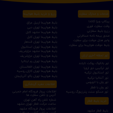
خدمات و مدارک سفارت
رزرو و خرید بلیط هواپیما
پیکاپ ویزا کانادا
بلیط هواپیما اربیل عراق
وقت سفارت فوری
بلیط هواپیما تهران دبی
رزرو بلیط سفارتی
بلیط هواپیما مشهد کابل
صدور بیمه نامه مسافرتی
بلیط هواپیما تهران کابل
واچر هتل موقت برای سفارت
بلیط هواپیما تهران قندهار
بلیط موقت هواپیما برای سفارت
بلیط هواپیما تهران استانبول
بلیط هواپیما مشهد مزارشریف
تور لحظه آخری ارزان
بلیط هواپیما تهران مزارشریف
بلیط هواپیما تهران رم ایتالیا
تور بانکوک پوکت تایلند
بلیط هواپیما تهران افغانستان
تور ترکیبی دور اروپا
بلیط هواپیما تهران کازان روسیه
تور استانبول ترکیه
بلیط هواپیما تهران باکو آذربایجان
تور آنتالیا ترکیه
تور وان با اتوبوس
اطلاعات مفید گردشگری
تور وان با قطار
اطلاعات پرواز فرودگاه امام خمینی
تور مسکو سنت پترزبورگ روسیه
آدرس و تلفن سفارت ها
شماره تلفن راه آهن تهران
خرید بلیط قطار
ساعت حرکت قطار تهران مشهد
اطلاعات پرواز فرودگاه مشهد
بلیط قطار مشهد
آدرس و تلفن آژانس مسافرتی