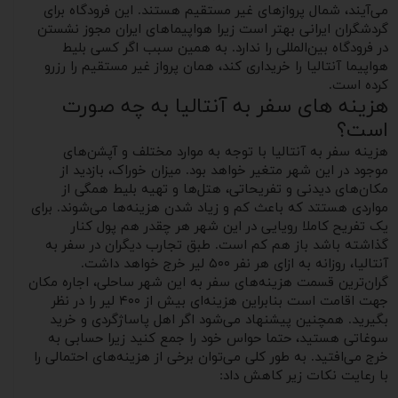
می‌آیند، شمال پروازهای غیر مستقیم هستند. این فرودگاه برای
گردشگران ایرانی بهتر است زیرا هواپیماهای ایران مجوز نشستن
در فرودگاه بین‌المللی را ندارد. به همین سبب اگر کسی بلیط
هواپیما آنتالیا را خریداری کند، همان پرواز غیر مستقیم را رزرو
کرده است.
هزینه های سفر به آنتالیا به چه صورت
است؟
هزینه سفر به آنتالیا با توجه به موارد مختلف و آپشن‌های
موجود در این شهر متغیر خواهد بود. میزان خوراک، بازدید از
مکان‌های دیدنی و تفریحاتی، هتل‌ها و تهیه بلیط همگی از
مواردی هستتد که باعث کم و زیاد شدن هزینه‌ها می‌شوند. برای
یک تفریح کاملا رویایی در این شهر هر چقدر هم پول کنار
گذاشته باشد باز هم کم است. طبق تجارب دیگران در سفر به
آنتالیا، روزانه به ازای هر نفر ۵۰۰ لیر خرج خواهد داشت.
گران‌ترین قسمت هزینه‌های سفر به این شهر ساحلی، اجاره مکان
جهت اقامت است بنابراین هزینه‌ای بیش از ۴۰۰ لیر را در نظر
بگیرید. همچنین پیشنهاد می‌شود اگر اهل پاساژگردی و خرید
سوغاتی هستید، حتما حواس خود را جمع کنید زیرا حسابی به
خرج می‌افتید. به طور کلی می‌توان برخی از هزینه‌های احتمالی را
با رعایت نکات زیر کاهش داد: