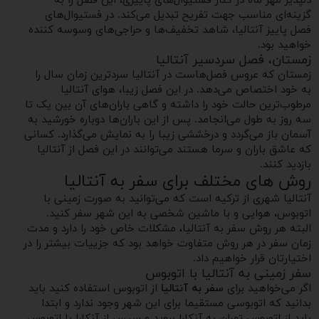
دلپذیر مهر ماه در کنار فستیوال‌های پاییزی، این فصل را به
گزینه‌ای مناسب جهت تفریح تبدیل می‌کند. در فستیوال‌های
فصل پاییز آنتالیا، شاهد تخفیف‌ها و حراجی‌های وسوسه‌ کننده
خواهید بود.
زمستان، فصل سردسیر آنتالیا
زمستان که عروس فصل‌هاست در آنتالیا سردترین زمان سال را
به خود اختصاص می‌دهد. در این فصل زیبا، هوای آنتالیا
مرطوب‌ترین حالت خود را داشته و گاهی‌ باران‌های آن بین یک تا
سه روز به طول می‌انجامد. پس از این باران‌ها دوباره خورشید به
آسمان باز می‌گردد و درخششی زیبا را به نمایش می‌گذارد. کسانی
که عاشق باران و سرما هستند می‌توانند در این فصل از آنتالیا
بازدید کنند.
روش های مختلف برای سفر به آنتالیا
آنتالیا شهری از ترکیه است که می‌توانید به صورت زمینی با
اتوبوس، هوایی و با ماشین شخصی به این شهر سفر کنید.
البته هر روش سفر به آنتالیا، مشکلات خاص خود را دارد و مدت
زمان سفر در هر روش متفاوت خواهد بود که جزییات بیشتر را در
اختیارتان قرار خواهیم داد.
سفر زمینی به آنتالیا با اتوبوس
اگر می‌خواهید برای
سفر به آنتالیا
از اتوبوس استفاده کنید باید
بدانید که اتوبوسی مستقیما برای این شهر وجود ندارد و ابتدا
باید از اتوبوس تهران به آنکارا بروید و سپس از آنکارا با اتوبوس