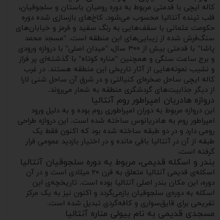
کاله ایچی با قدمتی مربوط به دوره رومیان باستان و سلجوقیان،
قلب تپنده آنتالیا محسوب می‌شود. کاخ‌های بازسازی شده دوره
حکومت عثمانی با سقف‌هایی به رنگ سفید و قرمز و خیابان‌های
سنگ‌فرش شده از زیبایی‌های این منطقه است. "مسجد محمد
پاشا" با قدمتی بیش از ۳۰۰ سال، "میدان اصلی" با دروازه ورودی
و برج ساعت سنگی و همچنین "مناره کوتاه" با گذشته‌ای پر فراز
و نشیب نمونه‌هایی از آثار تاریخی این منطقه هستند. در غرب
کاله ایچی ساحل صخره‌ای کنیالتی و در شرق آن ساحل شنی لارا
از دیگر جذابیت‌های گردشگری منطقه به شمار می‌روند.
دروازه هادریان امپراطور روم آنتالیا
این دروازه مربوط به دوران امپراطوری روم بوده و به دلیل ورود
امپراطور روم به هادریانوس ساخته شده است. این دروازه طراحی
رومی دارد و در دو طبقه ساخته شده بود که اکنون فقط یک
طبقه از آن در آنتالیا باقی مانده و در اختیار بازدید عمومی قرار
گرفته است.
بندر و اسکله قدیمی، مربوط به دوره سلجوقیان آنتالیا
اسکله‌ی قدیمی آنتالیا متعلق به قرن ۲۰ میلادی است و در آن
دوره، این مکان بندر اصلی آنتالیا بوده است. تاریخچه‌ی این
اسکله به دوره‌ی سلجوقیان بازمی‌گردد و اکنون نیز به یک مرکز
تفریحی برای قایق‌سواری و کافه‌گردی تبدیل شده است.
مسجدی قدیمی به نام ییولی مناره آنتالیا