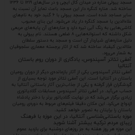
مسجد ییولی مناره در میدان کال ایچی و در سال‌های ۱۲۱۹ تا ۱۲۳۶
ساخته شد. مناره کنگره ‌دار این مسجد باعث تمایز آن نسبت به
سایر مساجد شده است. مسجد ییولی با ۶ گنبد خود به نام‌های
علاءالدین یا مسجد کنگره دار یاد می‌شود. این بنای محبوب
کاشی‌هایی به رنگ آبی تیره دارد و مناره‌های آن پایه‌های مربعی
شکل داشته که استوانه‌هایی ۸ ضلعی هستند. نام ییولی به
دلیل مناره‌های شیاردار آن است و مسجد به دستور سلطان
علاالدین کیقباد ساخته شد که از اثار برجسته معماری سلجوقیان
به شمار می‌رود.
آمفی تئاتر آسپندوس، یادگاری از دوران روم باستان
آنتالیا
آمفی تئاتر آسپندوس یکی از آثار بازمانده‌ی دیگر از دوران رومیان
باستان در آنتالیا است. این آمفی‌ تئاتر مورد توجه بسیاری از
گردشگران قرار گرفته و یکی از جذاب‌ترین آثار باستانی آنتالیا به
حساب می‌آید. در آمفی تئاتر آسپندوس مسابقات گلادیاتوری
زیادی برگزار می‌شد که در نهایت گلادیاتور برتر با دختر پادشاه
ازدواج می‌کرد. این مکان دقیقا فیلم‌های مربوط به دوره‌ی رومیان
باستان را برایتان به تصویر خواهد کشید.
موزه باستانی‌شناسی آنتالیا، در این موزه با فرهنگ
زیبای مردم ترکیه بیشتر آشنا شوید
این موزه هر روز هفته به جز روزهای دوشنبه برای بازدید عموم