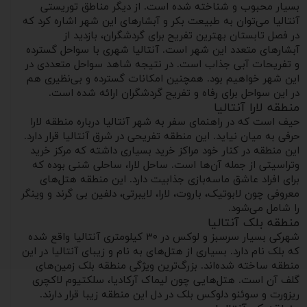
بسیار محبوب و شناخته شده است. از دیگر مناطق توریستی
آنتالیا می‌توان به طبیعت بکر و آبشارهای این شهر اشاره کرد که
در فصل تابستان بهترین تفریح برای گردشگران، بازدید از
آبشارهای متعدد این شهر است. آنتالیا شهری با سواحل گسترده
و تفریحات آبی جذاب است. در نتیجه شاهد سواحل متعددی در
این شهر خواهیم بود. همچنین امکانات گسترده و بی‌نظیری هم
در این سواحل برای رفاه و تفریح گردشگران ارائه شده است.
منطقه لارا آنتالیا
حیف است که در راهنمای سفر به شهر آنتالیا درباره منطقه لارا
حرفی به میان نیاید. این منطقه تفریحی در شرق آنتالیا قرار دارد.
این منطقه در کنار خود مراکز خرید بسیاری داشته که مرکز خرید
وتراسیتی از جمله آن‌ها است. ساحل لارا، ساحلی شنی بوده که
برای افراد عاشق ماسه‌بازی جذابیت دارد. این منطقه هتل‌های
معروفی چون لابوتیک، باروت، لارا، لایبرتی، دلفین بی گرند و وینگر
را شامل می‌شود.
منطقه بلک آنتالیا
شهرکی بسیار سرسبز و لوکس در ۳۰ کیلومتری آنتالیا واقع شده
که بلک نام دارد. بسیاری از هتل‌های به نام و زیبای آنتالیا در این
منطقه ساخته شده‌اند. بزرگ‌ترین ویژگی منطقه بلک زمین‌های
گلف آن است. هتل‌هایی چون لیماک آرکادیا، سلکتیوم لاکچری
ریزورت و سوئنو دلوکس بلک در دل این منطقه زیبا قرار دارند.