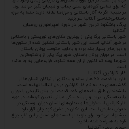
مردم باز است. در این موزه داستان‌های تاریخی زیادی وجود دارد
که برای تمامی گروه‌های سنی جذاب و هیجان‌انگیز خواهد بود.
در نتیجه اگر به آثار باستانی و موزه‌ها علاقه‌ دارید حتما به موزه
باستانی‌شناسی آنتالیا سر بزنید.
پرگا، باشکوه ترین شهر در دوره امپراطوری رومیان
آنتالیا
شهر باستانی پرگا یکی از بهترین مکان‌های توریستی و باستانی
در شهر آنتالیا است. این شهر باستانی تشکیل شده از ستون‌ها
و دیوارهای بسیار بلند بوده و یادآورد حکومت یونان باستان
است. در دوران یونان باستان، شهر پرگا یکی از باشکوه‌ترین
شهرها بوده که اکنون از آن همه شکوه، خرابه‌هایی به جا مانده
است.
غار کارائین آنتالیا
غاری با قدمت ۲۵ هزار ساله و یادگاری از نیاکان انسان‌ها از
گذشته‌های دور به نام غار کارائین در دل آنتالیا نهفته است.
دانشمندان طبق یافته‌های خود، قدمت این بنای تاریخی را دوران
پارینه‌سنگی زیرین و پارینه‌سنگی میانی تعیین کرده‌اند. در موزه
غار کارائین استخوان‌ها و دندان‌های انسان دوران نوسنگی در
معرض نمایش است. این مکان در مشرق کوه چان قرار دارد.
پیشنهاد می‌شود برای بازدید از قسمت‌های عمیق‌تر این غار، چراغ
قوه به همراه داشته باشید.
حمام رومی آنتالیا