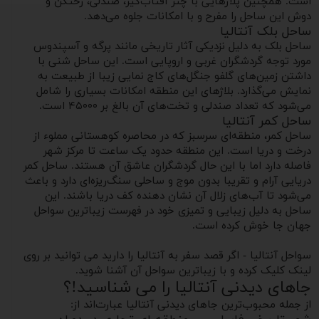
است. همچنین پلاژهایی با چتر آفتاب‌گیر، صندلی، رختکن و
دوش این ساحل را مفرح و با امکانات جلوه می‌دهد.
ساحل بلک آنتالیا
ساحل بلک به دلیل نزدیکی آثار تاریخی مانند پرگه و آسپندوس
مورد توجه گردشگران غربی و اروپایی است. این ساحل شنی با
داشتن زمین‌های گلفو جنگل‌های کاج نمایی زیبا از طبیعت به
نمایش می‌گذارد. بلاژهای این منطقه امکانات بسیاری را شامل
می‌شود که تعداد صندلی و تخت‌های آن بالغ بر ۴۵۰۰۰ است.
ساحل کمر آنتالیا
ساحل کمر، منطقه‌ای سرسبز که در محاصره کوهستانی مملوء از
درخت و دریا است. این منطقه حدود یک ساعت تا مرکز شهر
فاصله دارد اما با این حال گردشگران عاشق آن هستند. ساحل کمر
دریایی آرام و تقریبا بدون موج و ساحلی سنگ‌ریزه‌ای دارد و باعث
می‌شود تا آب‌های زلال آن نشان دهنده کف دریا باشند. این
ساحل به دلیل زیبایی و تمیزی خود در فهرست زیباترین سواحل
جهان جا خوش کرده است.
سواحل آنتالیا - اگر قصد سفر به آنتالیا را دارید می توانید بر روی
لینک کلیک کرده و با زیباترین سواحل آن آشنا شوید.
جاهای دیدنی آنتالیا را می شناسید!؟
از جمله محبوب‌ترین جاهای دیدنی آنتالیا عبارت‌اند از: