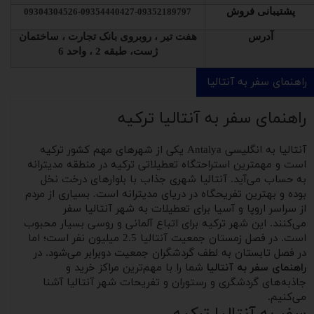
پشتیبانی فروش
09304304526-09354440427-09352189797
آدرس
هفت تیر ، روبروی بانک تجارت ، ساختمان
ژست، طبقه 2 ، واحد 6
راهنمای سفر به آنتالیا
راهنمای سفر به آنتالیا ترکیه
آنتالیا به انگلیسی Antalya یکی از شهرهای مهم کشور ترکیه
است و مهمترین استراحتگاه تعطیلاتی ترکیه در منطقه مدیترانه
به حساب می‌آید. آنتالیا شهری جذاب با بلوارهای درخت نخل
بوده و بهترین تفریحگاه در دریای مدیترانه است. بسیاری از مردم
از سراسر اروپا و آسیا برای تعطیلات به شهر آنتالیا سفر
می‌کنند. این شهر ترکیه برای اتباع آلمانی و روسی بسیار محبوب
است. در فصل زمستان جمعیت آنتالیا 2.5 میلیون نفر است؛ اما
در فصل تابستان به لطف گردشگران جمعیت دوبرابر می‌شود. در
راهنمای سفر به آنتالیا
شما را با مهم‌ترین مراکز خرید و
جاذبه‌های گردشگری و رستوران و تفریحات شهر آنتالیا آشنا
می‌کنیم.