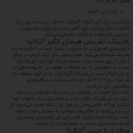
همین نام قرار دارد.
پارک آبی آکوالند
بزرگ‌ترین پارک آبی آنتالیا آکوالند نام دارد. تفریحات این پارک
شامل استخر، وسایل بازی، کافی شاپ، رستوران، موسیقی،
سرزمین دلفین‌ها و مسابقات تفریحی می‌شود.
رفتینگ، تفریحی هیجان انگیز آنتالیا
قایق‌سواری که ورزشی با محبوبیت بسیار است در آنتالیا به نام
رفتینگ شناخته می‌شود. فعالیت‌های مثل شنا، گردش در جنگل
و پرش از روی صخره نیز در دسته رفتینگ قرار دارد. تور رفتینگ
شما را به منطقه‌ای به نام مانوگات خواهد برد که رودخانه‌ای در
نزدیکی آنتالیاست. در رفتینگ، گردشگران به دو گروه مختلف که
هر گروه بین ۲ تا ۱۲ نفر دارد، تقسیم شده و در قایق‌های
مخصوص جای می‌گیرند.
نکته حائز اهمیت در رفتینگ این است که موبایلتان را با خود
نبرید. در تور رفتینگ نگران عکس و فیلم برای ثبت خاطرات خود
نباشید چرا که عکاس‌هایی در طول تور با شما همراه می‌شوند. از
این رو می‌توانید از عکاس‌ها بخواهید تا سفارش شما را انجام
دهند. توجه داشته باشید که در این تور کفش‌های پلاستیکی
گزینه مناسب‌تری نسبت به کفش‌های دیگر هستند.
سافاری با جیپ آنتالیا