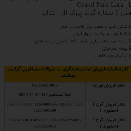
 Grand Park Lara
5 ستاره گرند پارک لارا آنتالیا
️ شش شب و هفت روز اقامت در هتل
️ بلیط رفت و برگشت پرواز ایرانی
 وعده صبحانه، نهار و شام UALL (طبق برنامه هتل)
️ بیمه مسافرتی
️ ترانسفر فرودگاهی
کارشناسان فروش آماده پاسخگوئی به سوالات مسافرین گرامی
میباشند
دفتر فروش تهران
02191690083
خط مستقیم
427 40 44 0935
دفتر فروش کرج 1
02634005170 / 02634005166 / 02634005163 /
(حضوری )
02634005160
دفتر فروش کرج 2
02632255015/ 02632255014/ 02632255013/
(حضوری )
02632255012