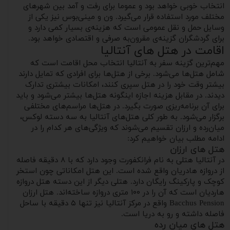
انتخاب خوبی خواهد بود و عموما برای رفت و آمد بین شهرهای
مختلف مورد استفاده قرار می‌گیرد. ون و مینی‌بوس نیز یکی از
وسایل حمل و نقل عمومی است که هزینه‌ی بسیار کمی دارد و
برای گردشگران گزینه‌ی مقرون‌به صرفی و اقتصادی خواهد بود.
اقامت در هتل های آنتالیا
مهم‌ترین گزینه سفر به آنتالیا انتخاب محل اقامت است که
شامل هتل‌ها می‌شود. برخی از هتل‌ها برای افرادی که تمایل دارند
بیشتر وقت خود را در هتل سپری کنند، امکانات بیشتری تدارک
دیدند. در مقابل هزینه اجازه اینگونه هتل‌ها بیشتر می‌شود و باید
برای آن برنامه‌ریزی صورت بگیرد. در هتل‌ها مراسم‌های مختلفی
برگزار می‌شود. به طور کلی هتل‌های آنتالیا به سه دسته لوکس،
میان‌رده و ارزان تقسیم می‌شوند که ویژگی‌های هر کدام را در
ادامه مطلب بیان خواهیم کرد:
هتل‌ های ارزان
در آنتالیا هتلی به نام فرانکفورت وجود دارد که با ۸ دقیقه فاصله
از دروازه هادریان واقع شده است. این هتل امکاناتی چون استخر
کوچک و پارکینگ رایگان دارد. هتلی دیگر از این دسته هتل دروازه
هاردیان است که آن را در ۱۰۰ متری دروازه ساخته‌اند. هتل ارزان
Bacchus Pension واقع در مرکز آنتالیا نیز تنها ۵ دقیقه با ساحل
فاصله داشته و رو به دریا است.
هتل های میان‌ رده