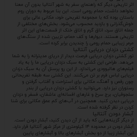
اثر تاریخی دیگر که راهنمای سفر به شهر آنتالیا بدون آن معنا
نخواهد داشت، حمام رومی است. این بنا مربوط به دوران روم
باستان بوده که با مجموعه تفریحی خود، مکانی عالی برای
خوش‌گذرانی و بازدید محسوب می‌شود. بخش‌های مختلفی از
جمله اتاق سرد، اتاق گرم و اتاق خنک از قسمت‌های این اثر
تاریخی هستند. دیوارها و کف حمام، تزیین شده از سنگ‌های
مرمر زیبایی حمام رومی را چندیدن برابر کرده است.
کشتی دزدان دریایی آنتالیا
تور کشتی دزدان دریایی فرصت دیدار از دریای مدیترانه را به شما
می‌دهد. طراحی این کشتی به سبک دزدان دریایی ما را به یاد
فیلم‌های هالیوودی می‌اندازد. از این رو پرسنل آن به سبک دزدان
دریایی لباس فرم بر تن می‌کنند. این کشتی سه طبقه تفریحاتی
چون رقص و آهنگ، مکانی برای استراحت و آفتاب گرفتن و
رستوران نیز دارد. می‌توانید با کشتی دزدان دریایی از بندر
سلجوقیان، برج سرخ و غارهای افسانه‌ای عاشقان، فسفر و دزدان
دریایی دیدن کنید. همچنین در آب‌های کم عمق مکانی برای شنا
کردن در نظر گرفته شده است.
آبشار دودن آنتالیا
از دیگر گزینه‌هایی که باید از آن دیدن کنید، آبشار دودن است.
آبشار دودن در محدوده ۱۴ کیلومتری از مرکز شهر آنتالیا قرار دارد.
این آبشار زیبا از دو بخش آبشارهای بالا و آبشارهای پایین