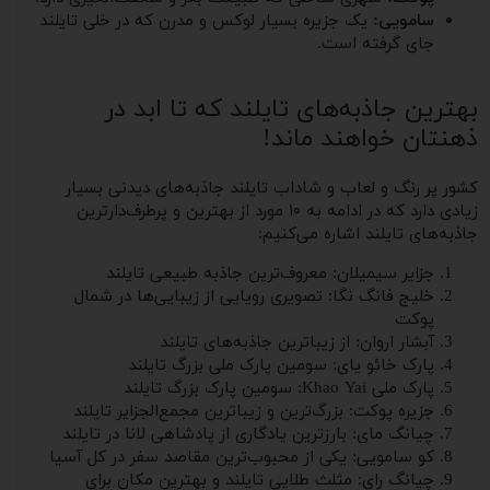
سامویی:
یک جزیره بسیار لوکس و مدرن که در خلی تایلند
جای گرفته است.
بهترین جاذبه‌های تایلند که تا ابد در
ذهنتان خواهند ماند!
کشور پر رنگ و لعاب و شاداب تایلند جاذبه‌های دیدنی بسیار
زیادی دارد که در ادامه به ۱۰ مورد از بهترین و پرطرف‌دارترین
جاذبه‌های تایلند اشاره می‌کنیم:
جزایر سیمیلان: معروف‌ترین جاذبه طبیعی تایلند
خلیج فانگ نگا: تصویری رویایی از زیبایی‌ها در شمال
پوکت
آبشار اروان: از زیباترین جاذبه‌های تایلند
پارک خائو یای: سومین پارک ملی بزرگ تایلند
پارک ملی Khao Yai: سومین پارک بزرگ تایلند
جزیره پوکت: بزرگ‌ترین و زیباترین مجمع‌الجزایر تایلند
چیانگ مای: بارزترین یادگاری از پادشاهی لانا در تایلند
کو سامویی: یکی از محبوب‌ترین مقاصد سفر در کل آسیا
چیانگ رای: مثلث طلایی تایلند و بهترین مکان برای