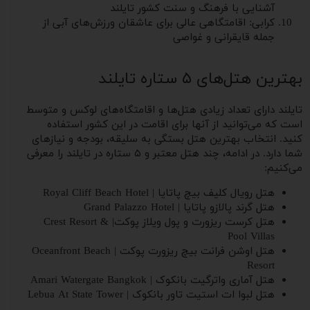
آشنایی با فرهنگ و سنت کشور تایلند
کرابی: اقامتگاهی عالی برای عاشقان ورزش‌های آبی از
جمله قایقرانی و غواصی
بهترین هتل‌های ۵ ستاره تایلند
تایلند دارای تعداد زیادی هتل‌ها و اقامتگاه‌های لوکس و متوسط
است که می‌توانید از آنها برای اقامت در این کشور استفاده
کنید. انتخاب بهترین هتل بستگی به سلیقه‌، بودجه و نیازهای
شما دارد. در ادامه، چند هتل معتبر و ۵ ستاره در تایلند را معرفی
می‌کنیم:
هتل رویال کلیف بیچ پاتایا | Royal Cliff Beach Hotel
هتل گرند پالازو پاتایا | Grand Palazzo Hotel
هتل کرست ریزورت و پول ویلاز پوکت| Crest Resort &
Pool Villas
هتل اوشن فرانت بیچ ریزورت پوکت | Oceanfront Beach
Resort
هتل آماری واترگیت بانکوک | Amari Watergate Bangkok
هتل لبوا ات استیت تاور بانکوک | Lebua At State Tower