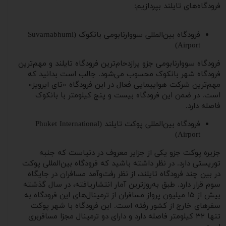
فرودگاه‌های تایلند بپردازیم:
فرودگاه بین‌المللی سووارنابومی بانکوک (Suvarnabhumi
Airport)
فرودگاه سووارنابومی جزو پرازدحام‌ترین فرودگاه تایلند و مهم‌ترین
فرودگاه شهر بانکوک محسوب می‌شود. جالب است بدانید که
مهم‌ترین شرکت هواپیمایی فعال در این فرودگاه «تای ایرویز»
است. در ضمن این فرودگاه بیست و پنج کیلومتر با بانکوک
فاصله دارد.
فرودگاه بین‌المللی پوکت تایلند (Phuket International
Airport)
جزیره پوکت جزو یکی از جزایر معروف در دنیاست که جنبه
توریستی دارد. در نظر داشته باشید که فرودگاه بین‌المللی پوکت
در بین چند فرودگاه تایلند، از نظر رفت‌و‌آمد مسافران در جایگاه
سوم قرار دارد. طبق به‌روزترین آمار انتشاریافته، در سال گذشته
بیش از ۱۵ میلیون پرواز مسافران از ترمینال‌های این فرودگاه به
سفرهای خارج از کشور رفته است. این فرودگاه با شهر پوکت
تنها ۳۲ کیلومتر فاصله دارد و دارای دو ترمینال مجزا مسافربری