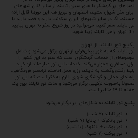
فصل‌های پر گردشگر یا های سیزن تایلند از سایر کلان ‌شهرهای
ایران مثل شیراز، مشهد، اصفهان و تبریز هم این تورها قابل ‌ارائه
هستند. اگر در سایر شهرهای ایران سکونت دارید و قصد دارید با
تور تایلند سفر کنید، می‌توانید در روز شروع سفر به تهران بیایید
و از تهران راهی تایلند زیبا شوید.
پکیج تور تایلند از تهران
تور تایلند که به طور پیش‌فرض از تهران برگزار می‌شود و شامل
مجموعه‌ای از خدمات گردشگری است که سفر به این کشور را
برای مسافران هموار می‌کند. خدمات این تور عبارت‌اند از: خرید
بلیط رفت‌وبرگشت به تایلند، رزرو محل اقامت، ترانسفر فرودگاهی،
راهنمای محلی و گردشگری شهری. لازم به ذکر است که این تور
معمولاً به‌صورت ترکیبی برگزار می‌شود و مدت تور تایلند بین یک
هفته تا ۱۴ متغیر است.
پکیج تور تایلند
به شکل‌های زیر برگزار می‌شود:
تور تایلند (۷ شب)
تور بانکوک + پاتایا (۷ شب)
تور پوکت + بانکوک (۱۰ شب)
تور پوکت (۷ شب)