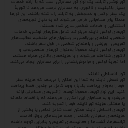
تور لوکس تایلند، یک نوع تور مسافرتی است که با ارائه خدمات
بسیار باکیفیت و لاکچری، به مسافران فرصت می‌دهد تا تجربهٔ
یک سفر لوکس و لذت‌بخش به تایلند را داشته باشند. این تورها
عمدتاً برای مسافرانی طراحی می‌شوند که به دنبال تجربه‌های
استثنایی و خدمات شخصی‌سازی شده هستند.
تورهای لوکس تایلند می‌توانند شامل هتل‌های لوکس، خدمات
شخصی، غذاهای بین‌المللی در رستوران‌های منتخب، فعالیت‌های
تفریحی - ورزشی و راهنمای شخصی در طول سفر باشند.
تورهای لوکس تایلند معمولاً به‌عنوان تورهای منحصربه‌فرد و
لاکچری شناخته می‌شوند و با هزینه‌های بالاتری همراه هستند،
اما تجربهٔ لوکس و فراموش‌نشدنی را برای مسافران ایجاد می‌کنند.
تور اقساطی تایلند
تور قسطی تایلند به شما این امکان را می‌دهد که هزینه سفر
خود را به‌جای پرداخت یک‌باره وجه کامل، در چندین قسط پرداخت
کنید. این نوع تورها، معمولاً توسط آژانس‌های مسافرتی ارائه
می‌شود و به مسافران این امکان را می‌دهند که با اقساط ماهانه
یا هفتگی هزینه تور تایلند خود را تسویه کنند.
تورهای اقساطی تایلند ممکن است شامل تمامی یا بخشی از
هزینه‌های سفرتان باشند، از جمله هزینه‌های پرواز، اقامت،
ترانسفرها، گشت‌ها و فعالیت‌های تفریحی؛ بنابراین توجه داشته
باشید که هر تور قسطی ممکن است شرایط مختلفی از جمله