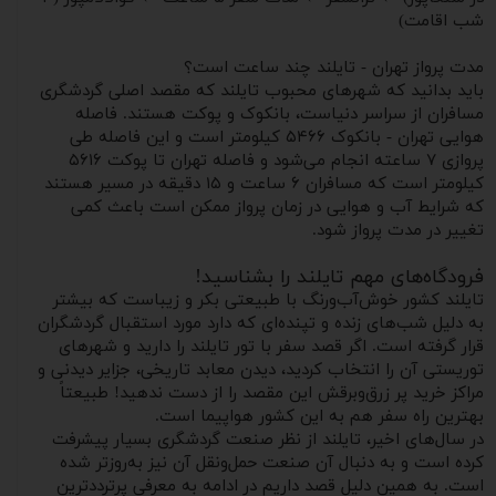
شب اقامت)
مدت پرواز تهران - تایلند چند ساعت است؟
باید بدانید که شهرهای محبوب تایلند که مقصد اصلی گردشگری
مسافران از سراسر دنیاست، بانکوک و پوکت هستند. فاصله
هوایی تهران - بانکوک ۵۴۶۶ کیلومتر است و این فاصله طی
پروازی ۷ ساعته انجام می‌شود و فاصله تهران تا پوکت ۵۶۱۶
کیلومتر است که مسافران ۶ ساعت و ۱۵ دقیقه در مسیر هستند
که شرایط آب ‌و هوایی در زمان پرواز ممکن است باعث کمی
تغییر در مدت پرواز شود.
فرودگاه‌های مهم تایلند را بشناسید!
تایلند کشور خوش‌آب‌ورنگ با طبیعتی بکر و زیباست که بیشتر
به دلیل شب‌های زنده و تپنده‌ای که دارد مورد استقبال گردشگران
قرار گرفته است. اگر قصد سفر با تور تایلند را دارید و شهرهای
توریستی آن را انتخاب کردید، دیدن معابد تاریخی، جزایر دیدنی و
مراکز خرید پر زرق‌وبرقش این مقصد را از دست ندهید! طبیعتاً
بهترین راه سفر هم به این کشور هواپیما است.
در سال‌های اخیر، تایلند از نظر صنعت گردشگری بسیار پیشرفت
کرده است و به دنبال آن صنعت حمل‌ونقل آن نیز به‌روزتر شده
است. به همین دلیل قصد داریم در ادامه به معرفی پرترددترین