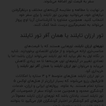
سفر به قیمت تور اضافه می‌شوند.
در نهایت با مطالعه و مقایسه گزینه‌های مختلف و درنظرگرفتن
نیازهای خود، می‌توانید بهترین تور تایلند را برای سفر خود
انتخاب کنید. همچنین، مشاوره با کارشناسان آریا اوج پرواز
می‌تواند به تصمیم‌گیری درست شما کمک کنند.
تور ارزان تایلند یا همان آفر تور تایلند
تورهای ارزان تایلند
، تورهایی هستند که با قیمت‌های
مناسب‌تری ارائه می‌شوند و از مزایای اقتصادی برخوردارند. شاید
در نگاه اول به نظر بیاید که تور تایلند نمی‌تواند ارزان باشد؛ اما با
تعدادی تغییر در آیتم‌های تور، هزینه‌ها تا حد زیادی کاهش
می‌یابد و می‌توان
تور ارزان تایلند
یا همان
آفر تور تایلند
را
خریداری کرد.
در تور ارزان تایلند هتل‌های متوسط ۲ و ۳ ستاره با امکانات
قابل‌قبول رزرو می‌شوند که بسیار ارزان‌تر از هتل‌های لوکس ۵
ستاره تمام هستند. به علاوه، پروازهای ایرانی و ارزان، خدمات
گردشگری محدود و همچنین مدت کوتاه سفر از خصوصیات آفر
تور تایلند است. یادتان باشد که تورهای ارزان تایلند معمولاً در
فصل‌های کم گردشگر در اختیار گردشگران قرار می‌گیرد تا بتوانند
از تخفیفات بیشتری برخوردار شوند.