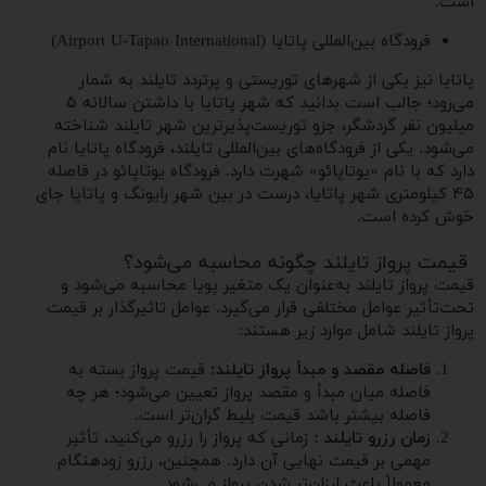
است.
فرودگاه بین‌المللی پاتایا (Airport U-Tapao International)
پاتایا نیز یکی از شهرهای توریستی و پرتردد تایلند به شمار
می‌رود؛ جالب است بدانید که شهر پاتایا با داشتن سالانه ۵
میلیون نفر گردشگر، جزو توریست‌پذیرترین شهر تایلند شناخته
می‌شود. یکی از فرودگاه‌های بین‌المللی تایلند، فرودگاه پاتایا نام
دارد که با نام «یوتاپائو» شهرت دارد. فرودگاه یوتاپائو در فاصله
۴۵ کیلومتری شهر پاتایا، درست در بین شهر رایونگ و پاتایا جای
خوش کرده است.
قیمت پرواز تایلند چگونه محاسبه می‌شود؟
قیمت پرواز تایلند به‌عنوان یک متغیر پویا محاسبه می‌شود و
تحت‌تأثیر عوامل مختلفی قرار می‌گیرد. عوامل تاثیرگذار بر قیمت
پرواز تایلند شامل موارد زیر هستند:
فاصله مقصد و مبدأ پرواز تایلند:
قیمت پرواز بسته به
فاصله میان مبدأ و مقصد پرواز تعیین می‌شود؛ هر چه
فاصله بیشتر باشد قیمت بلیط گران‌تر است.
زمان رزرو تایلند :
زمانی که پرواز را رزرو می‌کنید، تأثیر
مهمی بر قیمت نهایی آن دارد. همچنین، رزرو زودهنگام
معمولاً باعث ارزان‌تر شدن پرواز می‌شود.