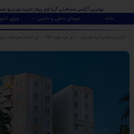
بهترین آژانس مسافرتی آریا اوج پرواز
|خرید تور،رزرو بلی
خانه
تورهای داخلی و خارجی
ویزای کشور
پیکاپ ویزای کانادا 🇨🇦
روسیه 🇷🇺
تور کانادا 🇨🇦
تور تایلند 🇹🇭
تور امارات 🇦🇪
تور گرجستان 🇬🇪
تور ارمنستان 🇦🇲
تور آذربایجان 🇿
تور هندوستان 🇳
تور آفریقای جنو
تور مالزی و سنگا
⭐️ آژانس مسافرتی آریا اوج پرواز
تور عید نوروز 1403
تور آنتالیا هتل رامادا ریزورت 