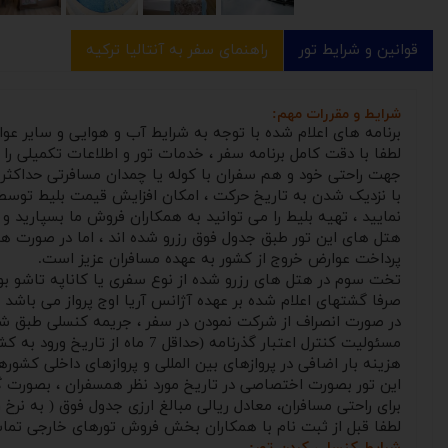
قوانین و شرایط تور
راهنمای سفر به آنتالیا ترکیه
شرایط و مقررات مهم:
برنامه های اعلام شده با توجه به شرایط آب و هوایی و سایر ع
لطفا با دقت کامل برنامه سفر ، خدمات تور و اطلاعات تکمیلی را
جهت راحتی خود و هم سفران با کوله یا چمدان مسافرتی حداکثر ۲۰ کیلوگرمی مسافرت نمائید.
با نزدیک شدن به تاریخ حرکت ، امکان افزایش قیمت بلیط توسط
نمایید ، تهیه بلیط را می توانید به همکاران فروش ما بسپارید و 
هتل های این تور طبق جدول فوق رزرو شده اند ، اما در صورت هرگ
پرداخت عوارض خروج از کشور به عهده مسافران عزیز است.
تخت سوم در هتل های رزرو شده از نوع سفری یا کاناپه تاشو بود
صرفا گشتهای اعلام شده بر عهده آژانس آریا اوج پرواز می باشد 
در صورت انصراف از شرکت نمودن در سفر ، جریمه کنسلی طبق شرای
مسئولیت کنترل اعتبار گذرنامه (حداقل 7 ماه از تاریخ ورود به کشور مقصد) و مسائل مربوط به ممنوع الخروج بودن به عهده مسافران محترم است.
هزینه بار اضافی در پروازهای بین المللی و پروازهای داخلی کشورها
این تور بصورت اختصاصی در تاریخ مورد نظر همسفران ، بصورت گرو
برای راحتی مسافران، معادل ریالی مبالغ ارزی جدول فوق ( به نرخ 
لطفا قبل از ثبت نام با همکاران بخش فروش تورهای خارجی تماس حاصل فرمایید. 5012