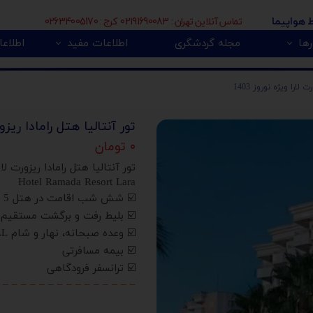
تماس آنلاین تهران : 02191690083 کرج : 02634005170
ط هواپیما
ها
مجله گردشگری
اطلاعات مفید
اطلاعا
🇮
بی 🇿🇦
پور 🇲🇾
تور اروپا 🇪🇺
لارا ویژه نوروز 1403
تور آنتالیا هتل رامادا ریزورت 
۰ تومان
تور آنتالیا هتل رامادا ریزورت لارا وی
Hotel Ramada Resort Lara
☑️ شش شب اقامت در هتل 5 ستاره رامادا ریزورت لارا
☑️ بلیط رفت و برگشت مستقیم 
☑️ وعده صبحانه، نهار و شام UALL (طبق برنامه هتل)
☑️ بیمه مسافرتی
☑️ ترانسفر فرودگاهی
 – – – – – – – – – – – – – – –