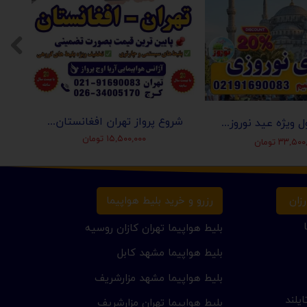
شروع پرواز تهران افغانستان (کابل-مزارشریف-هرات-قندهار)
تور استانبول ویژه عید نوروز 1405 | مجری مستقیم ✈️
۱۵,۵۰۰,۰۰۰ تومان
۳۳,۵ تومان
زان
رزرو و خرید بلیط هواپیما
بلیط هواپیما تهران کازان روسیه
بلیط هواپیما مشهد کابل
بلیط هواپیما مشهد مزارشریف
یلند
بلیط هواپیما تهران مزارشریف