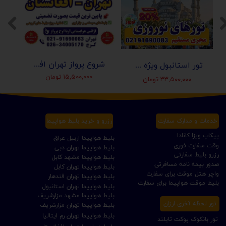
شروع پرواز تهران افغانستان (کابل-مزارشریف-هرات-قندهار)
تور استانبول ویژه عید نوروز 1405 | مجری مستقیم ✈️
۱۵,۵۰۰,۰۰۰ تومان
۳۳,۵۰۰,۰۰۰ تومان
خدمات و مدارک سفارت
رزرو و خرید بلیط هواپیما
پیکاپ ویزا کانادا
بلیط هواپیما اربیل عراق
وقت سفارت فوری
بلیط هواپیما تهران دبی
رزرو بلیط سفارتی
بلیط هواپیما مشهد کابل
صدور بیمه نامه مسافرتی
بلیط هواپیما تهران کابل
واچر هتل موقت برای سفارت
بلیط هواپیما تهران قندهار
بلیط موقت هواپیما برای سفارت
بلیط هواپیما تهران استانبول
بلیط هواپیما مشهد مزارشریف
تور لحظه آخری ارزان
بلیط هواپیما تهران مزارشریف
بلیط هواپیما تهران رم ایتالیا
تور بانکوک پوکت تایلند