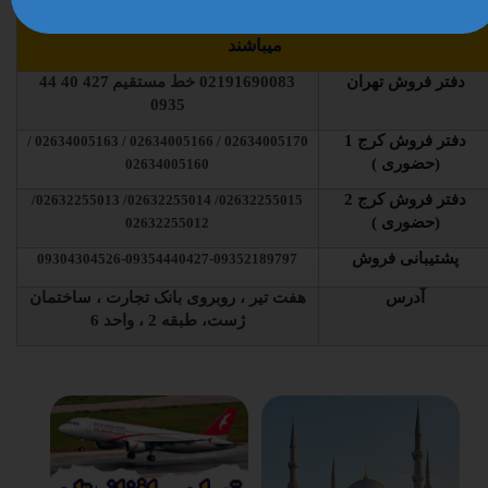
کارشناسان فروش آماده پاسخگوئی به سوالات مسافرین گرامی
میباشند
دفتر فروش تهران
02191690083
خط مستقیم
427 40 44
0935
دفتر فروش کرج 1
02634005170 / 02634005166 / 02634005163 /
(حضوری )
02634005160
دفتر فروش کرج 2
02632255015/ 02632255014/ 02632255013/
(حضوری )
02632255012
پشتیبانی فروش
09304304526-09354440427-09352189797
آدرس
هفت تیر ، روبروی بانک تجارت ، ساختمان
ژست، طبقه 2 ، واحد 6