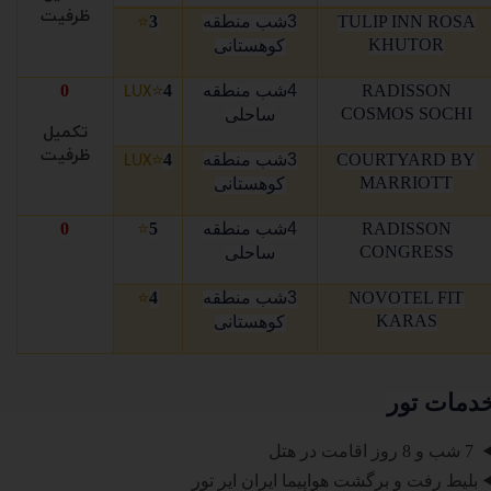
ظرفیت
TULIP INN ROSA
3شب
منطقه
3
⭐
KHUTOR
کوهستانی
RADISSON
4شب منطقه
4
⭐
0
️LUX
COSMOS SOCHI
ساحلی
تکمیل
ظرفیت
COURTYARD BY
3شب
منطقه
4
⭐
️LUX
MARRIOTT
کوهستانی
RADISSON
4شب منطقه
5
⭐
0
CONGRESS
ساحلی
NOVOTEL FIT
3شب
منطقه
4
⭐
KARAS
کوهستانی
دمات تور
◀
7 شب و 8 روز اقامت در هتل
◀
بلیط رفت و برگشت هواپیما ایران ایر تور