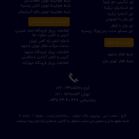
بلیط هواپیما تهران افغانستان
تور ترکیبی دور اروپا
بلیط هواپیما تهران کازان روسیه
تور استانبول ترکیه
بلیط هواپیما تهران باکو آذربایجان
تور آنتالیا ترکیه
تور وان با اتوبوس
اطلاعات مفید گردشگری
تور وان با قطار
اطلاعات پرواز فرودگاه امام خمینی
تور مسکو سنت پترزبورگ روسیه
آدرس و تلفن سفارت ها
شماره تلفن راه آهن تهران
خرید بلیط قطار
ساعت حرکت قطار تهران مشهد
اطلاعات پرواز فرودگاه مشهد
بلیط قطار مشهد
آدرس و تلفن آژانس مسافرتی
بلیط قطار تهران وان
اطلاعات پرواز فرودگاه مهرآباد
​کرج ۳۴۰۰۵۱۷۰ - ۰۲۶
​تهران ۹۱۶۹۰۰۸۳ - ۰۲۱
​پشتیبانی ۴۲۷ ۴۰ ۴۴ ۰۹۳۵
کرج ، هفت تیر ، روبروی بانک تجارت ، ساختمان ژست ، طبقه 2 ، واحد 6
کلیه حقوق مادی و معنوی این سایت متعلق به آژانس مسافرتی آریا اوج پرواز میباشد.