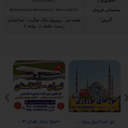
(حضوری )
02632255012
پشتیبانی فروش
09304304526-09354440427-09352189797
آدرس
هفت تیر ، روبروی بانک تجارت ، ساختمان
ژست، طبقه 2 ، واحد 6
شروع پرواز تهران افغانستان (کابل-مزارشریف-هرات-قندهار)
تور استانبول ویژه عید نوروز 1405 | مجری مستقیم ✈️