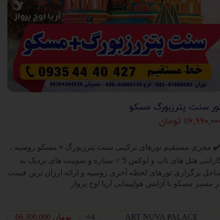
ور سنت پترزبورگ مسکو
۱۱۶,۹۹۰,۰ تومان
✔
مجری مستقیم تورهای
ترکیبی سنت پترزبورگ + مسکو
روسیه ،
ارانتی هتل های تاپ و لوکس 5
⭐
ستاره و سوییت های نزدیک به
احل برگزاری تورهای لحظه آخری روسیه و ارائه ارزان ترین قیمت
ر مسیر مسکو با آژانس هواپیمایی آریا اوج پرواز
ART NUVA PALACE
4
⭐
66.300.000 تومان