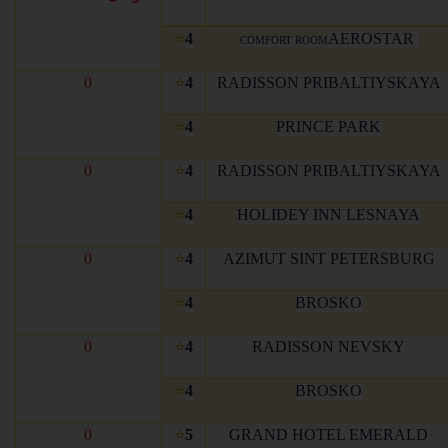
⭐
4
AEROSTAR
COMFORT ROOM
0
⭐
4
RADISSON PRIBALTIYSKAYA
⭐
4
PRINCE PARK
0
⭐
4
RADISSON PRIBALTIYSKAYA
⭐
4
HOLIDEY INN LESNAYA
0
⭐
4
AZIMUT SINT PETERSBURG
⭐
4
BROSKO
0
⭐
4
RADISSON NEVSKY
⭐
4
BROSKO
0
⭐
5
GRAND HOTEL EMERALD