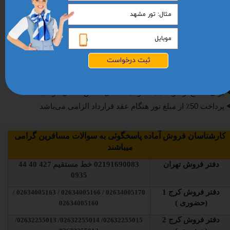
دارک مورد نیاز
◀
اسکن
یا عکس
صفحه اول پاسپورت با حداقل 7 ماه اعتبار
◀
قطعه عکس 4×3 رنگی زمینه سفید جدید ( بدون روتوش
)
2
وضیحات تکمیلی
ثبت درخواست
◀
پرواز چارتر میباشد
◀
برای اطلاع از هزینه بلیط کودک 2 سال تماس حاصل فرمایید
◀
پرداخت 50٪ از مبلغ تور هنگام عقد قرارداد الزامی می‌باشد
کارشناسان فروش آماده پاسخگوئی به سوالات مسافرین گرامی
میباشند
دفتر فروش تهران
02191690083
خط مستقیم
427 40 44
0935
دفتر فروش کرج 1
02634005170 / 02634005166 / 02634005163 /
(حضوری )
02634005160
دفتر فروش کرج 2
02632255015/ 02632255014/ 02632255013/