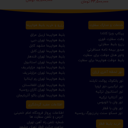
۱۵,۵۰۰,۰۰۰ تومان
۳۳,۵۰۰,۰۰۰ تومان
خدمات و مدارک سفارت
رزرو و خرید بلیط هواپیما
پیکاپ ویزا کانادا
بلیط هواپیما اربیل عراق
وقت سفارت فوری
بلیط هواپیما تهران دبی
رزرو بلیط سفارتی
بلیط هواپیما مشهد کابل
صدور بیمه نامه مسافرتی
بلیط هواپیما تهران کابل
واچر هتل موقت برای سفارت
بلیط هواپیما تهران قندهار
بلیط موقت هواپیما برای سفارت
بلیط هواپیما تهران استانبول
بلیط هواپیما مشهد مزارشریف
تور لحظه آخری ارزان
بلیط هواپیما تهران مزارشریف
بلیط هواپیما تهران رم ایتالیا
تور بانکوک پوکت تایلند
بلیط هواپیما تهران افغانستان
تور ترکیبی دور اروپا
بلیط هواپیما تهران کازان روسیه
تور استانبول ترکیه
بلیط هواپیما تهران باکو آذربایجان
تور آنتالیا ترکیه
تور وان با اتوبوس
اطلاعات مفید گردشگری
تور وان با قطار
اطلاعات پرواز فرودگاه امام خمینی
تور مسکو سنت پترزبورگ روسیه
آدرس و تلفن سفارت ها
شماره تلفن راه آهن تهران
خرید بلیط قطار
ساعت حرکت قطار تهران مشهد