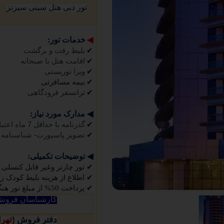
تور دبی هتل سیتی سیزنز
◀
خدمات تور:
✔
بلیط رفت و برگشت
✔
اقامت هتل با صبحانه
✔
ویزا توریستی
✔
بیمه مسافرتی
✔
ترانسفر فرودگاهی
◀
مدارک مورد نیاز:
✔
گذرنامه با حداقل 7 ماه اعتبار
✔
تصویر پاسپورت- شناسنامه
◀
توضیحات تکمیلی:
✔
تور چارتر وغیر قابل کنسلی 
✔
اطلاع از هزینه بلیط کودک زیر 5 سال تماس حاصل فرم
✔
پرداخت 50% از مبلغ تور هنگام عقد قرارداد الزامی میباشد
کارشناسان فروش 
(
دفتر فروش
تهرا