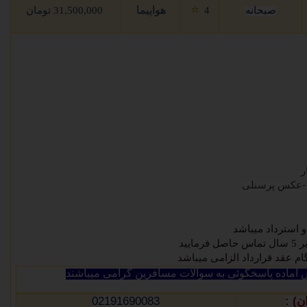
⭐
هواپیما
صبحانه
4
31,500,000 تومان
 -عکس پرسنلی
و استرداد میباشد
ایید
آماده پاسخگوئی به سوالات مسافرین گرامی میباشند
02191690083
) :
ن