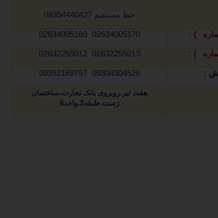
09354440427
خط مستقیم
02634005170 02634005160
1) :
ماره
02632255013 02632255012
2) :
ماره
09304304526 09352189797
:
وش
هفت تیر،روبروی بانک تجارت،ساختمان
ژست،طبقه
2
،واحد
6