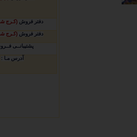
(
دفتر فروش
کـرج ش
(
دفتر فروش
کـرج ش
پشتیبانــی فــر
:
آدرس مـا