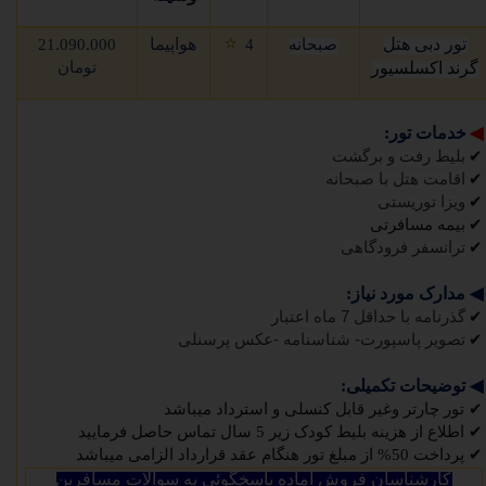
⭐
تور دبی هتل
هواپیما
صبحانه
4
21.090.000
گرند اکسلسیور
تومان
◀
خدمات تور:
✔
بلیط رفت و برگشت
✔
اقامت هتل با صبحانه
✔
ویزا توریستی
✔
بیمه مسافرتی
✔
ترانسفر فرودگاهی
◀
مدارک مورد نیاز:
✔
گذرنامه با حداقل 7 ماه اعتبار
✔
تصویر پاسپورت- شناسنامه -عکس پرسنلی
◀
توضیحات تکمیلی:
✔
تور چارتر وغیر قابل کنسلی و استرداد میباشد
✔
اطلاع از هزینه بلیط کودک زیر 5 سال تماس حاصل فرمایید
✔
پرداخت 50% از مبلغ تور هنگام عقد قرارداد الزامی میباشد
کارشناسان فروش آماده پاسخگوئی به سوالات مسافرین