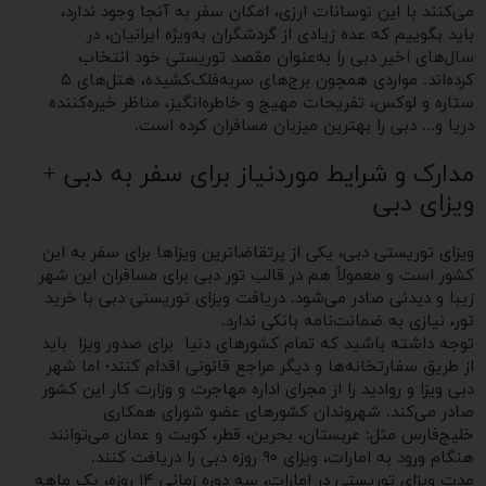
می‌کنند با این نوسانات ارزی، امکان سفر به آنجا وجود ندارد،
باید بگوییم که عده زیادی از گردشگران به‌ویژه ایرانیان، در
سال‌های اخیر دبی را به‌عنوان مقصد توریستی خود انتخاب
کرده‌اند. مواردی همچون برج‌های سر‌به‌فلک‌کشیده، هتل‌های ۵
ستاره و لوکس، تفریحات مهیج و خاطره‌انگیز، مناظر خیره‌کننده
دریا و... دبی را بهترین میزبان مسافران کرده است.
مدارک و شرایط موردنیاز برای سفر به دبی +
ویزای دبی
ویزای توریستی دبی، یکی از پرتقاضاترین ویزاها برای سفر به این
کشور است و معمولاً هم در قالب تور دبی برای مسافران این شهر
زیبا و دیدنی صادر می‌شود. دریافت ویزای توریستی دبی با خرید
تور، نیازی به ضمانت‌نامه بانکی ندارد.
توجه داشته باشید که تمام کشورهای دنیا برای صدور ویزا باید
از طریق سفارتخانه‌ها و دیگر مراجع قانونی اقدام کنند؛ اما شهر
دبی ویزا و روادید را از مجرای اداره مهاجرت و وزارت کار این کشور
صادر می‌کند. شهروندان کشورهای عضو شورای همکاری
خلیج‌فارس مثل: عربستان، بحرین، قطر، کویت و عمان می‌توانند
هنگام ورود به امارات، ویزای ۹۰ روزه دبی را دریافت کنند.
مدت ‌ویزای توریستی در امارات، سه دوره زمانی ۱۴ روزه، یک‌ ماهه