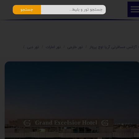
جستجو
️ آژانس مسافرتی آریا اوج پرواز
تور خارجی
تور امارات
تور دبی
تور لحظه آخری دبی