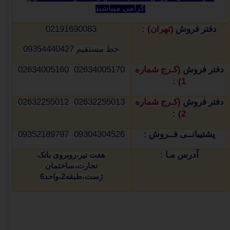
گرامی میباشند
02191690083
) :
(
دفتر فروش
تهران
09354440427
خط مستقیم
02634005170 02634005160
(
دفتر فروش
کـرج شماره
1) :
02632255013 02632255012
(
دفتر فروش
کـرج شماره
2) :
09304304526 09352189797
:
پشتیبانــی فــروش
:
آدرس مـا
هفت تیر،روبروی بانک
تجارت،ساختمان
ژست،طبقه
2
،واحد
6