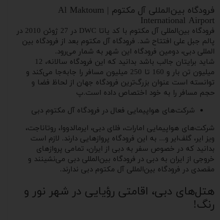
فرودگاه بین‌‌المللی آل مکتوم | Al Maktoum
International Airport
فرودگاه بین‌المللی آل مکتوم با کد یاتا DWC در 27 ژوئن 2010 در
پالم جبل علی افتتاح شد. فرودگاه آل مکتوم بعد از فرودگاه بین‌
المللی دبی، دومین فرودگاه این شهر به شمار می‌رود.
شاید برایتان جالب باشد بدانید که این فرودگاه سالانه، 12
میلیون تن بار و 160 تا 250 میلیون مسافر را جا‌به‌جا می‌کند و
توانسته است عنوان بزرگ‌ترین فرودگاه جهان از لحاظ فضا و
حجم مسافر را به خود اختصاص داده است.پ
شرکت‌های هواپیمایی فعال در فرودگاه آل مکتوم دبی
شرکت‌های هواپیمایی امارات، فلای دبی، ایرمالدووا، روتاناجت،
ویز ایر، گلف‌ایر و... به این فرودگاه پروازهایی دارند. لازم است
بدانید که در خصوص سفر به دبی از ایران، تمامی پروازهای
خروجی از ایران به دبی در فرودگاه بین‌المللی دبی می‌نشینند و
مقصدی در فرودگاه بین‌المللی آل مکتوم دبی ندارند.
هتل‌های دبی، اقامتی رؤیایی در شهر نور و
رنگ!