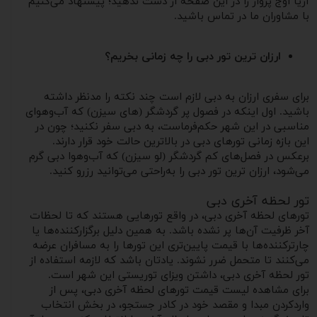
آریا اوج پرواز را در این صفحه از دست ندهید؛ پیشنهاد می‌کنیم
با مشاوران ما در تماس باشید.
ارزان ترین تور دبی را چه زمانی بخریم؟
برای سفری ارزان به دبی لازم است چند نکته را مدنظر داشته
باشید. اول اینکه در فصول پر گردشگر (های سیزن) که آب‌و‌هوای
مناسبی در این شهر حکم‌فرماست، به دبی سفر نکنید؛ چون در
این بازه زمانی تورهای دبی در بالاترین حالت خود قرار دارند.
برعکس در فصل‌های کم گردشگر (لو سیزن) که آب‌وهوا دبی گرم
می‌شود، ارزان ترین تور دبی را به‌راحتی می‌توانید رزرو کنید.
تور لحظه آخری دبی
تورهای لحظه آخری دبی، در واقع تورهایی هستند که تا لحظات
آخر ظرفیت آن‌ها پر نشده باشد. به همین دلیل برگزار‌کننده‌ها یا
چارترکننده‌ها با قیمت پایین‌تری این تورها را به مسافران عرضه
می‌کنند تا متحمل ضرر نشوند. یادتان باشد که لازمه استفاده از
تور لحظه آخری دبی، داشتن ویزای توریستی این شهر است.
برای مشاهده لیست قیمت تورهای لحظه آخری دبی، پس از
واردکردن مبدا و مقصد خود در کادر جستجو، در بخش انتخاب