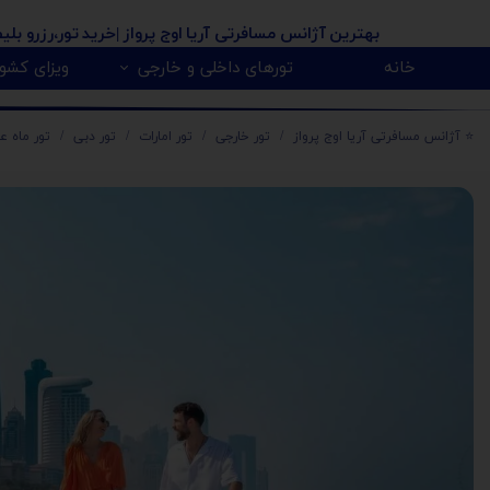
بهترین آژانس مسافرتی آریا اوج پرواز
|خرید تور،رزرو بلی
خانه
تورهای داخلی و خارجی
ویزای کشور
پیکاپ ویزای کانادا 🇨🇦
روسیه 🇷🇺
تور کانادا 🇨🇦
تور تایلند 🇹🇭
تور امارات 🇦🇪
تور گرجستان 🇬🇪
تور ارمنستان 🇦🇲
تور آذربایجان 🇿
تور هندوستان 🇳
تور آفریقای جنو
تور مالزی و سنگا
⭐️ آژانس مسافرتی آریا اوج پرواز
تور خارجی
تور امارات
تور دبی
تور ماه 