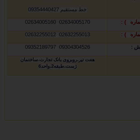
09354440427
خط مستقیم
02634005170 02634005160
1) :
ماره
02632255013 02632255012
2) :
ماره
09304304526 09352189797
:
وش
هفت تیر،روبروی بانک تجارت،ساختمان
ژست،طبقه
2
،واحد
6