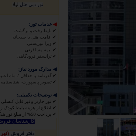
تور دبی هتل
لیلا
◀
خدمات تور:
✔
بلیط رفت و برگشت
✔
اقامت هتل با صبحانه
✔
ویزا توریستی
✔
بیمه مسافرتی
✔
ترانسفر فرودگاهی
◀
مدارک مورد نیاز:
✔
گذرنامه با حداقل 7 ماه اعتبار
✔
تصویر پاسپورت- شناسنامه
◀
توضیحات تکمیلی:
✔
تور چارتر وغیر قابل کنسلی 
✔
اطلاع از هزینه بلیط کودک زیر 5 سال تماس حاصل فرم
✔
پرداخت 50% از مبلغ تور هنگام عقد قرارداد الزامی میباشد
کارشناسان فروش 
(
دفتر فروش
تهرا