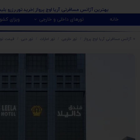
بهترین آژانس مسافرتی آریا اوج پرواز
|خرید تور،رزرو بلی
خانه
تورهای داخلی و خارجی
ویزای کشور
پیکاپ ویزای کانادا 🇨🇦
روسیه 🇷🇺
تور کانادا 🇨🇦
تور تایلند 🇹🇭
تور امارات 🇦🇪
تور گرجستان 🇬🇪
تور ارمنستان 🇦🇲
تور آذربایجان 🇿
تور هندوستان 🇳
تور آفریقای جنو
تور مالزی و سنگا
⭐️ آژانس مسافرتی آریا اوج پرواز
تور خارجی
تور امارات
تور دبی
قیمت تور 