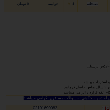
⭐
هواپیما
صبحانه
4
0 تومان
 -عکس پرسنلی
و استرداد میباشد
ایید
آماده پاسخگوئی به سوالات مسافرین گرامی میباشند
02191690083
) :
ن