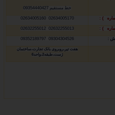
09354440427
خط مستقیم
02634005170 02634005160
1) :
ماره
02632255013 02632255012
2) :
ماره
09304304526 09352189797
:
وش
هفت تیر،روبروی بانک تجارت،ساختمان
ژست،طبقه
2
،واحد
6