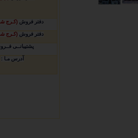
(
دفتر فروش
کـرج ش
(
دفتر فروش
کـرج ش
پشتیبانــی فــر
:
آدرس مـا