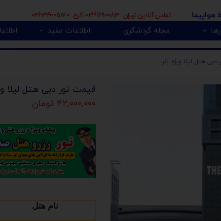
تماس آنلاین تهران : 02191690083 کرج : 02634005170
ط هواپیما
ها
مجله گردشگری
اطلاعات مفید
اطلاعا
🇮
بی 🇿🇦
پور 🇲🇾
تور اروپا 🇪🇺
دبی هتل لیلا ویژه آذر
قیمت تور دبی هتل لیلا وی
۴۲,۰۰۰,۰۰۰ تومان
نام هتل