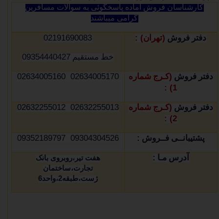
کارشناسان فروش آماده پاسخگوئی به سوالات مسافرین
گرامی میباشند
02191690083
) :
(
دفتر فروش
تهران
09354440427
خط مستقیم
02634005170 02634005160
(
دفتر فروش
کـرج شماره
1) :
02632255013 02632255012
(
دفتر فروش
کـرج شماره
2) :
09304304526 09352189797
:
پشتیبانــی فــروش
:
آدرس مـا
هفت تیر،روبروی بانک
تجارت،ساختمان
ژست،طبقه
2
،واحد
6