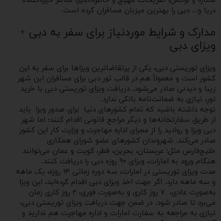
ستاره و لوکس، تفریحات مهیج و خاطره‌انگیز، مناظر خیره‌کننده
دریا و... دبی را بهترین میزبان مسافران کرده است.
مدارک و شرایط موردنیاز برای سفر به دبی +
ویزای دبی
ویزای توریستی دبی، یکی از پرتقاضاترین ویزاها برای سفر به این
کشور است و معمولاً هم در قالب تور دبی برای مسافران این شهر
زیبا و دیدنی صادر می‌شود. دریافت ویزای توریستی دبی با خرید
تور، نیازی به ضمانت‌نامه بانکی ندارد.
توجه داشته باشید که تمام کشورهای دنیا برای صدور ویزا باید
از طریق سفارتخانه‌ها و دیگر مراجع قانونی اقدام کنند؛ اما شهر
دبی ویزا و روادید را از مجرای اداره مهاجرت و وزارت کار این کشور
صادر می‌کند. شهروندان کشورهای عضو شورای همکاری
خلیج‌فارس مثل: عربستان، بحرین، قطر، کویت و عمان می‌توانند
هنگام ورود به امارات، ویزای ۹۰ روزه دبی را دریافت کنند.
مدت ‌ویزای توریستی در امارات، سه دوره زمانی ۱۴ روزه، یک‌ ماهه
و سه‌ ماهه دارد. اگر جهت اخذ ویزای دبی اقدام کرده‌اید، این ویزا
به‌صورت عادی، ۷ روز کاری و به‌صورت فوری، ۲ روز کاری زمان
می‌برد تا صادر شود. در ضمن جهت دریافت ویزای توریستی دبی،
نیازی به مراجعه به سفارت امارات و اداره مهاجرت هم ندارید و