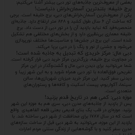
بعضی از معروف‌ترین جاذبه‌های تور دبی بیشتر آشنا می‌کنیم:
برج خلیفه: بلندترین آسمان‌خراش دنیاست!
یکی از معروف‌ترین آسمان‌خراش‌های دبی، برج خلیفه است. برجی
که ساخت آن ۶ سال طول کشید و ۸۲۸ متر ارتفاع دارد. جاذبه‌ای
منحصربه‌فرد که نباید بازدید آن را در تور دبی از دست داد. برج
خلیفه معماری بی‌نظیری دارد و از بخش‌های مختلفی هم تشکیل
شده است. این برج در جشن‌ها و مناسبت‌ها مختلف نورپردازی
می‌شود و جشنی از نور و رنگ را در دبی برپا می‌کند.
دبی مال: مرکز خریدی که تبدیل به جاذبه شده است!
در مجاورت برج خلیفه، بزرگ‌ترین مرکز خرید دبی قرار گرفته است.
شما می‌توانید برای دیدن دبی مال و گشت‌وگذار در این مرکز
تفریحی فوق‌العاده با تور دبی همراه شوید و به این شهر زیبا و
دیدنی سفر کنید. این مرکز خرید میزبان شهربازی‌ها، سالن
سینما، آکواریوم، پیست اسکیت و کافه‌ها و رستوران‌های
متعددی است.
موزه دبی: کمی هم در تاریخ قدم بزنید!
پس از بازدید از جاذبه‌های مدرن دبی، سری هم به موزه این شهر
بزنید. موزه‌ای در قلب یک بنای قدیمی یعنی قلعه الفاهیدی واقع
است که در سال ۱۷۸۷ برای محافظت از شهر دبی ساخته شد. با
بازدید از این موزه، می‌توانید به شهر دبی قبل از ساخت سازه‌های
مدرن سفر کنید و با گوشه‌هایی از زندگی سنتی مردم امارات