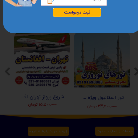
آدرس
هفت تیر ، روبروی بانک تجارت ، ساختمان
ژست، طبقه 2 ، واحد 6
ثبت درخواست
شروع پرواز تهران افغانستان (کابل-مزارشریف-هرات-قندهار)
تور استانبول ویژه عید نوروز 1405 | مجری مستقیم ✈️
۱۵,۵۰۰,۰۰۰ تومان
۳۳,۵۰۰,۰۰۰ تومان
خدمات و مدارک سفارت
رزرو و خرید بلیط هواپیما