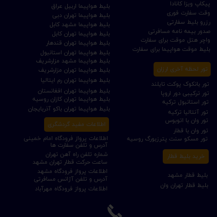
پیکاپ ویزا کانادا
بلیط هواپیما اربیل عراق
وقت سفارت فوری
بلیط هواپیما تهران دبی
رزرو بلیط سفارتی
بلیط هواپیما مشهد کابل
صدور بیمه نامه مسافرتی
بلیط هواپیما تهران کابل
واچر هتل موقت برای سفارت
بلیط هواپیما تهران قندهار
بلیط موقت هواپیما برای سفارت
بلیط هواپیما تهران استانبول
بلیط هواپیما مشهد مزارشریف
تور لحظه آخری ارزان
بلیط هواپیما تهران مزارشریف
بلیط هواپیما تهران رم ایتالیا
تور بانکوک پوکت تایلند
بلیط هواپیما تهران افغانستان
تور ترکیبی دور اروپا
بلیط هواپیما تهران کازان روسیه
تور استانبول ترکیه
بلیط هواپیما تهران باکو آذربایجان
تور آنتالیا ترکیه
تور وان با اتوبوس
اطلاعات مفید گردشگری
تور وان با قطار
اطلاعات پرواز فرودگاه امام خمینی
تور مسکو سنت پترزبورگ روسیه
آدرس و تلفن سفارت ها
شماره تلفن راه آهن تهران
خرید بلیط قطار
ساعت حرکت قطار تهران مشهد
اطلاعات پرواز فرودگاه مشهد
بلیط قطار مشهد
آدرس و تلفن آژانس مسافرتی
بلیط قطار تهران وان
اطلاعات پرواز فرودگاه مهرآباد