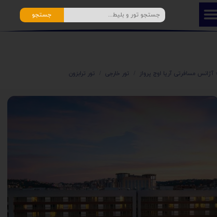
جستجو
️ آژانس مسافرتی آریا اوج پرواز
تور خارجی
تور ترابزون