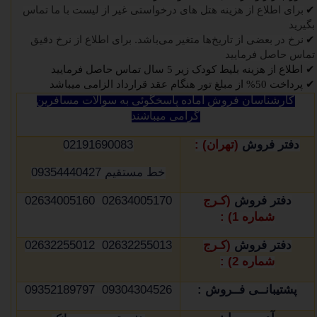
✔
برای اطلاع از هزینه هتل های درخواستی غیر از لیست با ما تماس
بگیرید
✔
نرخ در بعضی از تاریخ‌ها متغیر می‌باشد
.
برای اطلاع از نرخ دقیق
تماس حاصل فرمایید
✔
اطلاع از هزینه بلیط کودک زیر 5 سال تماس حاصل فرمایید
✔
پرداخت 50% از مبلغ تور هنگام عقد قرارداد الزامی میباشد
کارشناسان فروش آماده پاسخگوئی به سوالات مسافرین
گرامی میباشند
دفتر فروش
(تهران) :
02191690083
خط مستقیم 09354440427
دفتر فروش
(کـرج
02634005170 02634005160
شماره 1) :
دفتر فروش
(کـرج
02632255013 02632255012
شماره 2) :
پشتیبانــی فــروش :
09304304526 09352189797