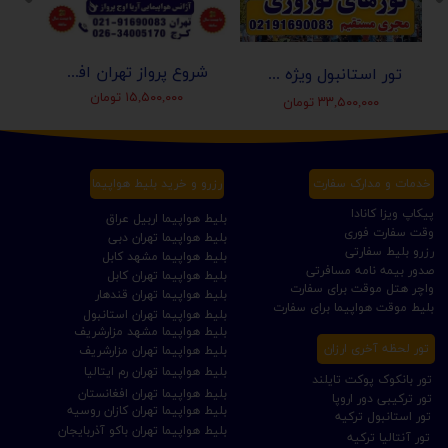
شروع پرواز تهران افغانستان (کابل-مزارشریف-هرات-قندهار)
تور استانبول ویژه عید نوروز 1405 | مجری مستقیم ✈️
۱۵,۵۰۰,۰۰۰ تومان
۳۳,۵۰۰,۰۰۰ تومان
خدمات و مدارک سفارت
رزرو و خرید بلیط هواپیما
پیکاپ ویزا کانادا
بلیط هواپیما اربیل عراق
وقت سفارت فوری
بلیط هواپیما تهران دبی
رزرو بلیط سفارتی
بلیط هواپیما مشهد کابل
صدور بیمه نامه مسافرتی
بلیط هواپیما تهران کابل
واچر هتل موقت برای سفارت
بلیط هواپیما تهران قندهار
بلیط موقت هواپیما برای سفارت
بلیط هواپیما تهران استانبول
بلیط هواپیما مشهد مزارشریف
تور لحظه آخری ارزان
بلیط هواپیما تهران مزارشریف
بلیط هواپیما تهران رم ایتالیا
تور بانکوک پوکت تایلند
بلیط هواپیما تهران افغانستان
تور ترکیبی دور اروپا
بلیط هواپیما تهران کازان روسیه
تور استانبول ترکیه
بلیط هواپیما تهران باکو آذربایجان
تور آنتالیا ترکیه