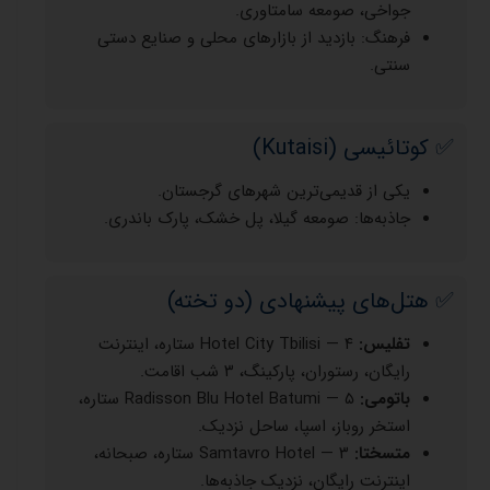
جواخی، صومعه سامتاوری.
فرهنگ: بازدید از بازارهای محلی و صنایع دستی
سنتی.
✅ کوتائیسی (Kutaisi)
یکی از قدیمی‌ترین شهرهای گرجستان.
جاذبه‌ها: صومعه گیلا، پل خشک، پارک باندری.
✅ هتل‌های پیشنهادی (دو تخته)
تفلیس:
Hotel City Tbilisi — ۴ ستاره، اینترنت
رایگان، رستوران، پارکینگ، ۳ شب اقامت.
باتومی:
Radisson Blu Hotel Batumi — ۵ ستاره،
استخر روباز، اسپا، ساحل نزدیک.
متسختا:
Samtavro Hotel — ۳ ستاره، صبحانه،
اینترنت رایگان، نزدیک جاذبه‌ها.