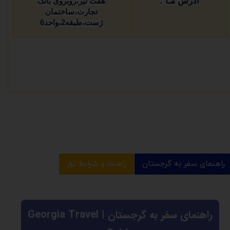
آدرس مـا :
هفت تیر،روبروی بانک
تجارت،ساختمان
ژست،طبقه2،واحد6
راهنمای سفر به گرجستان
راهنما و شرایط تور
راهنمای سفر به گرجستان | Georgia Travel