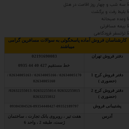
️ سه شب و چهار روز اقامت در هتل
️ بلیط رفت و برگشت
️ وعده صبحانه
️ بیمه مسافرتی
️ ترانسفر فرودگاهی
کارشناسان فروش آماده پاسخگوئی به سوالات مسافرین گرامی
میباشند
دفتر فروش تهران
02191690083
خط مستقیم
427 40 44 0935
دفتر فروش کرج 1
02634005170 / 02634005166 / 02634005163 /
(حضوری )
02634005160
دفتر فروش کرج 2
02632255015/ 02632255014/ 02632255013/
(حضوری )
02632255012
پشتیبانی فروش
09304304526-09354440427-09352189797
آدرس
هفت تیر ، روبروی بانک تجارت ، ساختمان
ژست، طبقه 2 ، واحد 6