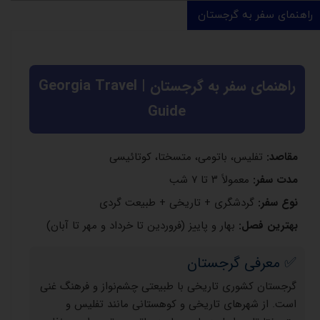
راهنمای سفر به گرجستان
راهنمای سفر به گرجستان | Georgia Travel
Guide
مقاصد:
تفلیس، باتومی، متسختا، کوتائیسی
مدت سفر:
معمولاً ۳ تا ۷ شب
نوع سفر:
گردشگری + تاریخی + طبیعت گردی
بهترین فصل:
بهار و پاییز (فروردین تا خرداد و مهر تا آبان)
✅ معرفی گرجستان
گرجستان کشوری تاریخی با طبیعتی چشم‌نواز و فرهنگ غنی
است. از شهرهای تاریخی و کوهستانی مانند تفلیس و