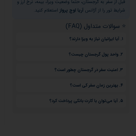
قبل از سفر به گرجستان، حتما وضعیت ویزا، بیمه، نرخ ارز و
شرایط تور را از آژانس
آریا اوج پرواز
استعلام کنید.
⭐️ سوالات متداول (FAQ)
۱. آیا ایرانیان نیاز به ویزا دارند؟
ایرانیان برای سفر به گرجستان نیازی به ویزا ندارند، اما گذرنامه
۲. واحد پول گرجستان چیست؟
معتبر الزامی است.
واحد پول لاری (GEL) است و می‌توانید ارز را در صرافی‌های
۳. امنیت سفر در گرجستان چطور است؟
معتبر تبدیل کنید.
گرجستان در اکثر مناطق گردشگری امن است، اما رعایت نکات
۴. بهترین زمان سفر کی است؟
ایمنی و مراقبت از وسایل شخصی توصیه می‌شود.
بهار و پاییز بهترین زمان برای بازدید از گرجستان است. تابستان
۵. آیا می‌توان با کارت بانکی پرداخت کرد؟
گرم و زمستان در برخی مناطق سرد و برفی است.
در اکثر شهرها می‌توانید با کارت بین‌المللی پرداخت کنید، اما بهتر
است مقداری پول نقد همراه داشته باشید.