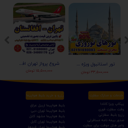
شروع پرواز تهران افغانستان (کابل-مزارشریف-هرات-قندهار)
تور استانبول ویژه عید نوروز 1405 | مجری مستقیم ✈️
۱۵,۵۰۰,۰۰۰ تومان
۳۳,۵۰۰,۰۰۰ تومان
خدمات و مدارک سفارت
رزرو و خرید بلیط هواپیما
پیکاپ ویزا کانادا
بلیط هواپیما اربیل عراق
وقت سفارت فوری
بلیط هواپیما تهران دبی
رزرو بلیط سفارتی
بلیط هواپیما مشهد کابل
صدور بیمه نامه مسافرتی
بلیط هواپیما تهران کابل
واچر هتل موقت برای سفارت
بلیط هواپیما تهران قندهار