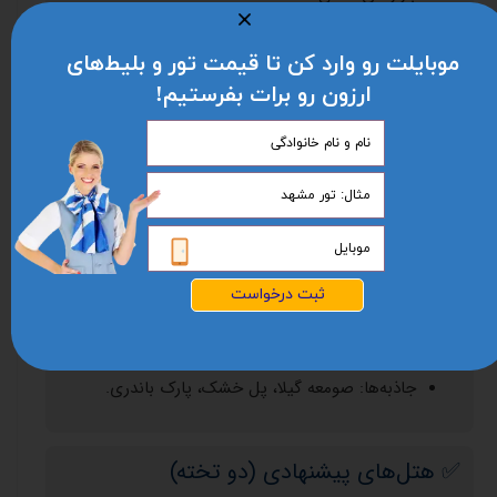
موبایلت رو وارد کن تا قیمت تور و بلیط‌های
✅ متسختا (Mtskheta)
ارزون رو برات بفرستیم!
شهر تاریخی و یکی از میراث جهانی یونسکو.
جاذبه‌ها: کلیسای جامع سوتیتسخوولی، صومعه
جواخی، صومعه سامتاوری.
فرهنگ: بازدید از بازارهای محلی و صنایع دستی
سنتی.
ثبت درخواست
✅ کوتائیسی (Kutaisi)
یکی از قدیمی‌ترین شهرهای گرجستان.
جاذبه‌ها: صومعه گیلا، پل خشک، پارک باندری.
✅ هتل‌های پیشنهادی (دو تخته)