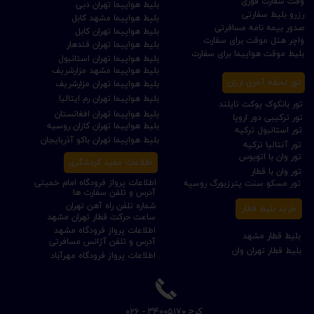
وقت سفارت فوری
بلیط هواپیما تهران دبی
رزرو بلیط سفارتی
بلیط هواپیما مشهد کابل
صدور بیمه نامه مسافرتی
بلیط هواپیما تهران کابل
واچر هتل موقت برای سفارت
بلیط هواپیما تهران قندهار
بلیط موقت هواپیما برای سفارت
بلیط هواپیما تهران استانبول
بلیط هواپیما مشهد مزارشریف
تور لحظه آخری ارزان
بلیط هواپیما تهران مزارشریف
بلیط هواپیما تهران رم ایتالیا
تور بانکوک پوکت تایلند
بلیط هواپیما تهران افغانستان
تور ترکیبی دور اروپا
بلیط هواپیما تهران کازان روسیه
تور استانبول ترکیه
بلیط هواپیما تهران باکو آذربایجان
تور آنتالیا ترکیه
تور وان با اتوبوس
اطلاعات مفید گردشگری
تور وان با قطار
اطلاعات پرواز فرودگاه امام خمینی
تور مسکو سنت پترزبورگ روسیه
آدرس و تلفن سفارت ها
شماره تلفن راه آهن تهران
خرید بلیط قطار
ساعت حرکت قطار تهران مشهد
اطلاعات پرواز فرودگاه مشهد
بلیط قطار مشهد
آدرس و تلفن آژانس مسافرتی
بلیط قطار تهران وان
اطلاعات پرواز فرودگاه مهرآباد
​کرج ۳۴۰۰۵۱۷۰ - ۰۲۶