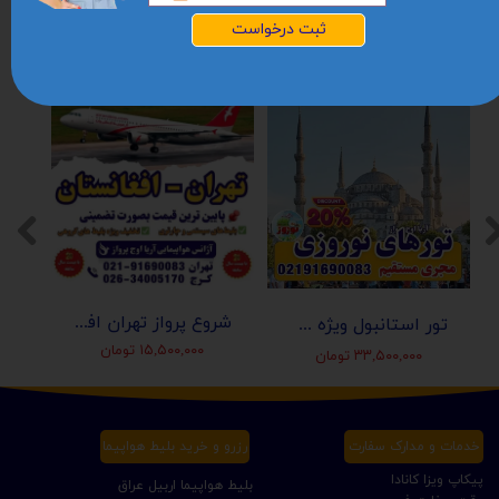
ژست، طبقه 2 ، واحد 6
ثبت درخواست
شروع پرواز تهران افغانستان (کابل-مزارشریف-هرات-قندهار)
تور استانبول ویژه عید نوروز 1405 | مجری مستقیم ✈️
۱۵,۵۰۰,۰۰۰ تومان
۳۳,۵۰۰,۰۰۰ تومان
خدمات و مدارک سفارت
رزرو و خرید بلیط هواپیما
پیکاپ ویزا کانادا
بلیط هواپیما اربیل عراق