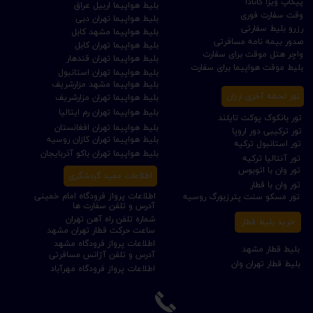
پیکاپ ویزا کانادا
بلیط هواپیما اربیل عراق
وقت سفارت فوری
بلیط هواپیما تهران دبی
رزرو بلیط سفارتی
بلیط هواپیما مشهد کابل
صدور بیمه نامه مسافرتی
بلیط هواپیما تهران کابل
واچر هتل موقت برای سفارت
بلیط هواپیما تهران قندهار
بلیط موقت هواپیما برای سفارت
بلیط هواپیما تهران استانبول
بلیط هواپیما مشهد مزارشریف
تور لحظه آخری ارزان
بلیط هواپیما تهران مزارشریف
بلیط هواپیما تهران رم ایتالیا
تور بانکوک پوکت تایلند
بلیط هواپیما تهران افغانستان
تور ترکیبی دور اروپا
بلیط هواپیما تهران کازان روسیه
تور استانبول ترکیه
بلیط هواپیما تهران باکو آذربایجان
تور آنتالیا ترکیه
تور وان با اتوبوس
اطلاعات مفید گردشگری
تور وان با قطار
اطلاعات پرواز فرودگاه امام خمینی
تور مسکو سنت پترزبورگ روسیه
آدرس و تلفن سفارت ها
شماره تلفن راه آهن تهران
خرید بلیط قطار
ساعت حرکت قطار تهران مشهد
اطلاعات پرواز فرودگاه مشهد
بلیط قطار مشهد
آدرس و تلفن آژانس مسافرتی
بلیط قطار تهران وان
اطلاعات پرواز فرودگاه مهرآباد