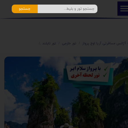
جستجو
️ آژانس مسافرتی آریا اوج پرواز
تور خارجی
تور تایلند
تور ترکیبی پوکت بانکوک