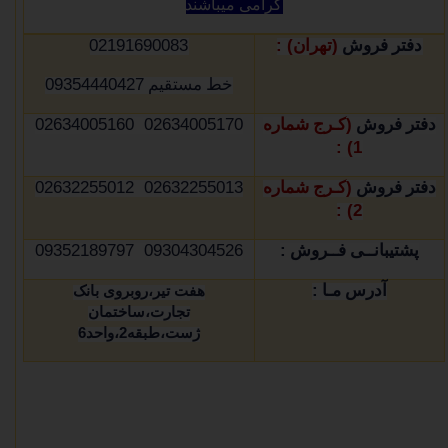
گرامی میباشند
02191690083
) :
(
دفتر فروش
تهران
09354440427
خط مستقیم
02634005170 02634005160
(
دفتر فروش
کـرج شماره
1) :
02632255013 02632255012
(
دفتر فروش
کـرج شماره
2) :
09304304526 09352189797
:
پشتیبانــی فــروش
:
آدرس مـا
هفت تیر،روبروی بانک
تجارت،ساختمان
ژست،طبقه
2
،واحد
6