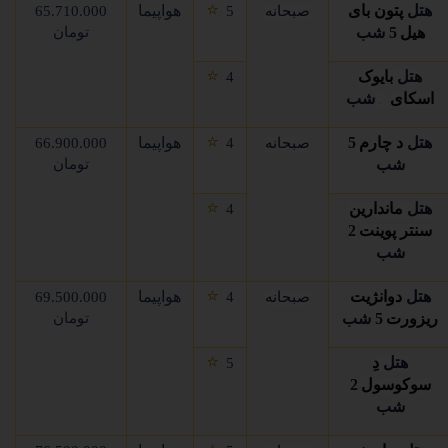
⭐
هتل
پتون بای
هواپیما
صبحانه
5
65.710.000
هیل
5 شب
تومان
⭐
هتل
بایوک
4
اسکای
2
شب
⭐
هتل
د چارم
5
هواپیما
صبحانه
4
66.900.000
شب
تومان
⭐
هتل
ماندارین
4
سنتر پوینت
2
شب
⭐
هتل
دوانژیت
هواپیما
صبحانه
4
69.500.000
ریزورت
5 شب
تومان
⭐
هتل
دِ
5
سوکوسول
2
شب