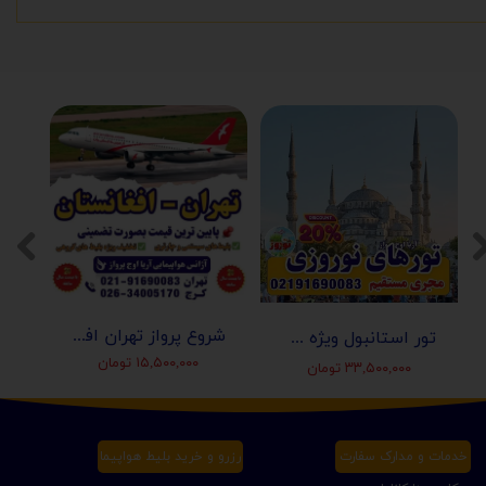
شروع پرواز تهران افغانستان (کابل-مزارشریف-هرات-قندهار)
تور استانبول ویژه عید نوروز 1405 | مجری مستقیم ✈️
۱۵,۵۰۰,۰۰۰ تومان
۳۳,۵۰۰,۰۰۰ تومان
خدمات و مدارک سفارت
رزرو و خرید بلیط هواپیما