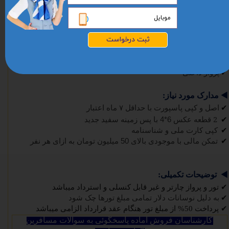
◀️
خدمات تور:
✔
بلیط رفت و برگشت پرواز مستقیم ماهان
✔
ترانسفر فرودگاهی
ثبت درخواست
✔
اقامت در هتل با صبحانه
✔
بیمه مسافرتی
✔
ویزای توریستی
✔
پرواز داخلی
◀️
مدارک مورد نیاز:
✔
اصل و کپی پاسپورت با حداقل
۷
ماه اعتبار
2
✔
قطعه عکس
6*4
با پس زمینه سفید جدید
✔
کپی کارت ملی و شناسنامه
✔
تمکن مالی با موجودی بالای
50
میلیون تومان به ازای هر نفر
◀️
توضیحات تکمیلی:
✔
تور و پرواز چارتر و غیر قابل کنسلی و استرداد میباشد
✔
به دلیل نوسانات دلار تمامی مبلغ تورها چک شود
✔
پرداخت 50% از مبلغ تور هنگام عقد قرارداد الزامی میباشد
کارشناسان فروش آماده پاسخگوئی به سوالات مسافرین