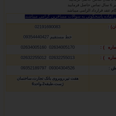
ایید
آماده پاسخگوئی به سوالات مسافرین گرامی میباشند
02191690083
) :
ن
09354440427
خط مستقیم
02634005170 02634005160
1) :
ماره
02632255013 02632255012
2) :
ماره
09304304526 09352189797
:
وش
هفت تیر،روبروی بانک تجارت،ساختمان
ژست،طبقه
2
،واحد
6