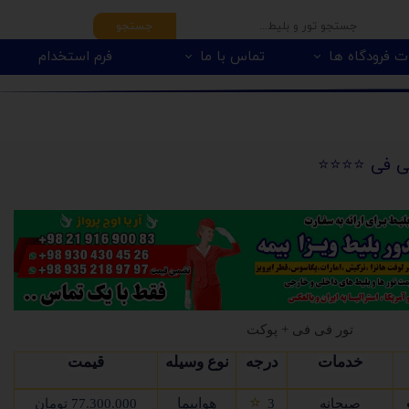
جستجو
ت فرودگاه ها
تماس با ما
فرم استخدام
 فی ⭐️⭐️⭐️⭐️
تور فی فی + پوکت
خدمات
درجه
نوع وسیله
قیمت
⭐
هواپیما
صبحانه
3
77.300.000 تومان