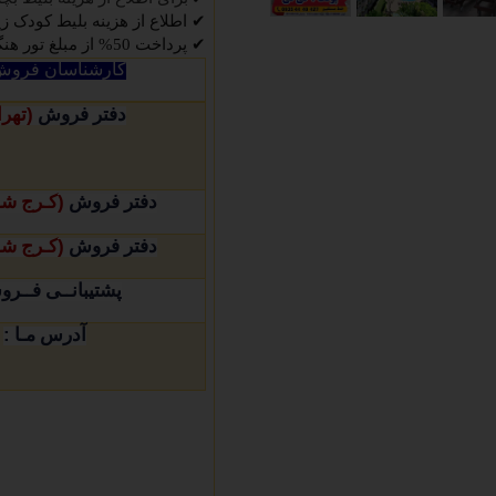
✔
اطلاع از هزینه بلیط کودک زیر 6 سال تماس حاصل فرم
✔
پرداخت 50% از مبلغ تور هنگام عقد قرارداد الزامی میباشد
کارشناسان فروش 
(
دفتر فروش
تهرا
(
دفتر فروش
کـرج ش
(
دفتر فروش
کـرج ش
پشتیبانــی فــر
:
آدرس مـا